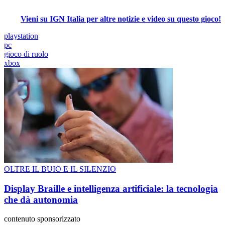
Vieni su IGN Italia per altre notizie e video su questo gioco!
playstation
pc
gioco di ruolo
xbox
OLTRE IL BUIO E IL SILENZIO
Display Braille e intelligenza artificiale: la tecnologia
che dà autonomia
contenuto sponsorizzato