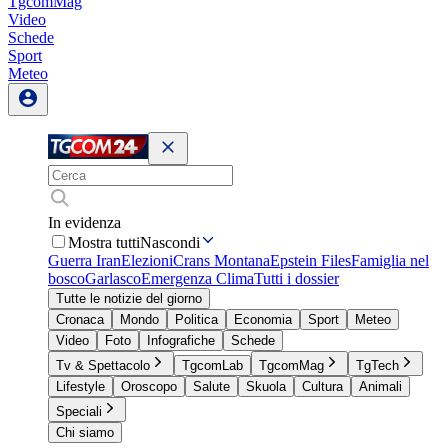
TgcomMag
Video
Schede
Sport
Meteo
In evidenza
Mostra tutti
Nascondi
Guerra Iran
Elezioni
Crans Montana
Epstein Files
Famiglia nel
bosco
Garlasco
Emergenza Clima
Tutti i dossier
Tutte le notizie del giorno
Cronaca
Mondo
Politica
Economia
Sport
Meteo
Video
Foto
Infografiche
Schede
Tv & Spettacolo
TgcomLab
TgcomMag
TgTech
Lifestyle
Oroscopo
Salute
Skuola
Cultura
Animali
Speciali
Chi siamo