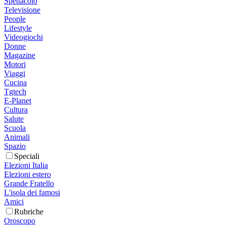
Spettacolo
Televisione
People
Lifestyle
Videogiochi
Donne
Magazine
Motori
Viaggi
Cucina
Tgtech
E-Planet
Cultura
Salute
Scuola
Animali
Spazio
Speciali
Elezioni Italia
Elezioni estero
Grande Fratello
L'isola dei famosi
Amici
Rubriche
Oroscopo