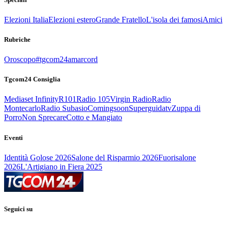
Elezioni Italia
Elezioni estero
Grande Fratello
L'isola dei famosi
Amici
Rubriche
Oroscopo
#tgcom24amarcord
Tgcom24 Consiglia
Mediaset Infinity
R101
Radio 105
Virgin Radio
Radio
Montecarlo
Radio Subasio
Comingsoon
Superguidatv
Zuppa di
Porro
Non Sprecare
Cotto e Mangiato
Eventi
Identità Golose 2026
Salone del Risparmio 2026
Fuorisalone
2026
L'Artigiano in Fiera 2025
Seguici su