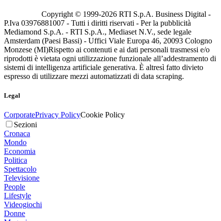
Copyright © 1999-
2026
RTI S.p.A. Business Digital -
P.Iva 03976881007 - Tutti i diritti riservati - Per la pubblicità
Mediamond S.p.A. - RTI S.p.A., Mediaset N.V., sede legale
Amsterdam (Paesi Bassi) - Uffici Viale Europa 46, 20093 Cologno
Monzese (MI)
Rispetto ai contenuti e ai dati personali trasmessi e/o
riprodotti è vietata ogni utilizzazione funzionale all’addestramento di
sistemi di intelligenza artificiale generativa. È altresì fatto divieto
espresso di utilizzare mezzi automatizzati di data scraping.
Legal
Corporate
Privacy Policy
Cookie Policy
Sezioni
Cronaca
Mondo
Economia
Politica
Spettacolo
Televisione
People
Lifestyle
Videogiochi
Donne