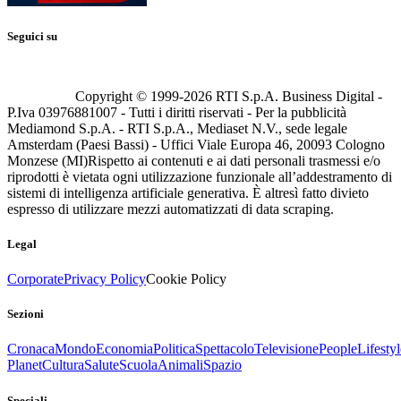
Seguici su
Copyright © 1999-
2026
RTI S.p.A. Business Digital -
P.Iva 03976881007 - Tutti i diritti riservati - Per la pubblicità
Mediamond S.p.A. - RTI S.p.A., Mediaset N.V., sede legale
Amsterdam (Paesi Bassi) - Uffici Viale Europa 46, 20093 Cologno
Monzese (MI)
Rispetto ai contenuti e ai dati personali trasmessi e/o
riprodotti è vietata ogni utilizzazione funzionale all’addestramento di
sistemi di intelligenza artificiale generativa. È altresì fatto divieto
espresso di utilizzare mezzi automatizzati di data scraping.
Legal
Corporate
Privacy Policy
Cookie Policy
Sezioni
Cronaca
Mondo
Economia
Politica
Spettacolo
Televisione
People
Lifestyl
Planet
Cultura
Salute
Scuola
Animali
Spazio
Speciali