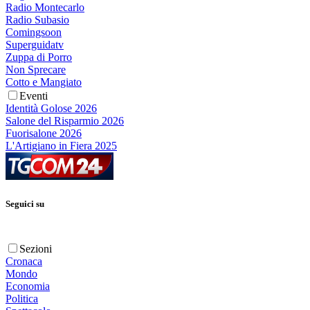
Radio Montecarlo
Radio Subasio
Comingsoon
Superguidatv
Zuppa di Porro
Non Sprecare
Cotto e Mangiato
Eventi
Identità Golose 2026
Salone del Risparmio 2026
Fuorisalone 2026
L'Artigiano in Fiera 2025
Seguici su
Sezioni
Cronaca
Mondo
Economia
Politica