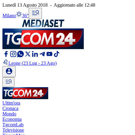
Lunedì 13 Agosto 2018
-
Aggiornato alle
12:48
Milano
36°
Leone
(23 Lug - 23 Ago)
Ultim'ora
Cronaca
Mondo
Economia
TgcomLab
Televisione