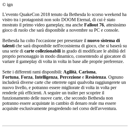
© ign
L'evento QuakeCon 2018 tenuto da Bethesda lo scorso weekend ha
vistro tra i protagonisti non solo DOOM Eternal, di cui è stato
mostrato il primo video gameplay, ma anche
Fallout 76
, attesissimo
gioco di ruolo che sarà disponibile a novembre su PC e console.
Bethesda ha colto l'occasione per presentare il
nuovo sistema di
talenti
che sarà disponibile nell'ecosistema di gioco, che si baserà su
una serie di
carte collezionabili
in grado di modificare le abilità del
proprio personaggio in modo dinamico, consentendo al giocatore di
variare il gameplay di volta in volta in base alle proprie preferenze.
Sette i differenti rami disponibili:
Agilità
,
Carisma
,
Fortuna
,
Forza
,
Intelligenza
,
Percezione
e
Resistenza
. Ognuno
includerà diverse carte che otterrete ogni qualvolta raggiungerete un
nuovo livello, e potranno essere migliorate di volta in volta per
renderle più efficienti. A seguire un trailer per scoprire il
funzionamento delle nuove carte, che secondo Bethesda non
potranno essere acquistate in cambio di denaro reale ma essere
acquisite esclusivamente progredendo nel corso dell'avventura.