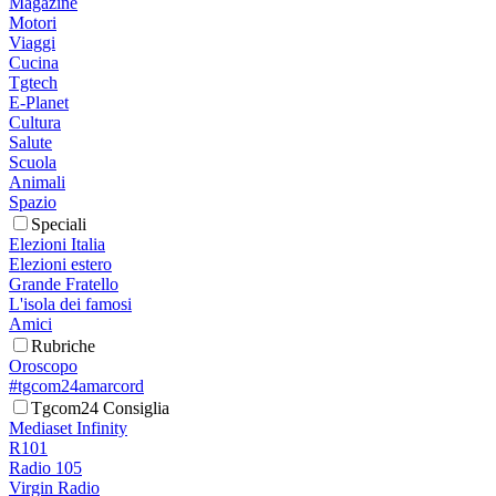
Magazine
Motori
Viaggi
Cucina
Tgtech
E-Planet
Cultura
Salute
Scuola
Animali
Spazio
Speciali
Elezioni Italia
Elezioni estero
Grande Fratello
L'isola dei famosi
Amici
Rubriche
Oroscopo
#tgcom24amarcord
Tgcom24 Consiglia
Mediaset Infinity
R101
Radio 105
Virgin Radio