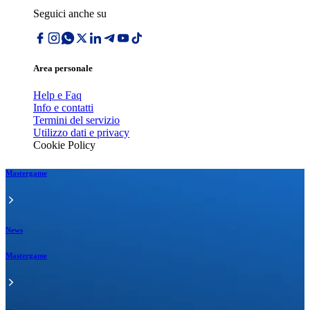
Seguici anche su
Area personale
Help e Faq
Info e contatti
Termini del servizio
Utilizzo dati e privacy
Cookie Policy
Mastergame
News
Mastergame