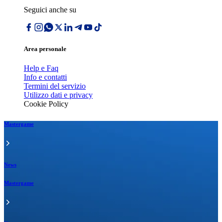
Seguici anche su
Area personale
Help e Faq
Info e contatti
Termini del servizio
Utilizzo dati e privacy
Cookie Policy
Mastergame
News
Mastergame