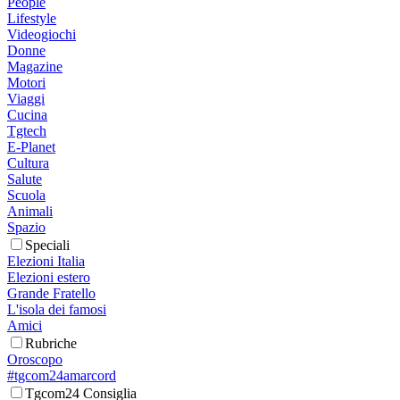
People
Lifestyle
Videogiochi
Donne
Magazine
Motori
Viaggi
Cucina
Tgtech
E-Planet
Cultura
Salute
Scuola
Animali
Spazio
Speciali
Elezioni Italia
Elezioni estero
Grande Fratello
L'isola dei famosi
Amici
Rubriche
Oroscopo
#tgcom24amarcord
Tgcom24 Consiglia