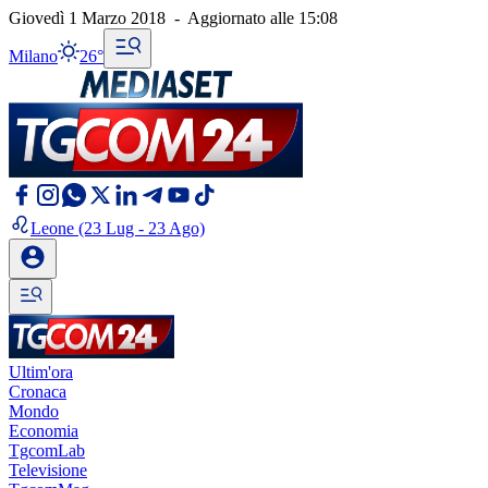
Giovedì 1 Marzo 2018
-
Aggiornato alle
15:08
Milano
26°
Leone
(23 Lug - 23 Ago)
Ultim'ora
Cronaca
Mondo
Economia
TgcomLab
Televisione