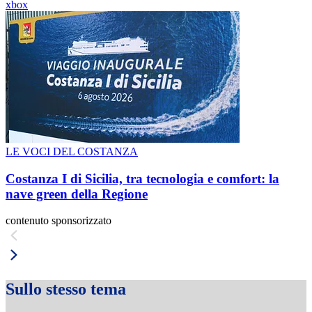
xbox
LE VOCI DEL COSTANZA
Costanza I di Sicilia, tra tecnologia e comfort: la
nave green della Regione
contenuto sponsorizzato
Sullo stesso tema