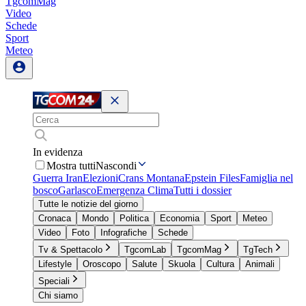
TgcomMag
Video
Schede
Sport
Meteo
In evidenza
Mostra tutti
Nascondi
Guerra Iran
Elezioni
Crans Montana
Epstein Files
Famiglia nel
bosco
Garlasco
Emergenza Clima
Tutti i dossier
Tutte le notizie del giorno
Cronaca
Mondo
Politica
Economia
Sport
Meteo
Video
Foto
Infografiche
Schede
Tv & Spettacolo
TgcomLab
TgcomMag
TgTech
Lifestyle
Oroscopo
Salute
Skuola
Cultura
Animali
Speciali
Chi siamo