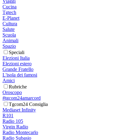
Viaggi
Cucina
Tgtech
E-Planet
Cultura
Salute
Scuola
Animali
Spazio
Speciali
Elezioni Italia
Elezioni estero
Grande Fratello
L'isola dei famosi
Amici
Rubriche
Oroscopo
#tgcom24amarcord
Tgcom24 Consiglia
Mediaset Infinity
R101
Radio 105
Virgin Radio
Radio Montecarlo
Radio Subasio