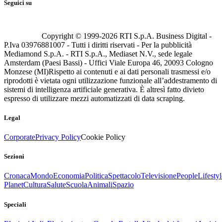
Seguici su
Copyright © 1999-
2026
RTI S.p.A. Business Digital -
P.Iva 03976881007 - Tutti i diritti riservati - Per la pubblicità
Mediamond S.p.A. - RTI S.p.A., Mediaset N.V., sede legale
Amsterdam (Paesi Bassi) - Uffici Viale Europa 46, 20093 Cologno
Monzese (MI)
Rispetto ai contenuti e ai dati personali trasmessi e/o
riprodotti è vietata ogni utilizzazione funzionale all’addestramento di
sistemi di intelligenza artificiale generativa. È altresì fatto divieto
espresso di utilizzare mezzi automatizzati di data scraping.
Legal
Corporate
Privacy Policy
Cookie Policy
Sezioni
Cronaca
Mondo
Economia
Politica
Spettacolo
Televisione
People
Lifestyl
Planet
Cultura
Salute
Scuola
Animali
Spazio
Speciali