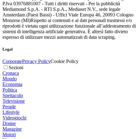
P.Iva 03976881007 - Tutti i diritti riservati - Per la pubblicità
Mediamond S.p.A. - RTI S.p.A., Mediaset N.V., sede legale
Amsterdam (Paesi Bassi) - Uffici Viale Europa 46, 20093 Cologno
Monzese (MI)
Rispetto ai contenuti e ai dati personali trasmessi e/o
riprodotti è vietata ogni utilizzazione funzionale all’addestramento di
sistemi di intelligenza artificiale generativa. È altresì fatto divieto
espresso di utilizzare mezzi automatizzati di data scraping.
Legal
Corporate
Privacy Policy
Cookie Policy
Sezioni
Cronaca
Mondo
Economia
Politica
Spettacolo
Televisione
People
Lifestyle
Videogiochi
Donne
Magazine
Motori