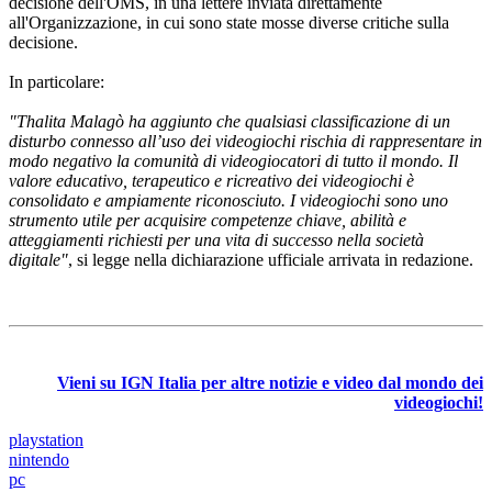
decisione dell'OMS, in una lettere inviata direttamente
all'Organizzazione, in cui sono state mosse diverse critiche sulla
decisione.
In particolare:
"Thalita Malagò ha aggiunto che qualsiasi classificazione di un
disturbo connesso all’uso dei videogiochi rischia di rappresentare in
modo negativo la comunità di videogiocatori di tutto il mondo. Il
valore educativo, terapeutico e ricreativo dei videogiochi è
consolidato e ampiamente riconosciuto. I videogiochi sono uno
strumento utile per acquisire competenze chiave, abilità e
atteggiamenti richiesti per una vita di successo nella società
digitale"
, si legge nella dichiarazione ufficiale arrivata in redazione.
Vieni su IGN Italia per altre notizie e video dal mondo dei
videogiochi!
playstation
nintendo
pc