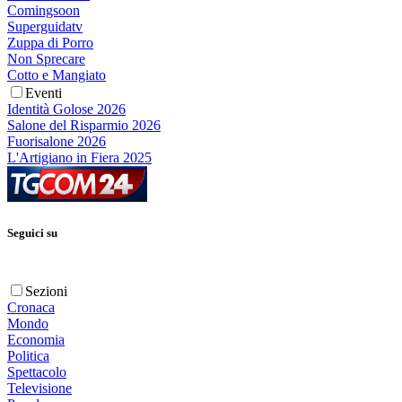
Comingsoon
Superguidatv
Zuppa di Porro
Non Sprecare
Cotto e Mangiato
Eventi
Identità Golose 2026
Salone del Risparmio 2026
Fuorisalone 2026
L'Artigiano in Fiera 2025
Seguici su
Sezioni
Cronaca
Mondo
Economia
Politica
Spettacolo
Televisione