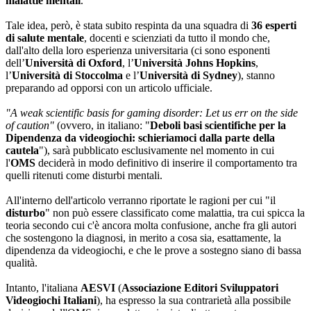
malattie
mentali
.
Tale idea, però, è stata subito respinta da una squadra di
36 esperti
di salute mentale
, docenti e scienziati da tutto il mondo che,
dall'alto della loro esperienza universitaria (ci sono esponenti
dell’
Università di Oxford
, l’
Università Johns Hopkins
,
l’
Università di Stoccolma
e l’
Università di Sydney
), stanno
preparando ad opporsi con un articolo ufficiale.
"A weak scientific basis for gaming disorder: Let us err on the side
of caution"
(ovvero, in italiano: "
Deboli basi scientifiche per la
Dipendenza da videogiochi: schieriamoci dalla parte della
cautela
"), sarà pubblicato esclusivamente nel momento in cui
l'
OMS
deciderà in modo definitivo di inserire il comportamento tra
quelli ritenuti come disturbi mentali.
All'interno dell'articolo verranno riportate le ragioni per cui "il
disturbo
" non può essere classificato come malattia, tra cui spicca la
teoria secondo cui c'è ancora molta confusione, anche fra gli autori
che sostengono la diagnosi, in merito a cosa sia, esattamente, la
dipendenza da videogiochi, e che le prove a sostegno siano di bassa
qualità.
Intanto, l'italiana
AESVI
(
Associazione Editori Sviluppatori
Videogiochi Italiani
), ha espresso la sua contrarietà alla possibile