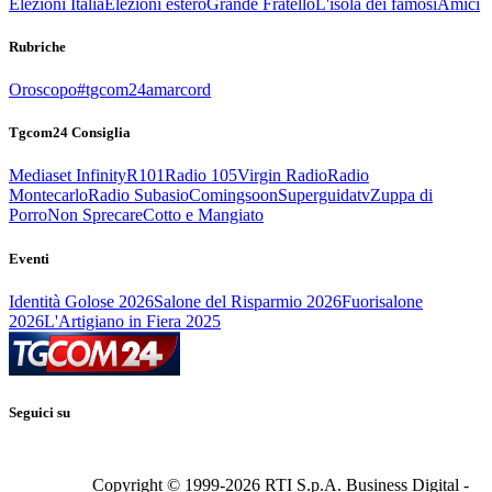
Elezioni Italia
Elezioni estero
Grande Fratello
L'isola dei famosi
Amici
Rubriche
Oroscopo
#tgcom24amarcord
Tgcom24 Consiglia
Mediaset Infinity
R101
Radio 105
Virgin Radio
Radio
Montecarlo
Radio Subasio
Comingsoon
Superguidatv
Zuppa di
Porro
Non Sprecare
Cotto e Mangiato
Eventi
Identità Golose 2026
Salone del Risparmio 2026
Fuorisalone
2026
L'Artigiano in Fiera 2025
Seguici su
Copyright © 1999-
2026
RTI S.p.A. Business Digital -