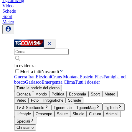
TgcomMag
Video
Schede
Sport
Meteo
In evidenza
Mostra tutti
Nascondi
Guerra Iran
Elezioni
Crans Montana
Epstein Files
Famiglia nel
bosco
Garlasco
Emergenza Clima
Tutti i dossier
Tutte le notizie del giorno
Cronaca
Mondo
Politica
Economia
Sport
Meteo
Video
Foto
Infografiche
Schede
Tv & Spettacolo
TgcomLab
TgcomMag
TgTech
Lifestyle
Oroscopo
Salute
Skuola
Cultura
Animali
Speciali
Chi siamo