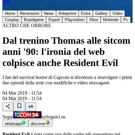
News
Home
Recensioni
News
Anteprime
Extra
Gallery
Video
Cosplay
Boardgame
Esport
Playstation
Xbox
Nintendo
Pc
ALTRO CHE ORRORE
Dal trenino Thomas alle sitcom
anni '90: l'ironia del web
colpisce anche Resident Evil
I fan del survival horror di Capcom si divertono a stravolgere i primi
due episodi della serie con modifiche e video stravaganti
04 Mar 2019 - 11:54
04 Mar 2019 - 11:54
Segui
su
Seguici su
whatsapp
discover
Resident Evil
è nota come una delle saghe più spaventose nel