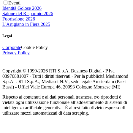
Eventi
Identità Golose 2026
Salone del Risparmio 2026
Fuorisalone 2026
L'Artigiano in Fiera 2025
Legal
Corporate
Cookie Policy
Privacy Policy
Copyright © 1999-
2026
RTI S.p.A. Business Digital - P.Iva
03976881007 - Tutti i diritti riservati - Per la pubblicità Mediamond
S.p.A. - RTI S.p.A., Mediaset N.V., sede legale Amsterdam (Paesi
Bassi) - Uffici Viale Europa 46, 20093 Cologno Monzese (MI)
Rispetto ai contenuti e ai dati personali trasmessi e/o riprodotti è
vietata ogni utilizzazione funzionale all’addestramento di sistemi di
intelligenza artificiale generativa. È altresì fatto divieto espresso di
utilizzare mezzi automatizzati di data scraping.