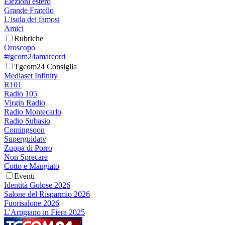
Elezioni estero
Grande Fratello
L'isola dei famosi
Amici
Rubriche
Oroscopo
#tgcom24amarcord
Tgcom24 Consiglia
Mediaset Infinity
R101
Radio 105
Virgin Radio
Radio Montecarlo
Radio Subasio
Comingsoon
Superguidatv
Zuppa di Porro
Non Sprecare
Cotto e Mangiato
Eventi
Identità Golose 2026
Salone del Risparmio 2026
Fuorisalone 2026
L'Artigiano in Fiera 2025