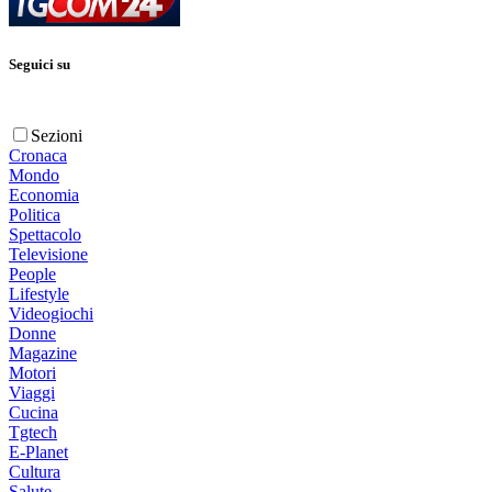
Seguici su
Sezioni
Cronaca
Mondo
Economia
Politica
Spettacolo
Televisione
People
Lifestyle
Videogiochi
Donne
Magazine
Motori
Viaggi
Cucina
Tgtech
E-Planet
Cultura
Salute