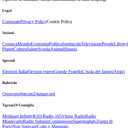
Legal
Corporate
Privacy Policy
Cookie Policy
Sezioni
Cronaca
Mondo
Economia
Politica
Spettacolo
Televisione
People
Lifestyl
Planet
Cultura
Salute
Scuola
Animali
Spazio
Speciali
Elezioni Italia
Elezioni estero
Grande Fratello
L'isola dei famosi
Amici
Rubriche
Oroscopo
#tgcom24amarcord
Tgcom24 Consiglia
Mediaset Infinity
R101
Radio 105
Virgin Radio
Radio
Montecarlo
Radio Subasio
Comingsoon
Superguidatv
Zuppa di
Porro
Non Sprecare
Cotto e Mangiato