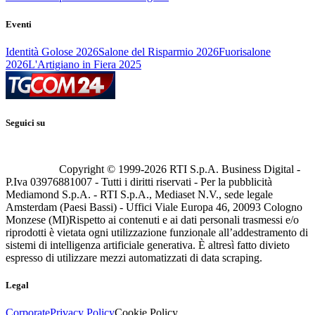
Eventi
Identità Golose 2026
Salone del Risparmio 2026
Fuorisalone
2026
L'Artigiano in Fiera 2025
Seguici su
Copyright © 1999-
2026
RTI S.p.A. Business Digital -
P.Iva 03976881007 - Tutti i diritti riservati - Per la pubblicità
Mediamond S.p.A. - RTI S.p.A., Mediaset N.V., sede legale
Amsterdam (Paesi Bassi) - Uffici Viale Europa 46, 20093 Cologno
Monzese (MI)
Rispetto ai contenuti e ai dati personali trasmessi e/o
riprodotti è vietata ogni utilizzazione funzionale all’addestramento di
sistemi di intelligenza artificiale generativa. È altresì fatto divieto
espresso di utilizzare mezzi automatizzati di data scraping.
Legal
Corporate
Privacy Policy
Cookie Policy