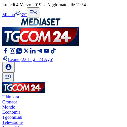
Lunedì 4 Marzo 2019
-
Aggiornato alle
11:54
Milano
35°
Leone
(23 Lug - 23 Ago)
Ultim'ora
Cronaca
Mondo
Economia
TgcomLab
Televisione