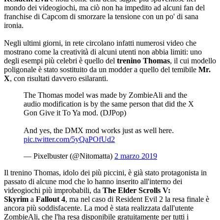
mondo dei videogiochi, ma ciò non ha impedito ad alcuni fan del
franchise di Capcom di smorzare la tensione con un po' di sana
ironia.
Negli ultimi giorni, in rete circolano infatti numerosi video che
mostrano come la creatività di alcuni utenti non abbia limiti: uno
degli esempi più celebri è quello del
trenino Thomas
, il cui modello
poligonale è stato sostituito da un modder a quello del temibile
Mr.
X
, con risultati davvero esilaranti.
The Thomas model was made by ZombieAli and the
audio modification is by the same person that did the X
Gon Give it To Ya mod. (DJPop)
And yes, the DMX mod works just as well here.
pic.twitter.com/5yQaPOfUd2
— Pixelbuster (@Nitomatta)
2 marzo 2019
Il trenino Thomas, idolo dei più piccini, è già stato protagonista in
passato di alcune mod che lo hanno inserito all'interno dei
videogiochi più improbabili, da
The Elder Scrolls V:
Skyrim
a
Fallout 4
, ma nel caso di Resident Evil 2 la resa finale è
ancora più soddisfacente. La mod è stata realizzata dall'utente
ZombieAli, che l'ha resa disponibile gratuitamente per tutti i