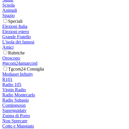
Scuola
Animali
Spazio
Speciali
Elezioni Italia
Elezioni estero
Grande Fratello
L'isola dei famosi
Amici
Rubriche
Oroscopo
#tgcom24amarcord
Tgcom24 Consiglia
Mediaset Infinity
R101
Radio 105
Virgin Radio
Radio Montecarlo
Radio Subasio
Comingsoon
Superguidatv
Zuppa di Porro
Non Sprecare
Cotto e Mangiato