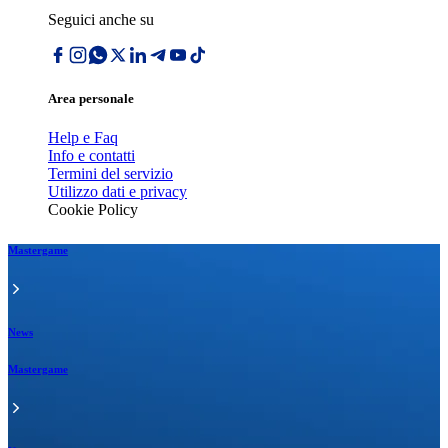
Seguici anche su
Area personale
Help e Faq
Info e contatti
Termini del servizio
Utilizzo dati e privacy
Cookie Policy
Mastergame
News
Mastergame