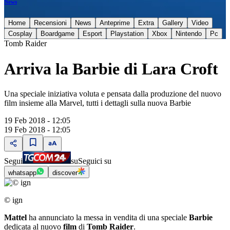
News
Home
Recensioni
News
Anteprime
Extra
Gallery
Video
Cosplay
Boardgame
Esport
Playstation
Xbox
Nintendo
Pc
Tomb Raider
Arriva la Barbie di Lara Croft
Una speciale iniziativa voluta e pensata dalla produzione del nuovo
film insieme alla Marvel, tutti i dettagli sulla nuova Barbie
19 Feb 2018 - 12:05
19 Feb 2018 - 12:05
Segui
su
Seguici su
whatsapp
discover
© ign
Mattel
ha annunciato la messa in vendita di una speciale
Barbie
dedicata al nuovo
film
di
Tomb
Raider
.