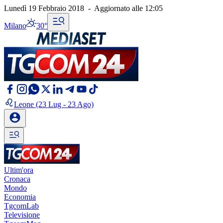
Lunedì 19 Febbraio 2018
-
Aggiornato alle
12:05
Milano
30°
Leone
(23 Lug - 23 Ago)
Ultim'ora
Cronaca
Mondo
Economia
TgcomLab
Televisione