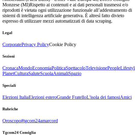
Monzese (MI)
Rispetto ai contenuti e ai dati personali trasmessi e/o
riprodotti è vietata ogni utilizzazione funzionale all’addestramento di
sistemi di intelligenza artificiale generativa. È altresì fatto divieto
espresso di utilizzare mezzi automatizzati di data scraping.
Legal
Corporate
Privacy Policy
Cookie Policy
Sezioni
Cronaca
Mondo
Economia
Politica
Spettacolo
Televisione
People
Lifestyl
Planet
Cultura
Salute
Scuola
Animali
Spazio
Speciali
Elezioni Italia
Elezioni estero
Grande Fratello
L'isola dei famosi
Amici
Rubriche
Oroscopo
#tgcom24amarcord
Tgcom24 Consiglia