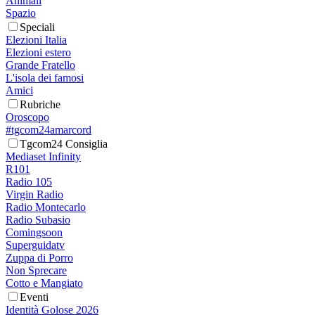
Animali
Spazio
Speciali
Elezioni Italia
Elezioni estero
Grande Fratello
L'isola dei famosi
Amici
Rubriche
Oroscopo
#tgcom24amarcord
Tgcom24 Consiglia
Mediaset Infinity
R101
Radio 105
Virgin Radio
Radio Montecarlo
Radio Subasio
Comingsoon
Superguidatv
Zuppa di Porro
Non Sprecare
Cotto e Mangiato
Eventi
Identità Golose 2026