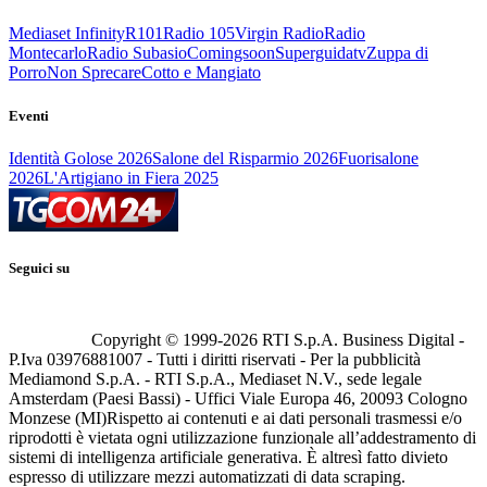
Mediaset Infinity
R101
Radio 105
Virgin Radio
Radio
Montecarlo
Radio Subasio
Comingsoon
Superguidatv
Zuppa di
Porro
Non Sprecare
Cotto e Mangiato
Eventi
Identità Golose 2026
Salone del Risparmio 2026
Fuorisalone
2026
L'Artigiano in Fiera 2025
Seguici su
Copyright © 1999-
2026
RTI S.p.A. Business Digital -
P.Iva 03976881007 - Tutti i diritti riservati - Per la pubblicità
Mediamond S.p.A. - RTI S.p.A., Mediaset N.V., sede legale
Amsterdam (Paesi Bassi) - Uffici Viale Europa 46, 20093 Cologno
Monzese (MI)
Rispetto ai contenuti e ai dati personali trasmessi e/o
riprodotti è vietata ogni utilizzazione funzionale all’addestramento di
sistemi di intelligenza artificiale generativa. È altresì fatto divieto
espresso di utilizzare mezzi automatizzati di data scraping.