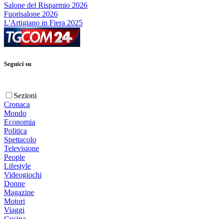
Salone del Risparmio 2026
Fuorisalone 2026
L'Artigiano in Fiera 2025
Seguici su
Sezioni
Cronaca
Mondo
Economia
Politica
Spettacolo
Televisione
People
Lifestyle
Videogiochi
Donne
Magazine
Motori
Viaggi
Cucina