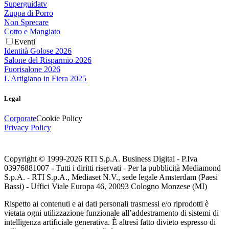
Superguidatv
Zuppa di Porro
Non Sprecare
Cotto e Mangiato
Eventi
Identità Golose 2026
Salone del Risparmio 2026
Fuorisalone 2026
L'Artigiano in Fiera 2025
Legal
Corporate
Cookie Policy
Privacy Policy
Copyright © 1999-
2026
RTI S.p.A. Business Digital - P.Iva
03976881007 - Tutti i diritti riservati - Per la pubblicità Mediamond
S.p.A. - RTI S.p.A., Mediaset N.V., sede legale Amsterdam (Paesi
Bassi) - Uffici Viale Europa 46, 20093 Cologno Monzese (MI)
Rispetto ai contenuti e ai dati personali trasmessi e/o riprodotti è
vietata ogni utilizzazione funzionale all’addestramento di sistemi di
intelligenza artificiale generativa. È altresì fatto divieto espresso di