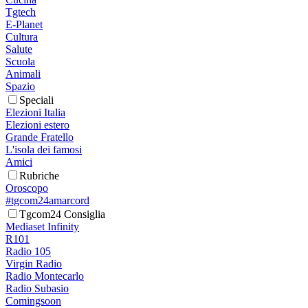
Tgtech
E-Planet
Cultura
Salute
Scuola
Animali
Spazio
Speciali
Elezioni Italia
Elezioni estero
Grande Fratello
L'isola dei famosi
Amici
Rubriche
Oroscopo
#tgcom24amarcord
Tgcom24 Consiglia
Mediaset Infinity
R101
Radio 105
Virgin Radio
Radio Montecarlo
Radio Subasio
Comingsoon