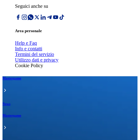
Seguici anche su
Area personale
Help e Faq
Info e contatti
Termini del servizio
Utilizzo dati e privacy
Cookie Policy
Mastergame
News
Mastergame