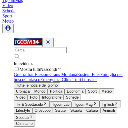
TgcomMag
Video
Schede
Sport
Meteo
In evidenza
Mostra tutti
Nascondi
Guerra Iran
Elezioni
Crans Montana
Epstein Files
Famiglia nel
bosco
Garlasco
Emergenza Clima
Tutti i dossier
Tutte le notizie del giorno
Cronaca
Mondo
Politica
Economia
Sport
Meteo
Video
Foto
Infografiche
Schede
Tv & Spettacolo
TgcomLab
TgcomMag
TgTech
Lifestyle
Oroscopo
Salute
Skuola
Cultura
Animali
Speciali
Chi siamo