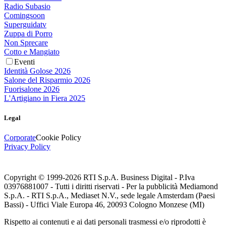
Radio Subasio
Comingsoon
Superguidatv
Zuppa di Porro
Non Sprecare
Cotto e Mangiato
Eventi
Identità Golose 2026
Salone del Risparmio 2026
Fuorisalone 2026
L'Artigiano in Fiera 2025
Legal
Corporate
Cookie Policy
Privacy Policy
Copyright © 1999-
2026
RTI S.p.A. Business Digital - P.Iva
03976881007 - Tutti i diritti riservati - Per la pubblicità Mediamond
S.p.A. - RTI S.p.A., Mediaset N.V., sede legale Amsterdam (Paesi
Bassi) - Uffici Viale Europa 46, 20093 Cologno Monzese (MI)
Rispetto ai contenuti e ai dati personali trasmessi e/o riprodotti è