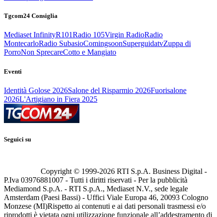
Tgcom24 Consiglia
Mediaset Infinity
R101
Radio 105
Virgin Radio
Radio
Montecarlo
Radio Subasio
Comingsoon
Superguidatv
Zuppa di
Porro
Non Sprecare
Cotto e Mangiato
Eventi
Identità Golose 2026
Salone del Risparmio 2026
Fuorisalone
2026
L'Artigiano in Fiera 2025
Seguici su
Copyright © 1999-
2026
RTI S.p.A. Business Digital -
P.Iva 03976881007 - Tutti i diritti riservati - Per la pubblicità
Mediamond S.p.A. - RTI S.p.A., Mediaset N.V., sede legale
Amsterdam (Paesi Bassi) - Uffici Viale Europa 46, 20093 Cologno
Monzese (MI)
Rispetto ai contenuti e ai dati personali trasmessi e/o
riprodotti è vietata ogni utilizzazione funzionale all’addestramento di