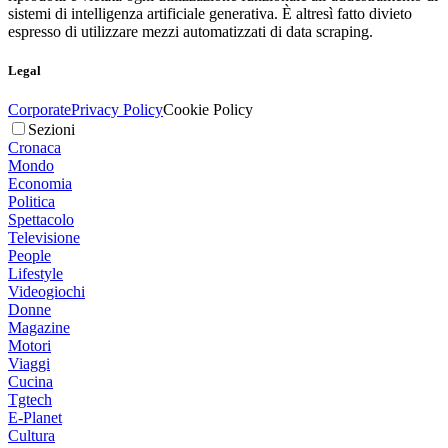
sistemi di intelligenza artificiale generativa. È altresì fatto divieto
espresso di utilizzare mezzi automatizzati di data scraping.
Legal
Corporate
Privacy Policy
Cookie Policy
Sezioni
Cronaca
Mondo
Economia
Politica
Spettacolo
Televisione
People
Lifestyle
Videogiochi
Donne
Magazine
Motori
Viaggi
Cucina
Tgtech
E-Planet
Cultura