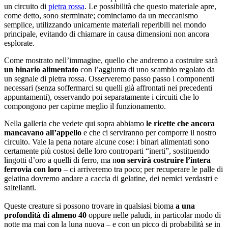
un circuito di
pietra rossa
. Le possibilità che questo materiale apre,
come detto, sono sterminate; cominciamo da un meccanismo
semplice, utilizzando unicamente materiali reperibili nel mondo
principale, evitando di chiamare in causa dimensioni non ancora
esplorate.
Come mostrato nell’immagine, quello che andremo a costruire sarà
un binario alimentato
con l’aggiunta di uno scambio regolato da
un segnale di pietra rossa. Osserveremo passo passo i componenti
necessari (senza soffermarci su quelli già affrontati nei precedenti
appuntamenti), osservando poi separatamente i circuiti che lo
compongono per capirne meglio il funzionamento.
Nella galleria che vedete qui sopra abbiamo
le ricette che ancora
mancavano all’appello
e che ci serviranno per comporre il nostro
circuito. Vale la pena notare alcune cose: i binari alimentati sono
certamente più costosi delle loro controparti “inerti”, sostituendo
lingotti d’oro a quelli di ferro, ma n
on servirà costruire l’intera
ferrovia con loro
– ci arriveremo tra poco; per recuperare le palle di
gelatina dovremo andare a caccia di gelatine, dei nemici verdastri e
saltellanti.
Queste creature si possono trovare in qualsiasi bioma
a una
profondità di almeno 40
oppure nelle paludi, in particolar modo di
notte ma mai con la luna nuova – e con un picco di probabilità se in