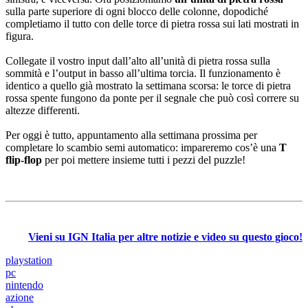
sulla parte superiore di ogni blocco delle colonne, dopodiché
completiamo il tutto con delle torce di pietra rossa sui lati mostrati in
figura.
Collegate il vostro input dall’alto all’unità di pietra rossa sulla
sommità e l’output in basso all’ultima torcia. Il funzionamento è
identico a quello già mostrato la settimana scorsa: le torce di pietra
rossa spente fungono da ponte per il segnale che può così correre su
altezze differenti.
Per oggi è tutto, appuntamento alla settimana prossima per
completare lo scambio semi automatico: impareremo cos’è una
T
flip-flop
per poi mettere insieme tutti i pezzi del puzzle!
Vieni su IGN Italia per altre notizie e video su questo gioco!
playstation
pc
nintendo
azione