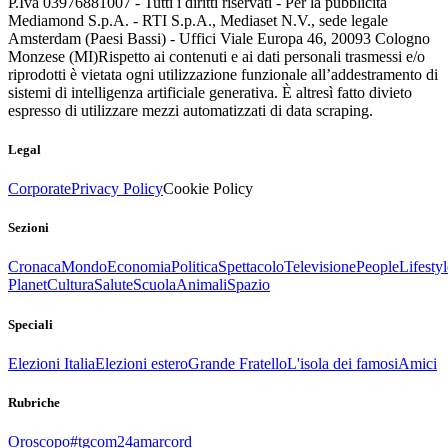
P.Iva 03976881007 - Tutti i diritti riservati - Per la pubblicità
Mediamond S.p.A. - RTI S.p.A., Mediaset N.V., sede legale
Amsterdam (Paesi Bassi) - Uffici Viale Europa 46, 20093 Cologno
Monzese (MI)
Rispetto ai contenuti e ai dati personali trasmessi e/o
riprodotti è vietata ogni utilizzazione funzionale all’addestramento di
sistemi di intelligenza artificiale generativa. È altresì fatto divieto
espresso di utilizzare mezzi automatizzati di data scraping.
Legal
Corporate
Privacy Policy
Cookie Policy
Sezioni
Cronaca
Mondo
Economia
Politica
Spettacolo
Televisione
People
Lifestyl
Planet
Cultura
Salute
Scuola
Animali
Spazio
Speciali
Elezioni Italia
Elezioni estero
Grande Fratello
L'isola dei famosi
Amici
Rubriche
Oroscopo
#tgcom24amarcord