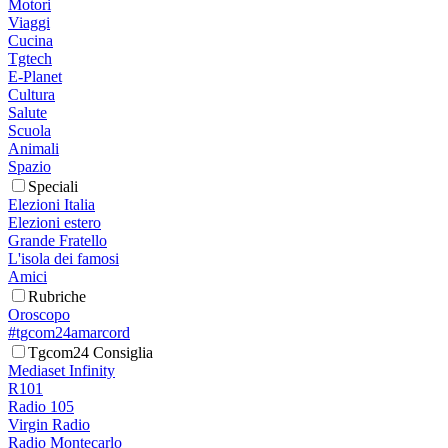
Motori
Viaggi
Cucina
Tgtech
E-Planet
Cultura
Salute
Scuola
Animali
Spazio
Speciali
Elezioni Italia
Elezioni estero
Grande Fratello
L'isola dei famosi
Amici
Rubriche
Oroscopo
#tgcom24amarcord
Tgcom24 Consiglia
Mediaset Infinity
R101
Radio 105
Virgin Radio
Radio Montecarlo