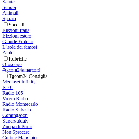
Salute
Scuola
Animali
Spazio
Speciali
Elezioni Italia
Elezioni estero
Grande Fratello
L'isola dei famosi
Amici
Rubriche
Oroscopo
#tgcom24amarcord
Tgcom24 Consiglia
Mediaset Infinity
R101
Radio 105
Virgin Radio
Radio Montecarlo
Radio Subasio
Comingsoon
Superguidatv
Zuppa di Porro
Non Sprecare
Cotto e Mangiato