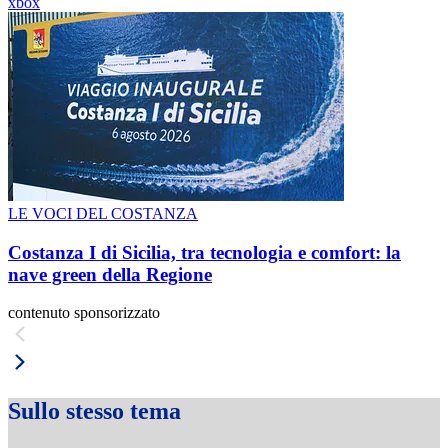
xbox
LE VOCI DEL COSTANZA
Costanza I di Sicilia, tra tecnologia e comfort: la
nave green della Regione
contenuto sponsorizzato
Sullo stesso tema