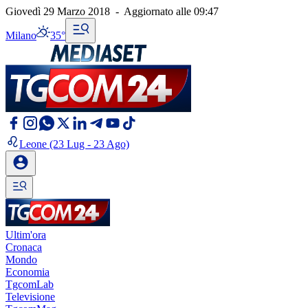
Giovedì 29 Marzo 2018
-
Aggiornato alle
09:47
Milano
35°
Leone
(23 Lug - 23 Ago)
Ultim'ora
Cronaca
Mondo
Economia
TgcomLab
Televisione