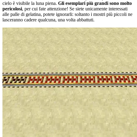
cielo è visibile la luna piena.
Gli esemplari più grandi sono molto
pericolosi
, per cui fate attenzione! Se siete unicamente interessati
alle palle di gelatina, potete ignorarli: soltanto i mostri più piccoli ne
lasceranno cadere qualcuna, una volta abbattuti.