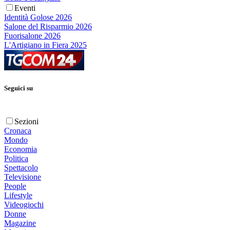
Eventi
Identità Golose 2026
Salone del Risparmio 2026
Fuorisalone 2026
L'Artigiano in Fiera 2025
Seguici su
Sezioni
Cronaca
Mondo
Economia
Politica
Spettacolo
Televisione
People
Lifestyle
Videogiochi
Donne
Magazine