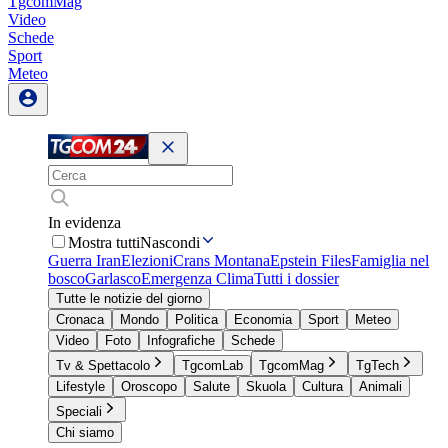
TgcomMag
Video
Schede
Sport
Meteo
In evidenza
Mostra tutti
Nascondi
Guerra Iran
Elezioni
Crans Montana
Epstein Files
Famiglia nel
bosco
Garlasco
Emergenza Clima
Tutti i dossier
Tutte le notizie del giorno
Cronaca
Mondo
Politica
Economia
Sport
Meteo
Video
Foto
Infografiche
Schede
Tv & Spettacolo
TgcomLab
TgcomMag
TgTech
Lifestyle
Oroscopo
Salute
Skuola
Cultura
Animali
Speciali
Chi siamo