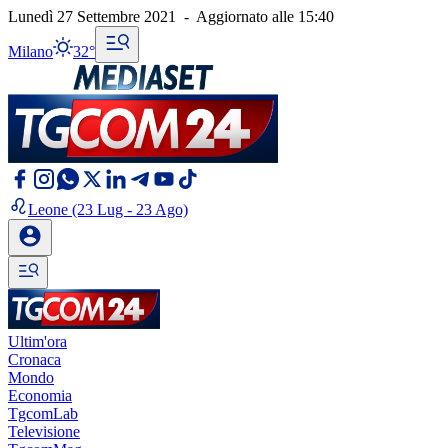
Lunedì 27 Settembre 2021
-
Aggiornato alle
15:40
Milano
32°
Leone
(23 Lug - 23 Ago)
Ultim'ora
Cronaca
Mondo
Economia
TgcomLab
Televisione