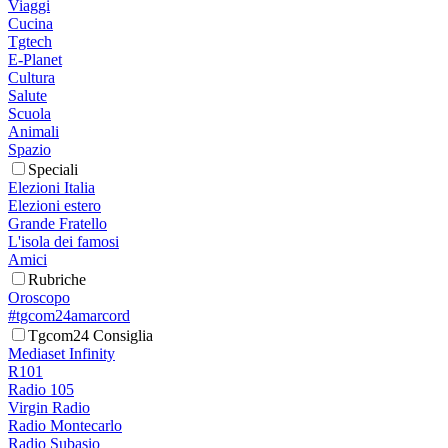
Viaggi
Cucina
Tgtech
E-Planet
Cultura
Salute
Scuola
Animali
Spazio
Speciali
Elezioni Italia
Elezioni estero
Grande Fratello
L'isola dei famosi
Amici
Rubriche
Oroscopo
#tgcom24amarcord
Tgcom24 Consiglia
Mediaset Infinity
R101
Radio 105
Virgin Radio
Radio Montecarlo
Radio Subasio