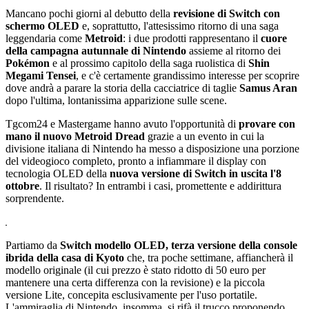
Mancano pochi giorni al debutto della
revisione di Switch con
schermo OLED
e, soprattutto, l'attesissimo ritorno di una saga
leggendaria come
Metroid
: i due prodotti rappresentano il
cuore
della campagna autunnale di Nintendo
assieme al ritorno dei
Pokémon
e al prossimo capitolo della saga ruolistica di
Shin
Megami Tensei
, e c'è certamente grandissimo interesse per scoprire
dove andrà a parare la storia della cacciatrice di taglie
Samus Aran
dopo l'ultima, lontanissima apparizione sulle scene.
Tgcom24 e Mastergame hanno avuto l'opportunità di
provare con
mano il nuovo Metroid Dread
grazie a un evento in cui la
divisione italiana di Nintendo ha messo a disposizione una porzione
del videogioco completo, pronto a infiammare il display con
tecnologia OLED della
nuova versione di Switch in uscita l'8
ottobre
. Il risultato? In entrambi i casi, promettente e addirittura
sorprendente.
Partiamo da
Switch modello OLED, terza versione della console
ibrida della casa di Kyoto
che, tra poche settimane, affiancherà il
modello originale (il cui prezzo è stato ridotto di 50 euro per
mantenere una certa differenza con la revisione) e la piccola
versione Lite, concepita esclusivamente per l'uso portatile.
L'ammiraglia di Nintendo, insomma, si rifà il trucco proponendo