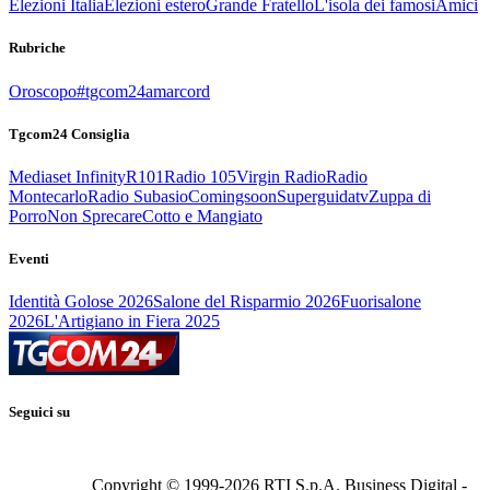
Elezioni Italia
Elezioni estero
Grande Fratello
L'isola dei famosi
Amici
Rubriche
Oroscopo
#tgcom24amarcord
Tgcom24 Consiglia
Mediaset Infinity
R101
Radio 105
Virgin Radio
Radio
Montecarlo
Radio Subasio
Comingsoon
Superguidatv
Zuppa di
Porro
Non Sprecare
Cotto e Mangiato
Eventi
Identità Golose 2026
Salone del Risparmio 2026
Fuorisalone
2026
L'Artigiano in Fiera 2025
Seguici su
Copyright © 1999-
2026
RTI S.p.A. Business Digital -