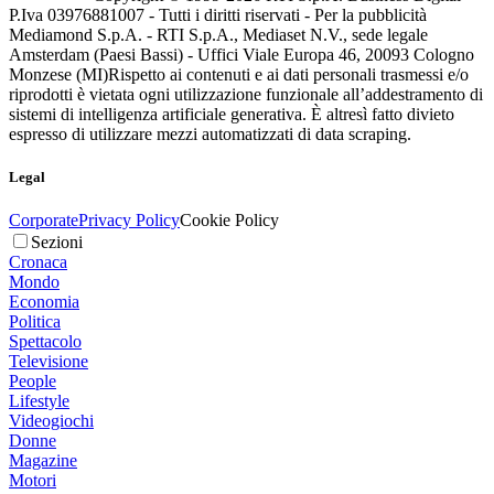
P.Iva 03976881007 - Tutti i diritti riservati - Per la pubblicità
Mediamond S.p.A. - RTI S.p.A., Mediaset N.V., sede legale
Amsterdam (Paesi Bassi) - Uffici Viale Europa 46, 20093 Cologno
Monzese (MI)
Rispetto ai contenuti e ai dati personali trasmessi e/o
riprodotti è vietata ogni utilizzazione funzionale all’addestramento di
sistemi di intelligenza artificiale generativa. È altresì fatto divieto
espresso di utilizzare mezzi automatizzati di data scraping.
Legal
Corporate
Privacy Policy
Cookie Policy
Sezioni
Cronaca
Mondo
Economia
Politica
Spettacolo
Televisione
People
Lifestyle
Videogiochi
Donne
Magazine
Motori