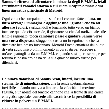
Samus si ritrova ad affrontare la minaccia degli E.M.M.I., letali
sterminatori robotici attorno a cui ruota il capitolo finale della
linea narrativa principale di Metroid
.
Ogni volta che compaiono queste feroci creature fatte di latta,
un
filtro avvolge l’immagine e aggiunge una "grana" che va ad
alterare i colori
, sterizzandoli e bruciando tutto verso un bianco
intenso: quando ciò succede, il giocatore sa che dal tradizionale stile
lento e ragionato,
tocca cambiare passo e guidare Samus verso
una corsa disperata
, sfuggendo così a un inseguimento che sa
diventare ben presto forsennato. Metroid Dread enfatizza dal punto
di vista audiovisivo ogni momento in cui si sta per accedere a
un’area pattugliata da un E.M.M.I. e quando si sta per uscirne, e per
fortuna la nostra eroina ha dalla sua qualche nuovo trucco per
difendersi.
La nuova dotazione di Samus Aran, infatti, include uno
strumento di mimetizzazione
, che la rende sostanzialmente
invisibile andando tuttavia a limitarne la velocità nei movimenti e
l'agilità, e un'abilità del braccio cannone che, a fronte di una carica
energetica speciale,
concede alla cacciatrice la possibilità di
ridurre in polvere un E.M.M.I.