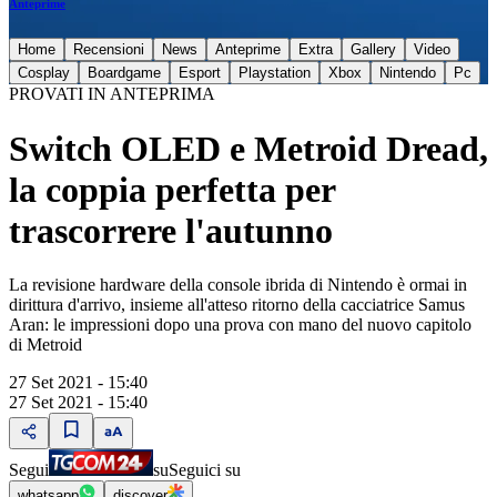
Anteprime
Home
Recensioni
News
Anteprime
Extra
Gallery
Video
Cosplay
Boardgame
Esport
Playstation
Xbox
Nintendo
Pc
PROVATI IN ANTEPRIMA
Switch OLED e Metroid Dread,
la coppia perfetta per
trascorrere l'autunno
La revisione hardware della console ibrida di Nintendo è ormai in
dirittura d'arrivo, insieme all'atteso ritorno della cacciatrice Samus
Aran: le impressioni dopo una prova con mano del nuovo capitolo
di Metroid
27 Set 2021 - 15:40
27 Set 2021 - 15:40
Segui
su
Seguici su
whatsapp
discover