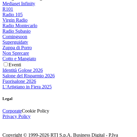
Mediaset Infinity
R101
Radio 105
Virgin Radio
Radio Montecarlo
Radio Subasio
Comingsoon
Superguidatv
Zuppa di Porro
Non Sprecare
Cotto e Mangiato
Eventi
Identità Golose 2026
Salone del Risparmio 2026
Fuorisalone 2026
L'Artigiano in Fiera 2025
Legal
Corporate
Cookie Policy
Privacy Policy
Copyright © 1999-
2026
RTI S.p.A. Business Digital - P.Iva