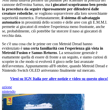
Non basta tuttavia premere un pulsante per scatenare la potenza del
cannone dell'eroina Samus, ma
i giocatori scopriranno ben presto
la procedura da seguire rigorosamente per difendersi dalle
creature robotiche
, se vogliono sopravvivere alla loro soverchiante
superiorità numerica. Fortunatamente,
il sistema di salvataggio
automatico
in prossimità dello scontro e delle aree con gli E.M.M.I.
permette ai giocatori di rendere l'esperienza meno frustrante, anche
se, probabilmente, ciò potrebbe far storcere il naso ai giocatori di
vecchia data.
Se c'è una cosa che le prime ore con Metroid Dread hanno
evidenziato è
una certa familiarità con l'esperienza già vista in
Metroid Fusion e Samus Returns
. La sensazione generale è
esattamente quella di essere di fronte a un seguito, e siamo curiosi di
scoprire in che modo si evolverà il gioco nelle fasi avanzate
dell'avventura. Appuntamento all'8 ottobre, quando Metroid Dread e
Nintendo Switch OLED arriveranno finalmente sul mercato.
Vieni su IGN Italia per altre notizie e video su questo gioco!
azione
nintendo