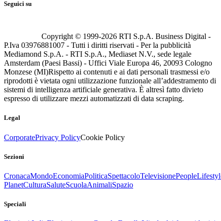
Seguici su
Copyright © 1999-
2026
RTI S.p.A. Business Digital -
P.Iva 03976881007 - Tutti i diritti riservati - Per la pubblicità
Mediamond S.p.A. - RTI S.p.A., Mediaset N.V., sede legale
Amsterdam (Paesi Bassi) - Uffici Viale Europa 46, 20093 Cologno
Monzese (MI)
Rispetto ai contenuti e ai dati personali trasmessi e/o
riprodotti è vietata ogni utilizzazione funzionale all’addestramento di
sistemi di intelligenza artificiale generativa. È altresì fatto divieto
espresso di utilizzare mezzi automatizzati di data scraping.
Legal
Corporate
Privacy Policy
Cookie Policy
Sezioni
Cronaca
Mondo
Economia
Politica
Spettacolo
Televisione
People
Lifestyl
Planet
Cultura
Salute
Scuola
Animali
Spazio
Speciali