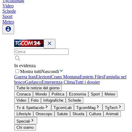
TgcomMag
Video
Schede
Sport
Meteo
In evidenza
Mostra tutti
Nascondi
Guerra Iran
Elezioni
Crans Montana
Epstein Files
Famiglia nel
bosco
Garlasco
Emergenza Clima
Tutti i dossier
Tutte le notizie del giorno
Cronaca
Mondo
Politica
Economia
Sport
Meteo
Video
Foto
Infografiche
Schede
Tv & Spettacolo
TgcomLab
TgcomMag
TgTech
Lifestyle
Oroscopo
Salute
Skuola
Cultura
Animali
Speciali
Chi siamo