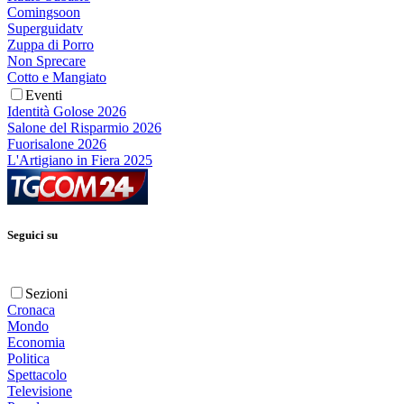
Comingsoon
Superguidatv
Zuppa di Porro
Non Sprecare
Cotto e Mangiato
Eventi
Identità Golose 2026
Salone del Risparmio 2026
Fuorisalone 2026
L'Artigiano in Fiera 2025
Seguici su
Sezioni
Cronaca
Mondo
Economia
Politica
Spettacolo
Televisione