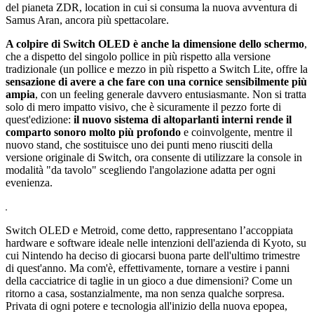
del pianeta ZDR, location in cui si consuma la nuova avventura di
Samus Aran, ancora più spettacolare.
A colpire di Switch OLED è anche la dimensione dello schermo
,
che a dispetto del singolo pollice in più rispetto alla versione
tradizionale (un pollice e mezzo in più rispetto a Switch Lite, offre la
sensazione di avere a che fare con una cornice sensibilmente più
ampia
, con un feeling generale davvero entusiasmante. Non si tratta
solo di mero impatto visivo, che è sicuramente il pezzo forte di
quest'edizione:
il nuovo sistema di altoparlanti interni rende il
comparto sonoro molto più profondo
e coinvolgente, mentre il
nuovo stand, che sostituisce uno dei punti meno riusciti della
versione originale di Switch, ora consente di utilizzare la console in
modalità "da tavolo" scegliendo l'angolazione adatta per ogni
evenienza.
Switch OLED e Metroid, come detto, rappresentano l’accoppiata
hardware e software ideale nelle intenzioni dell'azienda di Kyoto, su
cui Nintendo ha deciso di giocarsi buona parte dell'ultimo trimestre
di quest'anno. Ma com'è, effettivamente, tornare a vestire i panni
della cacciatrice di taglie in un gioco a due dimensioni? Come un
ritorno a casa, sostanzialmente, ma non senza qualche sorpresa.
Privata di ogni potere e tecnologia all'inizio della nuova epopea,