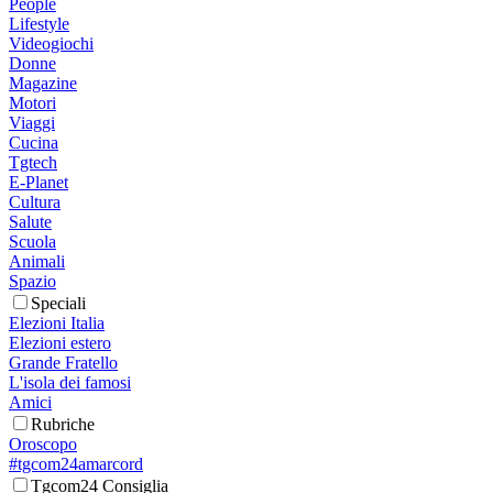
People
Lifestyle
Videogiochi
Donne
Magazine
Motori
Viaggi
Cucina
Tgtech
E-Planet
Cultura
Salute
Scuola
Animali
Spazio
Speciali
Elezioni Italia
Elezioni estero
Grande Fratello
L'isola dei famosi
Amici
Rubriche
Oroscopo
#tgcom24amarcord
Tgcom24 Consiglia