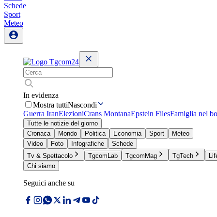
Schede
Sport
Meteo
In evidenza
Mostra tutti
Nascondi
Guerra Iran
Elezioni
Crans Montana
Epstein Files
Famiglia nel b
Tutte le notizie del giorno
Cronaca
Mondo
Politica
Economia
Sport
Meteo
Video
Foto
Infografiche
Schede
Tv & Spettacolo
TgcomLab
TgcomMag
TgTech
Lif
Chi siamo
Seguici anche su