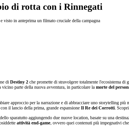
io di rotta con i Rinnegati
 visto in anteprima un filmato cruciale della campagna
one di
Destiny 2
che promette di stravolgere totalmente l'ecosistema di g
 vicino parte della nuova avventura, in particolare la
morte del persona
mbiare approccio per la narrazione e di abbracciare uno storytelling più
 con il lancio della prima, grande espansione
Il Re dei Corrotti
. Scopr
dello sparatutto aggiungendo due nuove location, basate su una destinaz
cosiddette
attività end-game
, ovvero quei contenuti più impegnativi ch