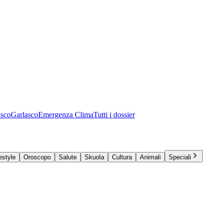
osco
Garlasco
Emergenza Clima
Tutti i dossier
estyle
Oroscopo
Salute
Skuola
Cultura
Animali
Speciali