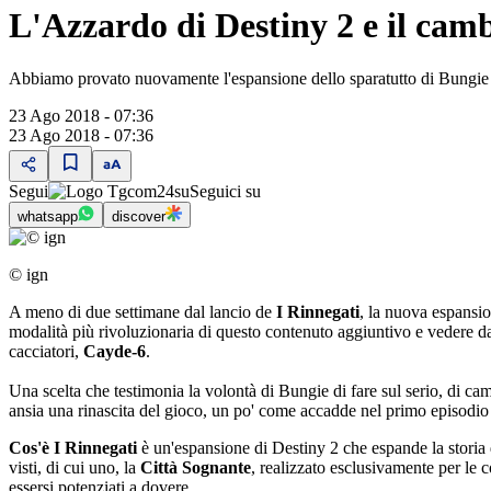
L'Azzardo di Destiny 2 e il camb
Abbiamo provato nuovamente l'espansione dello sparatutto di Bungie e
23 Ago 2018 - 07:36
23 Ago 2018 - 07:36
Segui
su
Seguici su
whatsapp
discover
© ign
A meno di due settimane dal lancio de
I Rinnegati
, la nuova espansi
modalità più rivoluzionaria di questo contenuto aggiuntivo e vedere da
cacciatori,
Cayde-6
.
Una scelta che testimonia la volontà di Bungie di fare sul serio, di ca
ansia una rinascita del gioco, un po' come accadde nel primo episodio
Cos'è
I Rinnegati
è un'espansione di Destiny 2 che espande la storia 
visti, di cui uno, la
Città Sognante
, realizzato esclusivamente per le 
essersi potenziati a dovere.