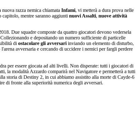
a nuova razza nemica chiamata
Infami
, vi metterà a dura prova nelle
mo capitolo, mentre saranno aggiunti
nuovi Assalti
,
nuove attività
 2018. Due squadre composte da quattro giocatori devono vedersela
 Collezionando e depositando un numero sufficiente di particelle
ibilità di
ostacolare gli avversari
inviando un elemento di disturbo,
l'arena avversaria e cercando di uccidere i nemici per fargli perdere
er essere giocata ad alti livelli. Non disperate: tutti i giocatori di
fatti, la modalità Azzardo comparirà nel Navigatore e permetterà a tutti
alla storia di Destiny 2, in cui abbiamo assistito alla morte di Cayde-6
re di fronte alla superiorità numerica degli avversari.