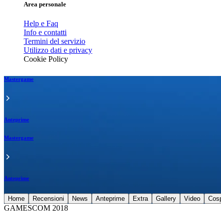
Area personale
Help e Faq
Info e contatti
Termini del servizio
Utilizzo dati e privacy
Cookie Policy
Mastergame
Anteprime
Mastergame
Anteprime
Home
Recensioni
News
Anteprime
Extra
Gallery
Video
Cos
GAMESCOM 2018