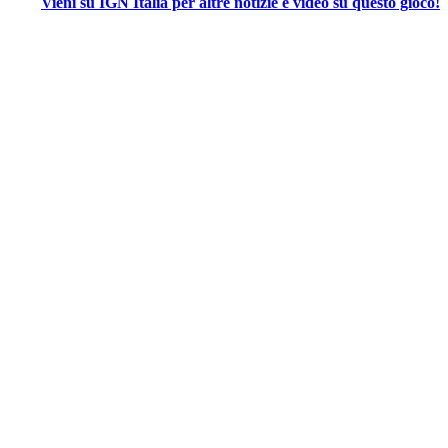
Vieni su IGN Italia per altre notizie e video su questo gioco!