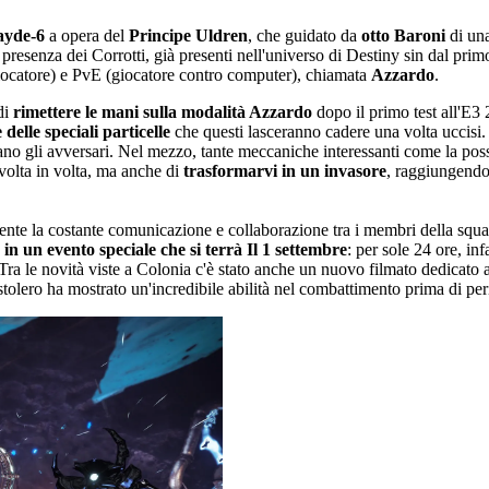
ayde-6
a opera del
Principe Uldren
, che guidato da
otto Baroni
di un
presenza dei Corrotti, già presenti nell'universo di Destiny sin dal pri
iocatore) e PvE (giocatore contro computer), chiamata
Azzardo
.
di
rimettere le mani sulla modalità Azzardo
dopo il primo test all'E3
 delle speciali particelle
che questi lasceranno cadere una volta uccisi.
ano gli avversari. Nel mezzo, tante meccaniche interessanti come la poss
 volta in volta, ma anche di
trasformarvi in un invasore
, raggiungendo 
e la costante comunicazione e collaborazione tra i membri della squadra p
n un evento speciale che si terrà Il 1 settembre
: per sole 24 ore, in
. Tra le novità viste a Colonia c'è stato anche un nuovo filmato dedicato 
tolero ha mostrato un'incredibile abilità nel combattimento prima di peri