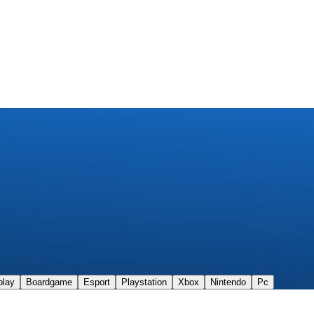
play
Boardgame
Esport
Playstation
Xbox
Nintendo
Pc