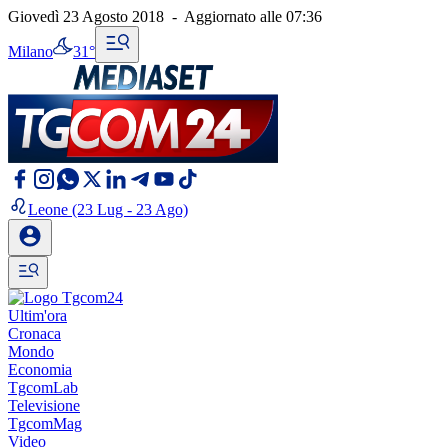
Giovedì 23 Agosto 2018
-
Aggiornato alle
07:36
Milano
31°
Leone
(23 Lug - 23 Ago)
Ultim'ora
Cronaca
Mondo
Economia
TgcomLab
Televisione
TgcomMag
Video