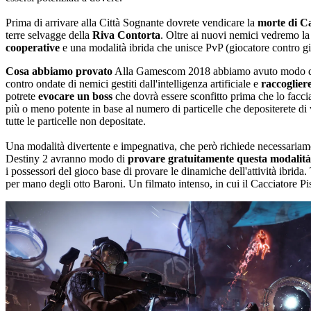
Prima di arrivare alla Città Sognante dovrete vendicare la
morte di C
terre selvagge della
Riva Contorta
. Oltre ai nuovi nemici vedremo la 
cooperative
e una modalità ibrida che unisce PvP (giocatore contro g
Cosa abbiamo provato
Alla Gamescom 2018 abbiamo avuto modo 
contro ondate di nemici gestiti dall'intelligenza artificiale e
raccogliere
potrete
evocare un boss
che dovrà essere sconfitto prima che lo facci
più o meno potente in base al numero di particelle che depositerete di
tutte le particelle non depositate.
Una modalità divertente e impegnativa, che però richiede necessariament
Destiny 2 avranno modo di
provare gratuitamente questa modalità i
i possessori del gioco base di provare le dinamiche dell'attività ibrida
per mano degli otto Baroni. Un filmato intenso, in cui il Cacciatore Pis