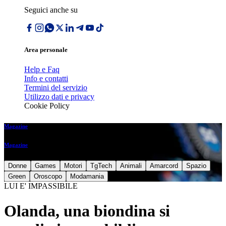
Seguici anche su
Area personale
Help e Faq
Info e contatti
Termini del servizio
Utilizzo dati e privacy
Cookie Policy
Magazine
Magazine
Donne
Games
Motori
TgTech
Animali
Amarcord
Spazio
Green
Oroscopo
Modamania
LUI E' IMPASSIBILE
Olanda, una biondina si