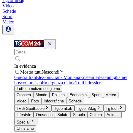
TgcomMag
Video
Schede
Sport
Meteo
In evidenza
Mostra tutti
Nascondi
Guerra Iran
Elezioni
Crans Montana
Epstein Files
Famiglia nel
bosco
Garlasco
Emergenza Clima
Tutti i dossier
Tutte le notizie del giorno
Cronaca
Mondo
Politica
Economia
Sport
Meteo
Video
Foto
Infografiche
Schede
Tv & Spettacolo
TgcomLab
TgcomMag
TgTech
Lifestyle
Oroscopo
Salute
Skuola
Cultura
Animali
Speciali
Chi siamo