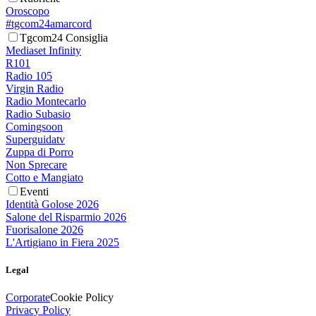
Oroscopo
#tgcom24amarcord
Tgcom24 Consiglia
Mediaset Infinity
R101
Radio 105
Virgin Radio
Radio Montecarlo
Radio Subasio
Comingsoon
Superguidatv
Zuppa di Porro
Non Sprecare
Cotto e Mangiato
Eventi
Identità Golose 2026
Salone del Risparmio 2026
Fuorisalone 2026
L'Artigiano in Fiera 2025
Legal
Corporate
Cookie Policy
Privacy Policy