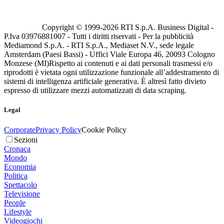
Copyright © 1999-
2026
RTI S.p.A. Business Digital -
P.Iva 03976881007 - Tutti i diritti riservati - Per la pubblicità
Mediamond S.p.A. - RTI S.p.A., Mediaset N.V., sede legale
Amsterdam (Paesi Bassi) - Uffici Viale Europa 46, 20093 Cologno
Monzese (MI)
Rispetto ai contenuti e ai dati personali trasmessi e/o
riprodotti è vietata ogni utilizzazione funzionale all’addestramento di
sistemi di intelligenza artificiale generativa. È altresì fatto divieto
espresso di utilizzare mezzi automatizzati di data scraping.
Legal
Corporate
Privacy Policy
Cookie Policy
Sezioni
Cronaca
Mondo
Economia
Politica
Spettacolo
Televisione
People
Lifestyle
Videogiochi