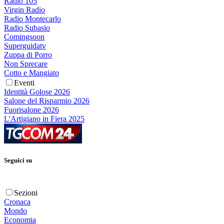
Radio 105
Virgin Radio
Radio Montecarlo
Radio Subasio
Comingsoon
Superguidatv
Zuppa di Porro
Non Sprecare
Cotto e Mangiato
Eventi
Identità Golose 2026
Salone del Risparmio 2026
Fuorisalone 2026
L'Artigiano in Fiera 2025
Seguici su
Sezioni
Cronaca
Mondo
Economia