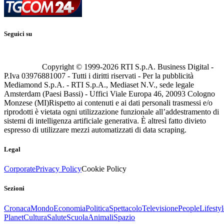
Seguici su
Copyright © 1999-
2026
RTI S.p.A. Business Digital -
P.Iva 03976881007 - Tutti i diritti riservati - Per la pubblicità
Mediamond S.p.A. - RTI S.p.A., Mediaset N.V., sede legale
Amsterdam (Paesi Bassi) - Uffici Viale Europa 46, 20093 Cologno
Monzese (MI)
Rispetto ai contenuti e ai dati personali trasmessi e/o
riprodotti è vietata ogni utilizzazione funzionale all’addestramento di
sistemi di intelligenza artificiale generativa. È altresì fatto divieto
espresso di utilizzare mezzi automatizzati di data scraping.
Legal
Corporate
Privacy Policy
Cookie Policy
Sezioni
Cronaca
Mondo
Economia
Politica
Spettacolo
Televisione
People
Lifestyl
Planet
Cultura
Salute
Scuola
Animali
Spazio