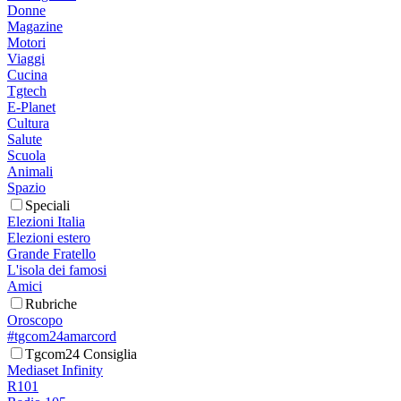
Donne
Magazine
Motori
Viaggi
Cucina
Tgtech
E-Planet
Cultura
Salute
Scuola
Animali
Spazio
Speciali
Elezioni Italia
Elezioni estero
Grande Fratello
L'isola dei famosi
Amici
Rubriche
Oroscopo
#tgcom24amarcord
Tgcom24 Consiglia
Mediaset Infinity
R101