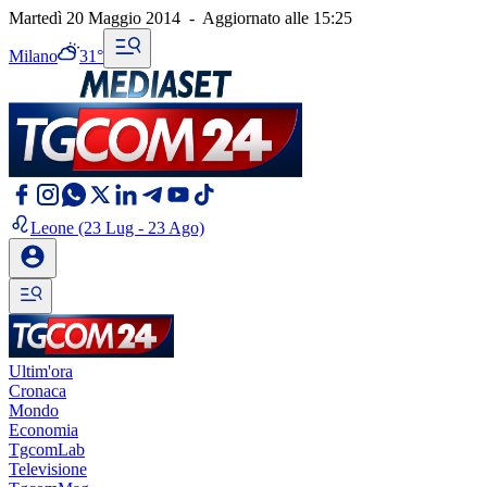
Martedì 20 Maggio 2014
-
Aggiornato alle
15:25
Milano
31°
Leone
(23 Lug - 23 Ago)
Ultim'ora
Cronaca
Mondo
Economia
TgcomLab
Televisione