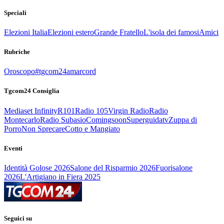
Speciali
Elezioni Italia
Elezioni estero
Grande Fratello
L'isola dei famosi
Amici
Rubriche
Oroscopo
#tgcom24amarcord
Tgcom24 Consiglia
Mediaset Infinity
R101
Radio 105
Virgin Radio
Radio
Montecarlo
Radio Subasio
Comingsoon
Superguidatv
Zuppa di
Porro
Non Sprecare
Cotto e Mangiato
Eventi
Identità Golose 2026
Salone del Risparmio 2026
Fuorisalone
2026
L'Artigiano in Fiera 2025
Seguici su