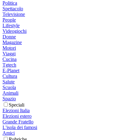
Politica
Spettacolo
Televisione
People
Lifestyle
Videogiochi
Donne
Magazine
Motori
Viaggi
Cucina
Tgtech
E-Planet
Cultura
Salute
Scuola
Animali
Spazio
Speciali
Elezioni Italia
Elezioni estero
Grande Fratello
L'isola dei famosi
Amici
Rubriche