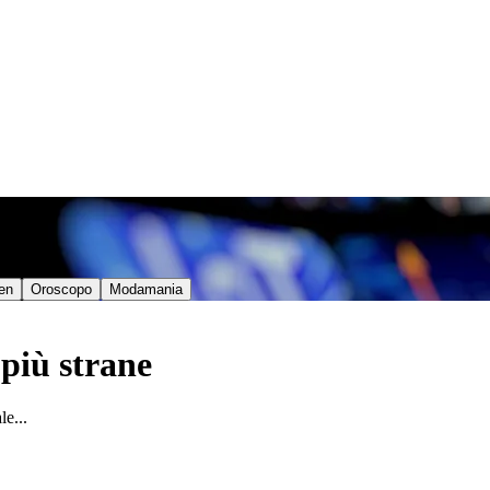
en
Oroscopo
Modamania
 più strane
le...