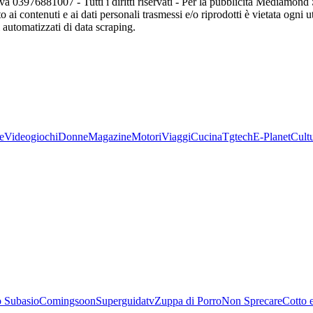
va 03976881007 - Tutti i diritti riservati - Per la pubblicità Mediamon
o ai contenuti e ai dati personali trasmessi e/o riprodotti è vietata ogni 
zi automatizzati di data scraping.
e
Videogiochi
Donne
Magazine
Motori
Viaggi
Cucina
Tgtech
E-Planet
Cult
 Subasio
Comingsoon
Superguidatv
Zuppa di Porro
Non Sprecare
Cotto 