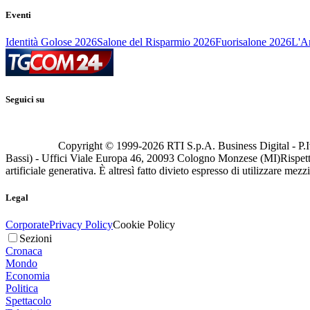
Eventi
Identità Golose 2026
Salone del Risparmio 2026
Fuorisalone 2026
L'Ar
Seguici su
Copyright © 1999-
2026
RTI S.p.A. Business Digital - P.I
Bassi) - Uffici Viale Europa 46, 20093 Cologno Monzese (MI)
Rispett
artificiale generativa. È altresì fatto divieto espresso di utilizzare mez
Legal
Corporate
Privacy Policy
Cookie Policy
Sezioni
Cronaca
Mondo
Economia
Politica
Spettacolo