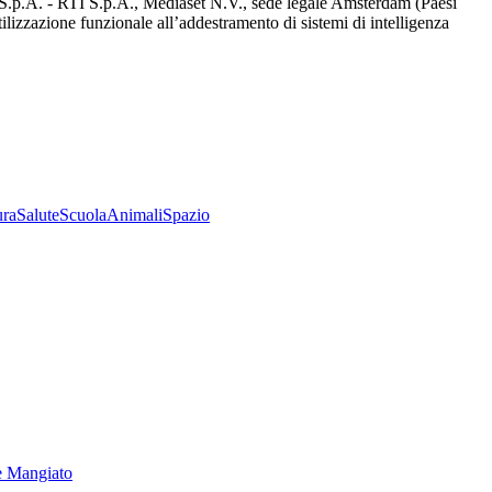
d S.p.A. - RTI S.p.A., Mediaset N.V., sede legale Amsterdam (Paesi
utilizzazione funzionale all’addestramento di sistemi di intelligenza
ura
Salute
Scuola
Animali
Spazio
e Mangiato