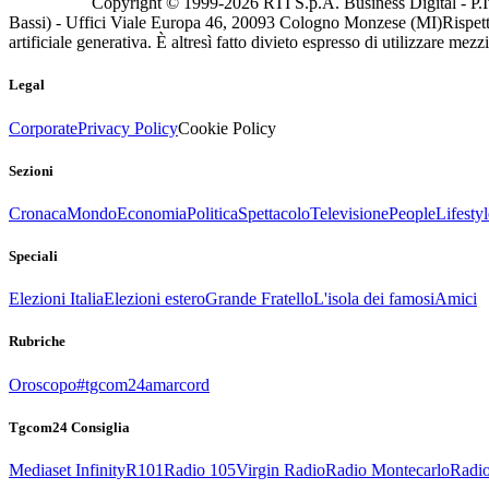
Copyright © 1999-
2026
RTI S.p.A. Business Digital - P.I
Bassi) - Uffici Viale Europa 46, 20093 Cologno Monzese (MI)
Rispett
artificiale generativa. È altresì fatto divieto espresso di utilizzare mez
Legal
Corporate
Privacy Policy
Cookie Policy
Sezioni
Cronaca
Mondo
Economia
Politica
Spettacolo
Televisione
People
Lifestyl
Speciali
Elezioni Italia
Elezioni estero
Grande Fratello
L'isola dei famosi
Amici
Rubriche
Oroscopo
#tgcom24amarcord
Tgcom24 Consiglia
Mediaset Infinity
R101
Radio 105
Virgin Radio
Radio Montecarlo
Radio