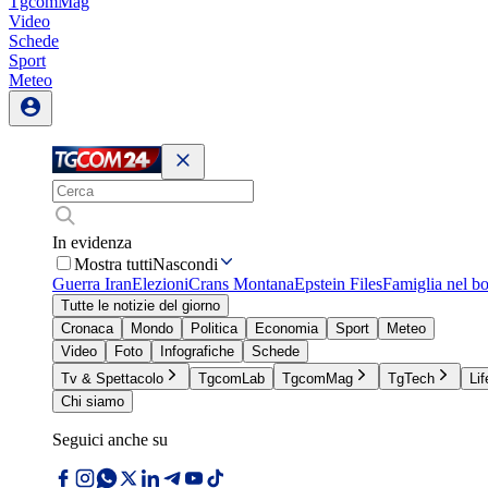
TgcomMag
Video
Schede
Sport
Meteo
In evidenza
Mostra tutti
Nascondi
Guerra Iran
Elezioni
Crans Montana
Epstein Files
Famiglia nel b
Tutte le notizie del giorno
Cronaca
Mondo
Politica
Economia
Sport
Meteo
Video
Foto
Infografiche
Schede
Tv & Spettacolo
TgcomLab
TgcomMag
TgTech
Lif
Chi siamo
Seguici anche su