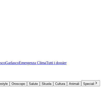
osco
Garlasco
Emergenza Clima
Tutti i dossier
estyle
Oroscopo
Salute
Skuola
Cultura
Animali
Speciali