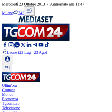
Mercoledì 23 Ottobre 2013
-
Aggiornato alle
11:47
Milano
24°
Leone
(23 Lug - 23 Ago)
Ultim'ora
Cronaca
Mondo
Economia
TgcomLab
Televisione