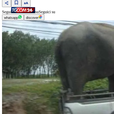
Segui
su
Seguici su
whatsapp
discover