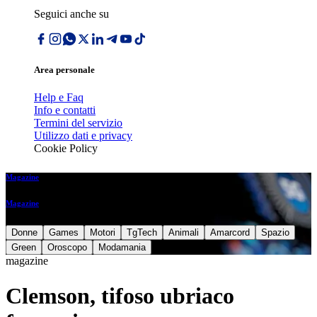
Seguici anche su
Area personale
Help e Faq
Info e contatti
Termini del servizio
Utilizzo dati e privacy
Cookie Policy
Magazine
Magazine
Donne
Games
Motori
TgTech
Animali
Amarcord
Spazio
Green
Oroscopo
Modamania
magazine
Clemson, tifoso ubriaco