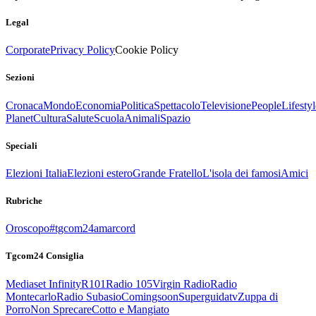
Legal
Corporate
Privacy Policy
Cookie Policy
Sezioni
Cronaca
Mondo
Economia
Politica
Spettacolo
Televisione
People
Lifestyl
Planet
Cultura
Salute
Scuola
Animali
Spazio
Speciali
Elezioni Italia
Elezioni estero
Grande Fratello
L'isola dei famosi
Amici
Rubriche
Oroscopo
#tgcom24amarcord
Tgcom24 Consiglia
Mediaset Infinity
R101
Radio 105
Virgin Radio
Radio
Montecarlo
Radio Subasio
Comingsoon
Superguidatv
Zuppa di
Porro
Non Sprecare
Cotto e Mangiato