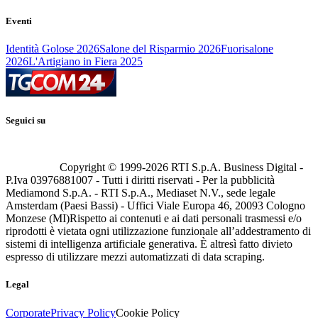
Eventi
Identità Golose 2026
Salone del Risparmio 2026
Fuorisalone
2026
L'Artigiano in Fiera 2025
Seguici su
Copyright © 1999-
2026
RTI S.p.A. Business Digital -
P.Iva 03976881007 - Tutti i diritti riservati - Per la pubblicità
Mediamond S.p.A. - RTI S.p.A., Mediaset N.V., sede legale
Amsterdam (Paesi Bassi) - Uffici Viale Europa 46, 20093 Cologno
Monzese (MI)
Rispetto ai contenuti e ai dati personali trasmessi e/o
riprodotti è vietata ogni utilizzazione funzionale all’addestramento di
sistemi di intelligenza artificiale generativa. È altresì fatto divieto
espresso di utilizzare mezzi automatizzati di data scraping.
Legal
Corporate
Privacy Policy
Cookie Policy