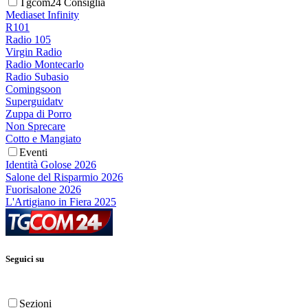
Tgcom24 Consiglia
Mediaset Infinity
R101
Radio 105
Virgin Radio
Radio Montecarlo
Radio Subasio
Comingsoon
Superguidatv
Zuppa di Porro
Non Sprecare
Cotto e Mangiato
Eventi
Identità Golose 2026
Salone del Risparmio 2026
Fuorisalone 2026
L'Artigiano in Fiera 2025
Seguici su
Sezioni