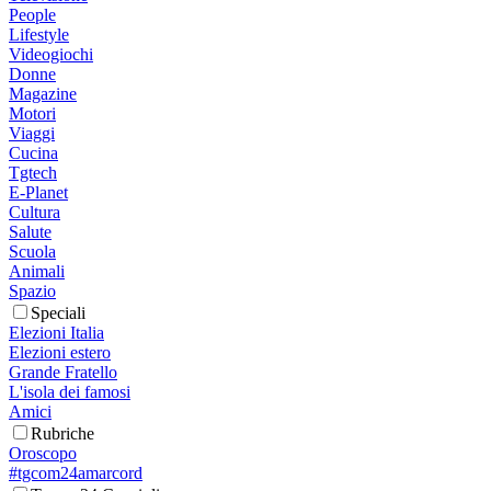
People
Lifestyle
Videogiochi
Donne
Magazine
Motori
Viaggi
Cucina
Tgtech
E-Planet
Cultura
Salute
Scuola
Animali
Spazio
Speciali
Elezioni Italia
Elezioni estero
Grande Fratello
L'isola dei famosi
Amici
Rubriche
Oroscopo
#tgcom24amarcord