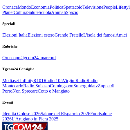
Cronaca
Mondo
Economia
Politica
Spettacolo
Televisione
People
Lifestyl
Planet
Cultura
Salute
Scuola
Animali
Spazio
Speciali
Elezioni Italia
Elezioni estero
Grande Fratello
L'isola dei famosi
Amici
Rubriche
Oroscopo
#tgcom24amarcord
Tgcom24 Consiglia
Mediaset Infinity
R101
Radio 105
Virgin Radio
Radio
Montecarlo
Radio Subasio
Comingsoon
Superguidatv
Zuppa di
Porro
Non Sprecare
Cotto e Mangiato
Eventi
Identità Golose 2026
Salone del Risparmio 2026
Fuorisalone
2026
L'Artigiano in Fiera 2025