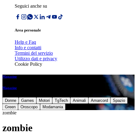
Seguici anche su
Area personale
Help e Faq
Info e contatti
Termini del servizio
Utilizzo dati e privacy
Cookie Policy
Magazine
Magazine
Donne
Games
Motori
TgTech
Animali
Amarcord
Spazio
Green
Oroscopo
Modamania
zombie
zombie