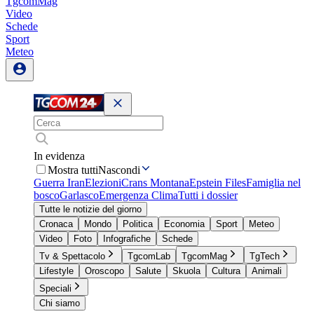
TgcomMag
Video
Schede
Sport
Meteo
In evidenza
Mostra tutti
Nascondi
Guerra Iran
Elezioni
Crans Montana
Epstein Files
Famiglia nel
bosco
Garlasco
Emergenza Clima
Tutti i dossier
Tutte le notizie del giorno
Cronaca
Mondo
Politica
Economia
Sport
Meteo
Video
Foto
Infografiche
Schede
Tv & Spettacolo
TgcomLab
TgcomMag
TgTech
Lifestyle
Oroscopo
Salute
Skuola
Cultura
Animali
Speciali
Chi siamo