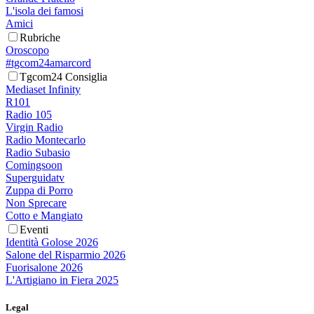
L'isola dei famosi
Amici
Rubriche
Oroscopo
#tgcom24amarcord
Tgcom24 Consiglia
Mediaset Infinity
R101
Radio 105
Virgin Radio
Radio Montecarlo
Radio Subasio
Comingsoon
Superguidatv
Zuppa di Porro
Non Sprecare
Cotto e Mangiato
Eventi
Identità Golose 2026
Salone del Risparmio 2026
Fuorisalone 2026
L'Artigiano in Fiera 2025
Legal