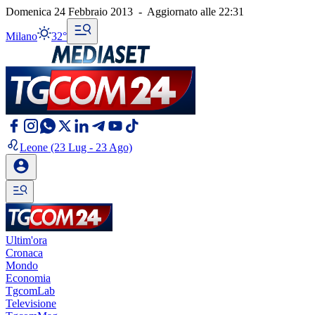
Domenica 24 Febbraio 2013
-
Aggiornato alle
22:31
Milano
32°
Leone
(23 Lug - 23 Ago)
Ultim'ora
Cronaca
Mondo
Economia
TgcomLab
Televisione