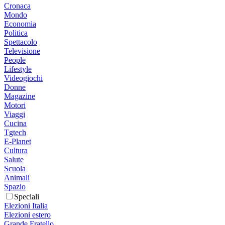
Cronaca
Mondo
Economia
Politica
Spettacolo
Televisione
People
Lifestyle
Videogiochi
Donne
Magazine
Motori
Viaggi
Cucina
Tgtech
E-Planet
Cultura
Salute
Scuola
Animali
Spazio
Speciali
Elezioni Italia
Elezioni estero
Grande Fratello