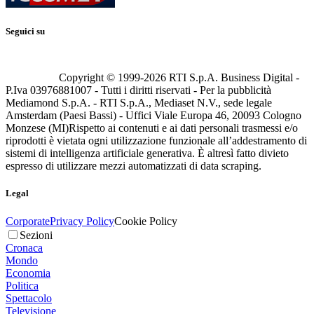
Seguici su
Copyright © 1999-
2026
RTI S.p.A. Business Digital -
P.Iva 03976881007 - Tutti i diritti riservati - Per la pubblicità
Mediamond S.p.A. - RTI S.p.A., Mediaset N.V., sede legale
Amsterdam (Paesi Bassi) - Uffici Viale Europa 46, 20093 Cologno
Monzese (MI)
Rispetto ai contenuti e ai dati personali trasmessi e/o
riprodotti è vietata ogni utilizzazione funzionale all’addestramento di
sistemi di intelligenza artificiale generativa. È altresì fatto divieto
espresso di utilizzare mezzi automatizzati di data scraping.
Legal
Corporate
Privacy Policy
Cookie Policy
Sezioni
Cronaca
Mondo
Economia
Politica
Spettacolo
Televisione