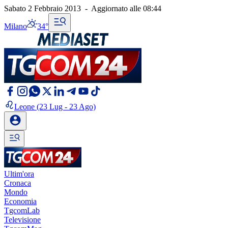
Sabato 2 Febbraio 2013
-
Aggiornato alle
08:44
Milano
34°
Leone
(23 Lug - 23 Ago)
Ultim'ora
Cronaca
Mondo
Economia
TgcomLab
Televisione