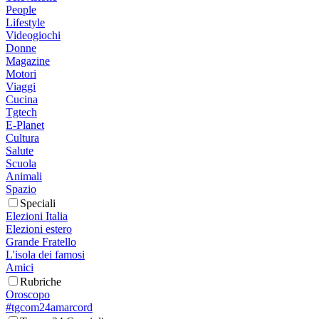
People
Lifestyle
Videogiochi
Donne
Magazine
Motori
Viaggi
Cucina
Tgtech
E-Planet
Cultura
Salute
Scuola
Animali
Spazio
Speciali
Elezioni Italia
Elezioni estero
Grande Fratello
L'isola dei famosi
Amici
Rubriche
Oroscopo
#tgcom24amarcord