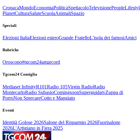
Cronaca
Mondo
Economia
Politica
Spettacolo
Televisione
People
Lifestyl
Planet
Cultura
Salute
Scuola
Animali
Spazio
Speciali
Elezioni Italia
Elezioni estero
Grande Fratello
L'isola dei famosi
Amici
Rubriche
Oroscopo
#tgcom24amarcord
Tgcom24 Consiglia
Mediaset Infinity
R101
Radio 105
Virgin Radio
Radio
Montecarlo
Radio Subasio
Comingsoon
Superguidatv
Zuppa di
Porro
Non Sprecare
Cotto e Mangiato
Eventi
Identità Golose 2026
Salone del Risparmio 2026
Fuorisalone
2026
L'Artigiano in Fiera 2025