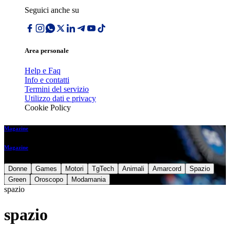
Seguici anche su
Area personale
Help e Faq
Info e contatti
Termini del servizio
Utilizzo dati e privacy
Cookie Policy
Magazine
Magazine
Donne
Games
Motori
TgTech
Animali
Amarcord
Spazio
Green
Oroscopo
Modamania
spazio
spazio