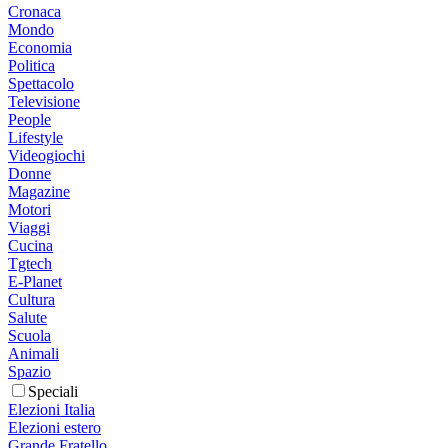
Cronaca
Mondo
Economia
Politica
Spettacolo
Televisione
People
Lifestyle
Videogiochi
Donne
Magazine
Motori
Viaggi
Cucina
Tgtech
E-Planet
Cultura
Salute
Scuola
Animali
Spazio
Speciali
Elezioni Italia
Elezioni estero
Grande Fratello