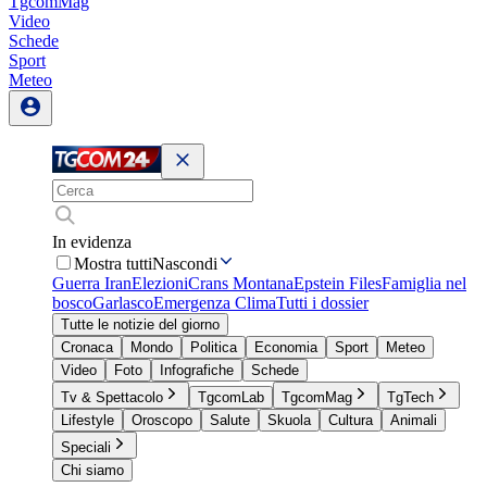
TgcomMag
Video
Schede
Sport
Meteo
In evidenza
Mostra tutti
Nascondi
Guerra Iran
Elezioni
Crans Montana
Epstein Files
Famiglia nel
bosco
Garlasco
Emergenza Clima
Tutti i dossier
Tutte le notizie del giorno
Cronaca
Mondo
Politica
Economia
Sport
Meteo
Video
Foto
Infografiche
Schede
Tv & Spettacolo
TgcomLab
TgcomMag
TgTech
Lifestyle
Oroscopo
Salute
Skuola
Cultura
Animali
Speciali
Chi siamo