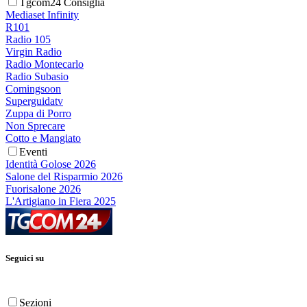
Tgcom24 Consiglia
Mediaset Infinity
R101
Radio 105
Virgin Radio
Radio Montecarlo
Radio Subasio
Comingsoon
Superguidatv
Zuppa di Porro
Non Sprecare
Cotto e Mangiato
Eventi
Identità Golose 2026
Salone del Risparmio 2026
Fuorisalone 2026
L'Artigiano in Fiera 2025
Seguici su
Sezioni