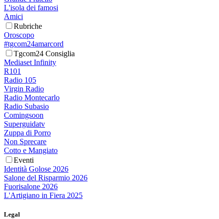
L'isola dei famosi
Amici
Rubriche
Oroscopo
#tgcom24amarcord
Tgcom24 Consiglia
Mediaset Infinity
R101
Radio 105
Virgin Radio
Radio Montecarlo
Radio Subasio
Comingsoon
Superguidatv
Zuppa di Porro
Non Sprecare
Cotto e Mangiato
Eventi
Identità Golose 2026
Salone del Risparmio 2026
Fuorisalone 2026
L'Artigiano in Fiera 2025
Legal