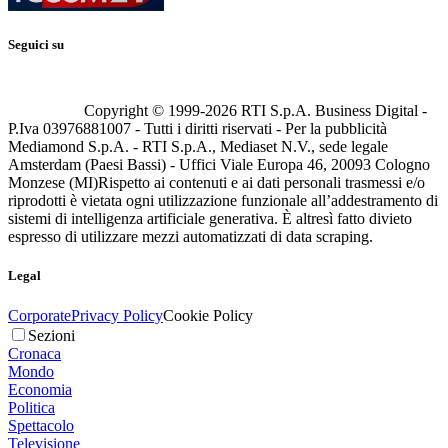
Seguici su
Copyright © 1999-
2026
RTI S.p.A. Business Digital -
P.Iva 03976881007 - Tutti i diritti riservati - Per la pubblicità
Mediamond S.p.A. - RTI S.p.A., Mediaset N.V., sede legale
Amsterdam (Paesi Bassi) - Uffici Viale Europa 46, 20093 Cologno
Monzese (MI)
Rispetto ai contenuti e ai dati personali trasmessi e/o
riprodotti è vietata ogni utilizzazione funzionale all’addestramento di
sistemi di intelligenza artificiale generativa. È altresì fatto divieto
espresso di utilizzare mezzi automatizzati di data scraping.
Legal
Corporate
Privacy Policy
Cookie Policy
Sezioni
Cronaca
Mondo
Economia
Politica
Spettacolo
Televisione