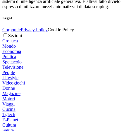
sistemi di intelligenza artificiale generativa. È altresì fatto divieto
espresso di utilizzare mezzi automatizzati di data scraping.
Legal
Corporate
Privacy Policy
Cookie Policy
Sezioni
Cronaca
Mondo
Economia
Politica
Spettacolo
Televisione
People
Lifestyle
Videogiochi
Donne
Magazine
Motori
Viaggi
Cucina
Tgtech
E-Planet
Cultura
Salute