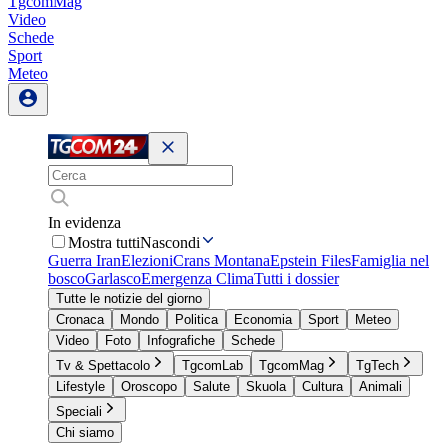
TgcomMag
Video
Schede
Sport
Meteo
In evidenza
Mostra tutti
Nascondi
Guerra Iran
Elezioni
Crans Montana
Epstein Files
Famiglia nel
bosco
Garlasco
Emergenza Clima
Tutti i dossier
Tutte le notizie del giorno
Cronaca
Mondo
Politica
Economia
Sport
Meteo
Video
Foto
Infografiche
Schede
Tv & Spettacolo
TgcomLab
TgcomMag
TgTech
Lifestyle
Oroscopo
Salute
Skuola
Cultura
Animali
Speciali
Chi siamo