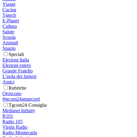
Viaggi
Cucina
Tgtech
E-Planet
Cultura
Salute
Scuola
Animali
Spazio
Speciali
Elezioni Italia
Elezioni estero
Grande Fratello
L'isola dei famosi
Amici
Rubriche
Oroscopo
#tgcom24amarcord
Tgcom24 Consiglia
Mediaset Infinity
R101
Radio 105
Virgin Radio
Radio Montecarlo