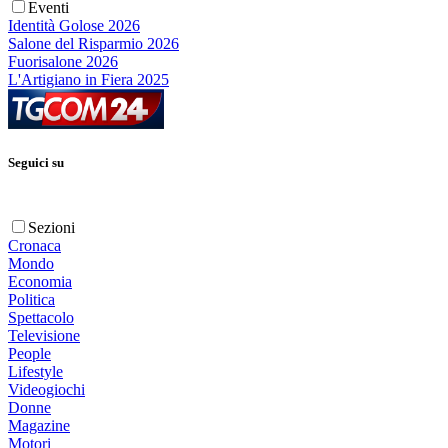
Eventi
Identità Golose 2026
Salone del Risparmio 2026
Fuorisalone 2026
L'Artigiano in Fiera 2025
Seguici su
Sezioni
Cronaca
Mondo
Economia
Politica
Spettacolo
Televisione
People
Lifestyle
Videogiochi
Donne
Magazine
Motori