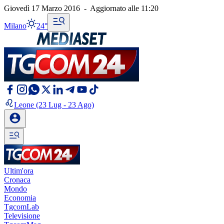
Giovedì 17 Marzo 2016
-
Aggiornato alle
11:20
Milano
24°
Leone
(23 Lug - 23 Ago)
Ultim'ora
Cronaca
Mondo
Economia
TgcomLab
Televisione