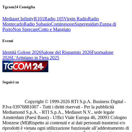
Tgcom24 Consiglia
Mediaset Infinity
R101
Radio 105
Virgin Radio
Radio
Montecarlo
Radio Subasio
Comingsoon
Superguidatv
Zuppa di
Porro
Non Sprecare
Cotto e Mangiato
Eventi
Identità Golose 2026
Salone del Risparmio 2026
Fuorisalone
2026
L'Artigiano in Fiera 2025
Seguici su
Copyright © 1999-
2026
RTI S.p.A. Business Digital -
P.Iva 03976881007 - Tutti i diritti riservati - Per la pubblicità
Mediamond S.p.A. - RTI S.p.A., Mediaset N.V., sede legale
Amsterdam (Paesi Bassi) - Uffici Viale Europa 46, 20093 Cologno
Monzese (MI)
Rispetto ai contenuti e ai dati personali trasmessi e/o
riprodotti è vietata ogni utilizzazione funzionale all’addestramento di