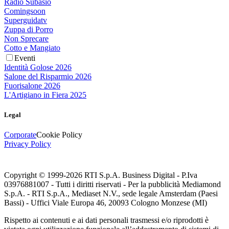
Radio Subasio
Comingsoon
Superguidatv
Zuppa di Porro
Non Sprecare
Cotto e Mangiato
Eventi
Identità Golose 2026
Salone del Risparmio 2026
Fuorisalone 2026
L'Artigiano in Fiera 2025
Legal
Corporate
Cookie Policy
Privacy Policy
Copyright © 1999-
2026
RTI S.p.A. Business Digital - P.Iva
03976881007 - Tutti i diritti riservati - Per la pubblicità Mediamond
S.p.A. - RTI S.p.A., Mediaset N.V., sede legale Amsterdam (Paesi
Bassi) - Uffici Viale Europa 46, 20093 Cologno Monzese (MI)
Rispetto ai contenuti e ai dati personali trasmessi e/o riprodotti è