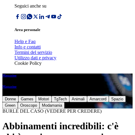
Seguici anche su
Area personale
Help e Faq
Info e contatti
Termini del servizio
Utilizzo dati e privacy
Cookie Policy
Magazine
Magazine
Donne
Games
Motori
TgTech
Animali
Amarcord
Spazio
Green
Oroscopo
Modamania
BURLE DEL CASO (VEDERE PER CREDERE)
Abbinamenti incredibili: c'è