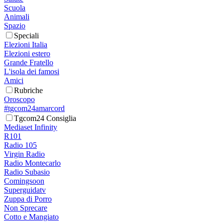
Scuola
Animali
Spazio
Speciali
Elezioni Italia
Elezioni estero
Grande Fratello
L'isola dei famosi
Amici
Rubriche
Oroscopo
#tgcom24amarcord
Tgcom24 Consiglia
Mediaset Infinity
R101
Radio 105
Virgin Radio
Radio Montecarlo
Radio Subasio
Comingsoon
Superguidatv
Zuppa di Porro
Non Sprecare
Cotto e Mangiato