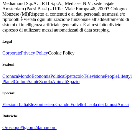
Mediamond S.p.A. - RTI S.p.A., Mediaset N.V., sede legale
Amsterdam (Paesi Bassi) - Uffici Viale Europa 46, 20093 Cologno
Monzese (MI)
Rispetto ai contenuti e ai dati personali trasmessi e/o
riprodotti è vietata ogni utilizzazione funzionale all’addestramento di
sistemi di intelligenza artificiale generativa. È altresì fatto divieto
espresso di utilizzare mezzi automatizzati di data scraping.
Legal
Corporate
Privacy Policy
Cookie Policy
Sezioni
Cronaca
Mondo
Economia
Politica
Spettacolo
Televisione
People
Lifestyl
Planet
Cultura
Salute
Scuola
Animali
Spazio
Speciali
Elezioni Italia
Elezioni estero
Grande Fratello
L'isola dei famosi
Amici
Rubriche
Oroscopo
#tgcom24amarcord