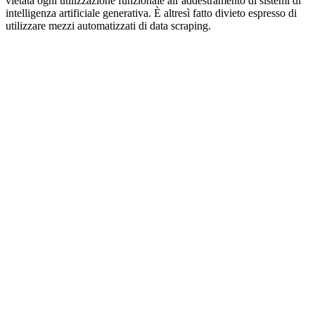
vietata ogni utilizzazione funzionale all’addestramento di sistemi di
intelligenza artificiale generativa. È altresì fatto divieto espresso di
utilizzare mezzi automatizzati di data scraping.