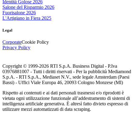
Identità Golose 2026
Salone del Risparmio 2026
Fuorisalone 2026
L'Artigiano in Fiera 2025
Legal
Corporate
Cookie Policy
Privacy Policy
Copyright © 1999-
2026
RTI S.p.A. Business Digital - P.Iva
03976881007 - Tutti i diritti riservati - Per la pubblicità Mediamond
S.p.A. - RTI S.p.A., Mediaset N.V., sede legale Amsterdam (Paesi
Bassi) - Uffici Viale Europa 46, 20093 Cologno Monzese (MI)
Rispetto ai contenuti e ai dati personali trasmessi e/o riprodotti è
vietata ogni utilizzazione funzionale all’addestramento di sistemi di
intelligenza artificiale generativa. È altresì fatto divieto espresso di
utilizzare mezzi automatizzati di data scraping.