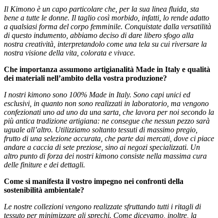
Il Kimono è un capo particolare che, per la sua linea fluida, sta
bene a tutte le donne. Il taglio così morbido, infatti, lo rende adatto
a qualsiasi forma del corpo femminile. Conquistate dalla versatilità
di questo indumento, abbiamo deciso di dare libero sfogo alla
nostra creatività, interpretandolo come una tela su cui riversare la
nostra visione della vita, colorata e vivace.
Che importanza assumono artigianalità Made in Italy e qualità
dei materiali nell’ambito della vostra produzione?
I nostri kimono sono 100% Made in Italy. Sono capi unici ed
esclusivi, in quanto non sono realizzati in laboratorio, ma vengono
confezionati uno ad uno da una sarta, che lavora per noi secondo la
più antica tradizione artigiana: ne consegue che nessun pezzo sarà
uguale all’altro. Utilizziamo soltanto tessuti di massimo pregio,
frutto di una selezione accurata, che parte dai mercati, dove ci piace
andare a caccia di sete preziose, sino ai negozi specializzati. Un
altro punto di forza dei nostri kimono consiste nella massima cura
delle finiture e dei dettagli.
Come si manifesta il vostro impegno nei confronti della
sostenibilità ambientale?
Le nostre collezioni vengono realizzate sfruttando tutti i ritagli di
tessuto per minimizzare gli sprechi. Come dicevamo, inoltre, la