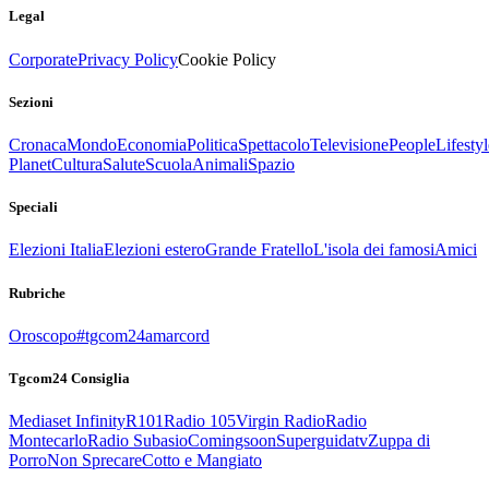
Legal
Corporate
Privacy Policy
Cookie Policy
Sezioni
Cronaca
Mondo
Economia
Politica
Spettacolo
Televisione
People
Lifestyl
Planet
Cultura
Salute
Scuola
Animali
Spazio
Speciali
Elezioni Italia
Elezioni estero
Grande Fratello
L'isola dei famosi
Amici
Rubriche
Oroscopo
#tgcom24amarcord
Tgcom24 Consiglia
Mediaset Infinity
R101
Radio 105
Virgin Radio
Radio
Montecarlo
Radio Subasio
Comingsoon
Superguidatv
Zuppa di
Porro
Non Sprecare
Cotto e Mangiato