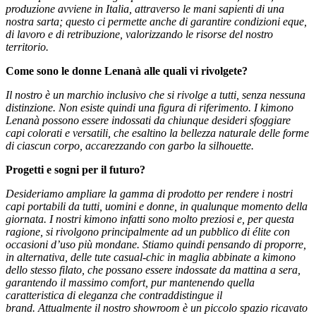
produzione avviene in Italia, attraverso le mani sapienti di una
nostra sarta; questo ci permette anche di garantire condizioni eque,
di lavoro e di retribuzione, valorizzando le risorse del nostro
territorio.
Come sono le donne Lenanà alle quali vi rivolgete?
Il nostro è un marchio inclusivo che si rivolge a tutti, senza nessuna
distinzione. Non esiste quindi una figura di riferimento. I kimono
Lenanà possono essere indossati da chiunque desideri sfoggiare
capi colorati e versatili, che esaltino la bellezza naturale delle forme
di ciascun corpo, accarezzando con garbo la silhouette.
Progetti e sogni per il futuro?
Desideriamo ampliare la gamma di prodotto per rendere i nostri
capi portabili da tutti, uomini e donne, in qualunque momento della
giornata. I nostri kimono infatti sono molto preziosi e, per questa
ragione, si rivolgono principalmente ad un pubblico di élite con
occasioni d’uso più mondane. Stiamo quindi pensando di proporre,
in alternativa, delle tute casual-chic in maglia abbinate a kimono
dello stesso filato, che possano essere indossate da mattina a sera,
garantendo il massimo comfort, pur mantenendo quella
caratteristica di eleganza che contraddistingue il
brand. Attualmente il nostro showroom è un piccolo spazio ricavato