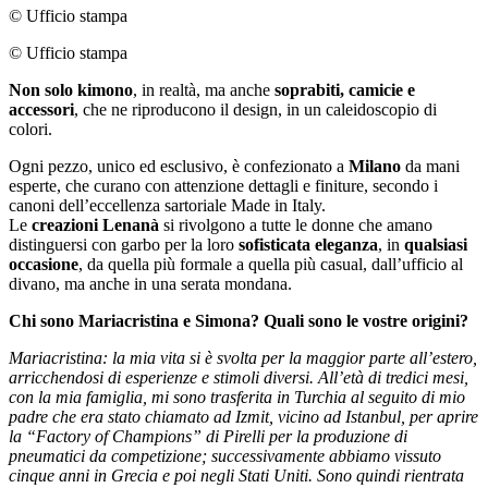
© Ufficio stampa
© Ufficio stampa
Non solo kimono
, in realtà, ma anche
soprabiti, camicie e
accessori
, che ne riproducono il design, in un caleidoscopio di
colori.
Ogni pezzo, unico ed esclusivo, è confezionato a
Milano
da mani
esperte, che curano con attenzione dettagli e finiture, secondo i
canoni dell’eccellenza sartoriale Made in Italy.
Le
creazioni Lenanà
si rivolgono a tutte le donne che amano
distinguersi con garbo per la loro
sofisticata eleganza
, in
qualsiasi
occasione
, da quella più formale a quella più casual, dall’ufficio al
divano, ma anche in una serata mondana.
Chi sono Mariacristina e Simona? Quali sono le vostre origini?
Mariacristina: la mia vita si è svolta per la maggior parte all’estero,
arricchendosi di esperienze e stimoli diversi. All’età di tredici mesi,
con la mia famiglia, mi sono trasferita in Turchia al seguito di mio
padre che era stato chiamato ad Izmit, vicino ad Istanbul, per aprire
la “Factory of Champions” di Pirelli per la produzione di
pneumatici da competizione; successivamente abbiamo vissuto
cinque anni in Grecia e poi negli Stati Uniti. Sono quindi rientrata