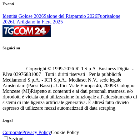
Eventi
Identità Golose 2026
Salone del Risparmio 2026
Fuorisalone
2026
L'Artigiano in Fiera 2025
Seguici su
Copyright © 1999-
2026
RTI S.p.A. Business Digital -
P.Iva 03976881007 - Tutti i diritti riservati - Per la pubblicità
Mediamond S.p.A. - RTI S.p.A., Mediaset N.V., sede legale
Amsterdam (Paesi Bassi) - Uffici Viale Europa 46, 20093 Cologno
Monzese (MI)
Rispetto ai contenuti e ai dati personali trasmessi e/o
riprodotti è vietata ogni utilizzazione funzionale all’addestramento di
sistemi di intelligenza artificiale generativa. È altresì fatto divieto
espresso di utilizzare mezzi automatizzati di data scraping.
Legal
Corporate
Privacy Policy
Cookie Policy
Sezioni