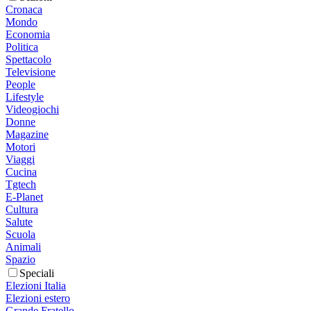
Cronaca
Mondo
Economia
Politica
Spettacolo
Televisione
People
Lifestyle
Videogiochi
Donne
Magazine
Motori
Viaggi
Cucina
Tgtech
E-Planet
Cultura
Salute
Scuola
Animali
Spazio
Speciali
Elezioni Italia
Elezioni estero
Grande Fratello