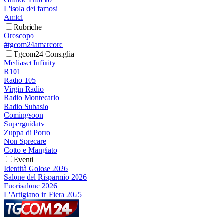
L'isola dei famosi
Amici
Rubriche
Oroscopo
#tgcom24amarcord
Tgcom24 Consiglia
Mediaset Infinity
R101
Radio 105
Virgin Radio
Radio Montecarlo
Radio Subasio
Comingsoon
Superguidatv
Zuppa di Porro
Non Sprecare
Cotto e Mangiato
Eventi
Identità Golose 2026
Salone del Risparmio 2026
Fuorisalone 2026
L'Artigiano in Fiera 2025