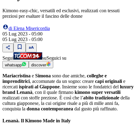
Kimono easy-chic, versatili ed esclusivi, realizzati con tessuti
preziosi per esaltare il fascino delle donne
di
Elena Misericordia
05 Lug 2023 - 05:00
05 Lug 2023 - 05:00
Segui
su
Seguici su
whatsapp
discover
Mariacristina
e
Simona
sono due amiche,
colleghe e
imprenditrici
, accomunate da un sogno: creare
capi originali
e
ricercati
ispirati al Giappone
. Insieme sono le fondatrici del
luxury
brand Lenanà
, con il quale firmano
kimono super versatili
realizzati con stoffe preziose. È così che l’
abito tradizionale
della
cultura giapponese, la cui origine risale a più di mille anni fa,
conquista la
donna contemporanea
dal gusto più raffinato.
Lenanà. Il Kimono Made in Italy