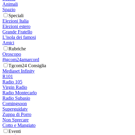
Animali
Spazio
Speciali
Elezioni Italia
Elezioni estero
Grande Fratello
L'isola dei famosi
Amici
Rubriche
Oroscopo
#tgcom24amarcord
Tgcom24 Consiglia
Mediaset Infinity
R101
Radio 105
Virgin Radio
Radio Montecarlo
Radio Subasio
Comingsoon
Superguidatv
Zuppa di Porro
Non Sprecare
Cotto e Mangiato
Eventi