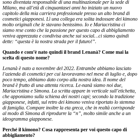
sono diventata responsabile di una multinazionale per la sede di
Milano, ma all’età di cinquantasei anni ho iniziato un nuovo
capitolo della mia carriera professionale presso un alto brand di
cosmetici giapponesi. Lì una collega era solita indossare dei kimono
molto originali che le stavano benissimo. Io e Mariacristina ci
siamo rese conto che la passione per questo capo di abbigliamento
veniva apprezzata e condivisa anche sui social…ci siamo quindi
dette: “questa è la nostra strada per il futuro!”.
Quando e com’è nato quindi il brand Lenanà? Come mai la
scelta di questo nome?
Lenanà è nato a novembre del 2022. Entrambe abbiamo lasciato
l’azienda di cosmetici per cui lavoravamo nel mese di luglio e, dopo
poco tempo, abbiamo dato corpo alla nostra idea. Il nome del
brand è frutto di una attenta ricerca. Le-nanà siamo noi due,
Mariacristina e Simona. La scritta appare in verticale sull’etichetta,
che apponiamo sulla schiena dei nostri capi; secondo la tradizione
giapponese, infatti, sul retro dei kimono veniva riportato lo stemma
di famiglia. Compare inoltre la eta greca, che in realtà corrisponde
al modo di Simona di riprodurre la “n”, molto simile anche a un
ideogramma giapponese.
Perché il kimono? Cosa rappresenta per voi questo capo di
abbigliamento?