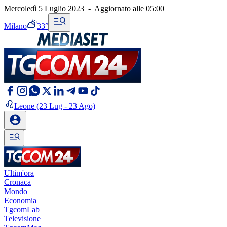
Mercoledì 5 Luglio 2023
-
Aggiornato alle
05:00
Milano
33°
Leone
(23 Lug - 23 Ago)
Ultim'ora
Cronaca
Mondo
Economia
TgcomLab
Televisione