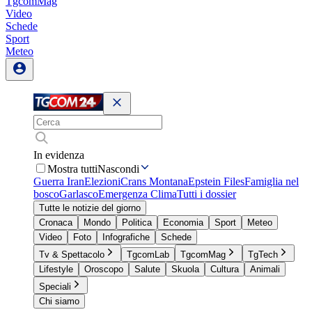
TgcomMag
Video
Schede
Sport
Meteo
In evidenza
Mostra tutti
Nascondi
Guerra Iran
Elezioni
Crans Montana
Epstein Files
Famiglia nel
bosco
Garlasco
Emergenza Clima
Tutti i dossier
Tutte le notizie del giorno
Cronaca
Mondo
Politica
Economia
Sport
Meteo
Video
Foto
Infografiche
Schede
Tv & Spettacolo
TgcomLab
TgcomMag
TgTech
Lifestyle
Oroscopo
Salute
Skuola
Cultura
Animali
Speciali
Chi siamo