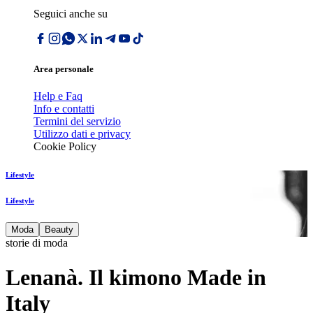
Seguici anche su
Area personale
Help e Faq
Info e contatti
Termini del servizio
Utilizzo dati e privacy
Cookie Policy
Lifestyle
Lifestyle
Moda
Beauty
storie di moda
Lenanà. Il kimono Made in
Italy