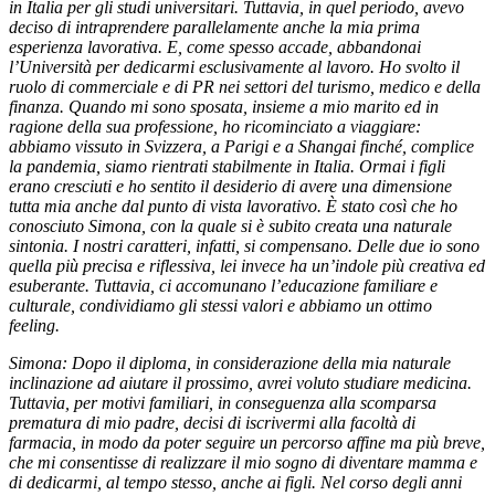
in Italia per gli studi universitari. Tuttavia, in quel periodo, avevo
deciso di intraprendere parallelamente anche la mia prima
esperienza lavorativa. E, come spesso accade, abbandonai
l’Università per dedicarmi esclusivamente al lavoro. Ho svolto il
ruolo di commerciale e di PR nei settori del turismo, medico e della
finanza. Quando mi sono sposata, insieme a mio marito ed in
ragione della sua professione, ho ricominciato a viaggiare:
abbiamo vissuto in Svizzera, a Parigi e a Shangai finché, complice
la pandemia, siamo rientrati stabilmente in Italia. Ormai i figli
erano cresciuti e ho sentito il desiderio di avere una dimensione
tutta mia anche dal punto di vista lavorativo. È stato così che ho
conosciuto Simona, con la quale si è subito creata una naturale
sintonia. I nostri caratteri, infatti, si compensano. Delle due io sono
quella più precisa e riflessiva, lei invece ha un’indole più creativa ed
esuberante. Tuttavia, ci accomunano l’educazione familiare e
culturale, condividiamo gli stessi valori e abbiamo un ottimo
feeling.
Simona: Dopo il diploma, in considerazione della mia naturale
inclinazione ad aiutare il prossimo, avrei voluto studiare medicina.
Tuttavia, per motivi familiari, in conseguenza alla scomparsa
prematura di mio padre, decisi di iscrivermi alla facoltà di
farmacia, in modo da poter seguire un percorso affine ma più breve,
che mi consentisse di realizzare il mio sogno di diventare mamma e
di dedicarmi, al tempo stesso, anche ai figli. Nel corso degli anni