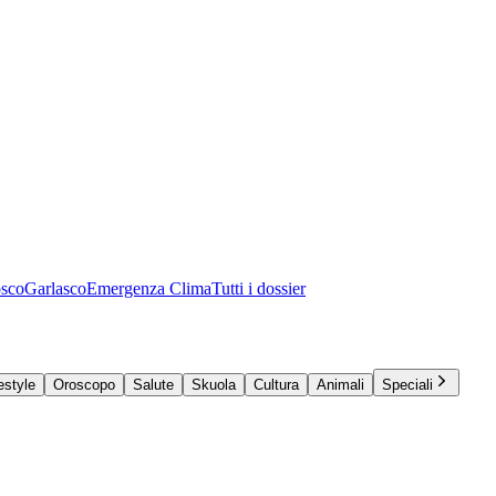
osco
Garlasco
Emergenza Clima
Tutti i dossier
estyle
Oroscopo
Salute
Skuola
Cultura
Animali
Speciali