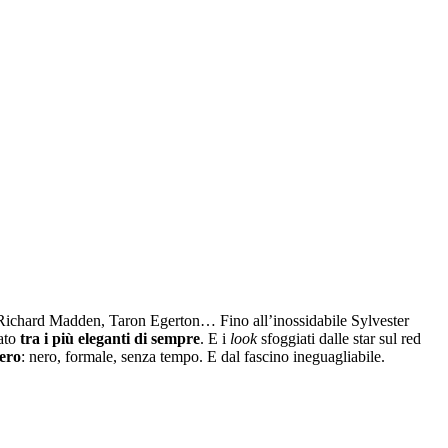
, Richard Madden, Taron Egerton… Fino all’inossidabile Sylvester
tato
tra i più eleganti di sempre
. E i
look
sfoggiati dalle star sul red
tero
: nero, formale, senza tempo. E dal fascino ineguagliabile.