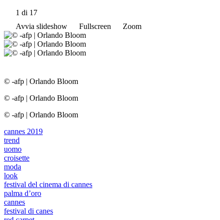
1
di 17
Avvia slideshow
Fullscreen
Zoom
© -afp
|
Orlando Bloom
© -afp
|
Orlando Bloom
© -afp
|
Orlando Bloom
cannes 2019
trend
uomo
croisette
moda
look
festival del cinema di cannes
palma d’oro
cannes
festival di canes
red carpet