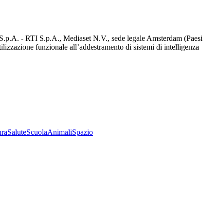
d S.p.A. - RTI S.p.A., Mediaset N.V., sede legale Amsterdam (Paesi
utilizzazione funzionale all’addestramento di sistemi di intelligenza
ura
Salute
Scuola
Animali
Spazio