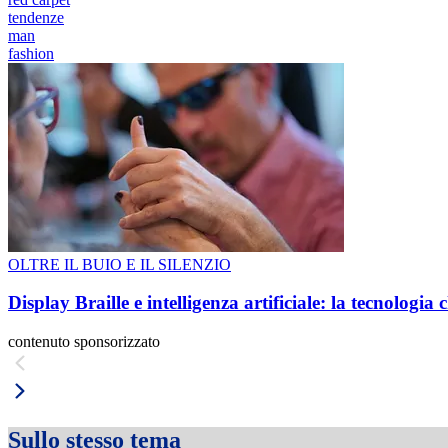
tendenze
man
fashion
OLTRE IL BUIO E IL SILENZIO
Display Braille e intelligenza artificiale: la tecnologi
contenuto sponsorizzato
Sullo stesso tema