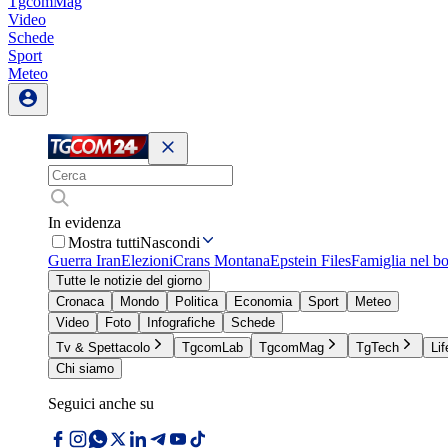
TgcomMag
Video
Schede
Sport
Meteo
In evidenza
Mostra tutti
Nascondi
Guerra Iran
Elezioni
Crans Montana
Epstein Files
Famiglia nel b
Tutte le notizie del giorno
Cronaca
Mondo
Politica
Economia
Sport
Meteo
Video
Foto
Infografiche
Schede
Tv & Spettacolo
TgcomLab
TgcomMag
TgTech
Lif
Chi siamo
Seguici anche su