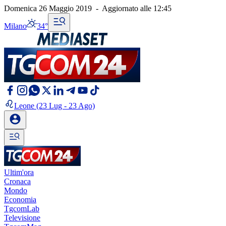
Domenica 26 Maggio 2019
-
Aggiornato alle
12:45
Milano
34°
Leone
(23 Lug - 23 Ago)
Ultim'ora
Cronaca
Mondo
Economia
TgcomLab
Televisione