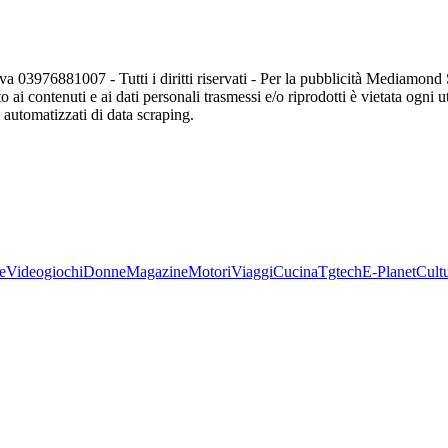
va 03976881007 - Tutti i diritti riservati - Per la pubblicità Mediamon
o ai contenuti e ai dati personali trasmessi e/o riprodotti è vietata ogni 
zi automatizzati di data scraping.
e
Videogiochi
Donne
Magazine
Motori
Viaggi
Cucina
Tgtech
E-Planet
Cult