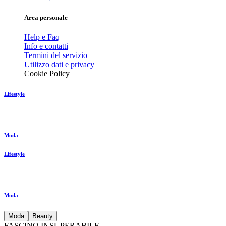
Area personale
Help e Faq
Info e contatti
Termini del servizio
Utilizzo dati e privacy
Cookie Policy
Lifestyle
Moda
Lifestyle
Moda
Moda
Beauty
FASCINO INSUPERABILE