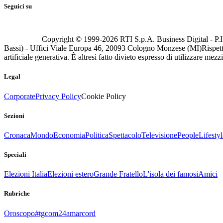
Seguici su
Copyright © 1999-
2026
RTI S.p.A. Business Digital - P.I
Bassi) - Uffici Viale Europa 46, 20093 Cologno Monzese (MI)
Rispett
artificiale generativa. È altresì fatto divieto espresso di utilizzare mez
Legal
Corporate
Privacy Policy
Cookie Policy
Sezioni
Cronaca
Mondo
Economia
Politica
Spettacolo
Televisione
People
Lifestyl
Speciali
Elezioni Italia
Elezioni estero
Grande Fratello
L'isola dei famosi
Amici
Rubriche
Oroscopo
#tgcom24amarcord