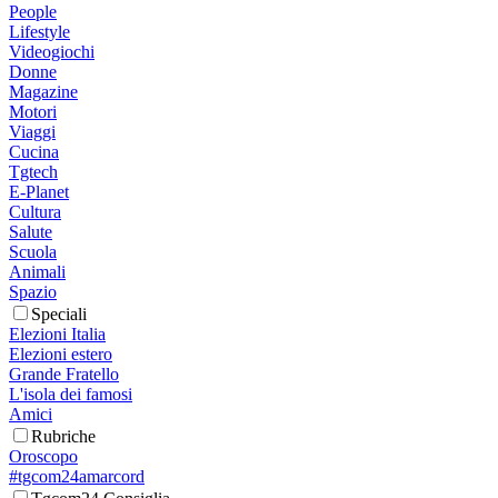
People
Lifestyle
Videogiochi
Donne
Magazine
Motori
Viaggi
Cucina
Tgtech
E-Planet
Cultura
Salute
Scuola
Animali
Spazio
Speciali
Elezioni Italia
Elezioni estero
Grande Fratello
L'isola dei famosi
Amici
Rubriche
Oroscopo
#tgcom24amarcord