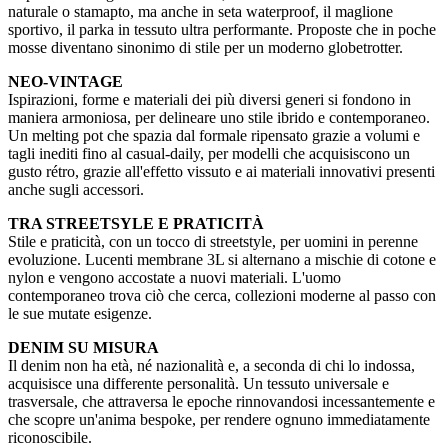
naturale o stamapto, ma anche in seta waterproof, il maglione
sportivo, il parka in tessuto ultra performante. Proposte che in poche
mosse diventano sinonimo di stile per un moderno globetrotter.
NEO-VINTAGE
Ispirazioni, forme e materiali dei più diversi generi si fondono in
maniera armoniosa, per delineare uno stile ibrido e contemporaneo.
Un melting pot che spazia dal formale ripensato grazie a volumi e
tagli inediti fino al casual-daily, per modelli che acquisiscono un
gusto rétro, grazie all'effetto vissuto e ai materiali innovativi presenti
anche sugli accessori.
TRA STREETSYLE E PRATICITÀ
Stile e praticità, con un tocco di streetstyle, per uomini in perenne
evoluzione. Lucenti membrane 3L si alternano a mischie di cotone e
nylon e vengono accostate a nuovi materiali. L'uomo
contemporaneo trova ciò che cerca, collezioni moderne al passo con
le sue mutate esigenze.
DENIM SU MISURA
Il denim non ha età, né nazionalità e, a seconda di chi lo indossa,
acquisisce una differente personalità. Un tessuto universale e
trasversale, che attraversa le epoche rinnovandosi incessantemente e
che scopre un'anima bespoke, per rendere ognuno immediatamente
riconoscibile.