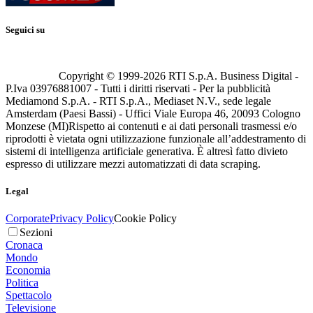
Seguici su
Copyright © 1999-
2026
RTI S.p.A. Business Digital -
P.Iva 03976881007 - Tutti i diritti riservati - Per la pubblicità
Mediamond S.p.A. - RTI S.p.A., Mediaset N.V., sede legale
Amsterdam (Paesi Bassi) - Uffici Viale Europa 46, 20093 Cologno
Monzese (MI)
Rispetto ai contenuti e ai dati personali trasmessi e/o
riprodotti è vietata ogni utilizzazione funzionale all’addestramento di
sistemi di intelligenza artificiale generativa. È altresì fatto divieto
espresso di utilizzare mezzi automatizzati di data scraping.
Legal
Corporate
Privacy Policy
Cookie Policy
Sezioni
Cronaca
Mondo
Economia
Politica
Spettacolo
Televisione