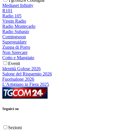
Tgcom24 Consiglia
Mediaset Infinity
R101
Radio 105
Virgin Radio
Radio Montecarlo
Radio Subasio
Comingsoon
Superguidatv
Zuppa di Porro
Non Sprecare
Cotto e Mangiato
Eventi
Identità Golose 2026
Salone del Risparmio 2026
Fuorisalone 2026
L'Artigiano in Fiera 2025
Seguici su
Sezioni