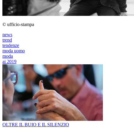
© ufficio-stampa
news
trend
tendenze
moda uomo
moda
ai 2019
OLTRE IL BUIO E IL SILENZIO