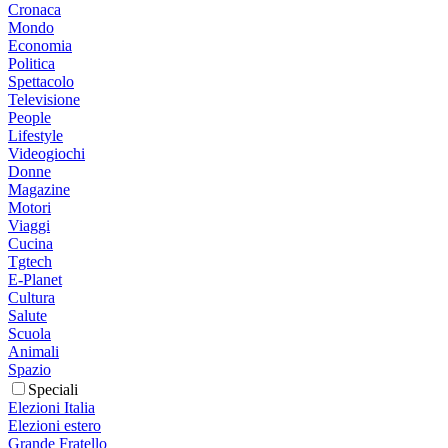
Cronaca
Mondo
Economia
Politica
Spettacolo
Televisione
People
Lifestyle
Videogiochi
Donne
Magazine
Motori
Viaggi
Cucina
Tgtech
E-Planet
Cultura
Salute
Scuola
Animali
Spazio
Speciali
Elezioni Italia
Elezioni estero
Grande Fratello