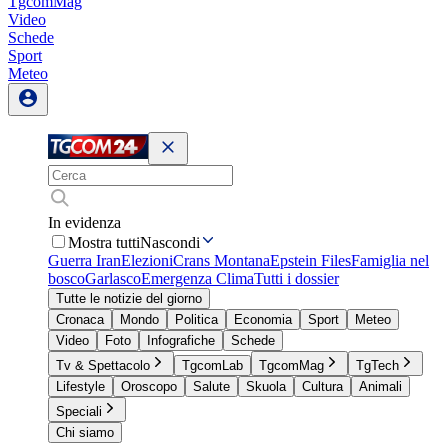
TgcomMag
Video
Schede
Sport
Meteo
In evidenza
Mostra tutti
Nascondi
Guerra Iran
Elezioni
Crans Montana
Epstein Files
Famiglia nel
bosco
Garlasco
Emergenza Clima
Tutti i dossier
Tutte le notizie del giorno
Cronaca
Mondo
Politica
Economia
Sport
Meteo
Video
Foto
Infografiche
Schede
Tv & Spettacolo
TgcomLab
TgcomMag
TgTech
Lifestyle
Oroscopo
Salute
Skuola
Cultura
Animali
Speciali
Chi siamo