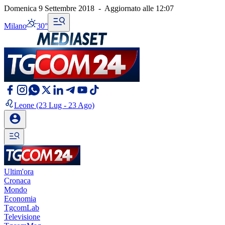
Domenica 9 Settembre 2018
-
Aggiornato alle
12:07
Milano
30°
Leone
(23 Lug - 23 Ago)
Ultim'ora
Cronaca
Mondo
Economia
TgcomLab
Televisione