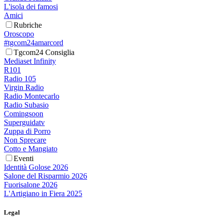
L'isola dei famosi
Amici
Rubriche
Oroscopo
#tgcom24amarcord
Tgcom24 Consiglia
Mediaset Infinity
R101
Radio 105
Virgin Radio
Radio Montecarlo
Radio Subasio
Comingsoon
Superguidatv
Zuppa di Porro
Non Sprecare
Cotto e Mangiato
Eventi
Identità Golose 2026
Salone del Risparmio 2026
Fuorisalone 2026
L'Artigiano in Fiera 2025
Legal