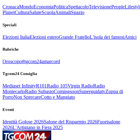
Cronaca
Mondo
Economia
Politica
Spettacolo
Televisione
People
Lifestyl
Planet
Cultura
Salute
Scuola
Animali
Spazio
Speciali
Elezioni Italia
Elezioni estero
Grande Fratello
L'isola dei famosi
Amici
Rubriche
Oroscopo
#tgcom24amarcord
Tgcom24 Consiglia
Mediaset Infinity
R101
Radio 105
Virgin Radio
Radio
Montecarlo
Radio Subasio
Comingsoon
Superguidatv
Zuppa di
Porro
Non Sprecare
Cotto e Mangiato
Eventi
Identità Golose 2026
Salone del Risparmio 2026
Fuorisalone
2026
L'Artigiano in Fiera 2025