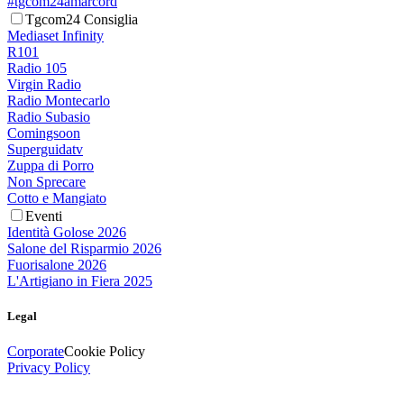
#tgcom24amarcord
Tgcom24 Consiglia
Mediaset Infinity
R101
Radio 105
Virgin Radio
Radio Montecarlo
Radio Subasio
Comingsoon
Superguidatv
Zuppa di Porro
Non Sprecare
Cotto e Mangiato
Eventi
Identità Golose 2026
Salone del Risparmio 2026
Fuorisalone 2026
L'Artigiano in Fiera 2025
Legal
Corporate
Cookie Policy
Privacy Policy