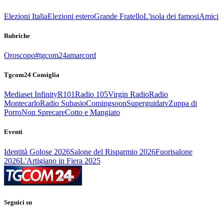
Elezioni Italia
Elezioni estero
Grande Fratello
L'isola dei famosi
Amici
Rubriche
Oroscopo
#tgcom24amarcord
Tgcom24 Consiglia
Mediaset Infinity
R101
Radio 105
Virgin Radio
Radio
Montecarlo
Radio Subasio
Comingsoon
Superguidatv
Zuppa di
Porro
Non Sprecare
Cotto e Mangiato
Eventi
Identità Golose 2026
Salone del Risparmio 2026
Fuorisalone
2026
L'Artigiano in Fiera 2025
Seguici su