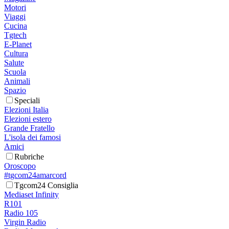
Motori
Viaggi
Cucina
Tgtech
E-Planet
Cultura
Salute
Scuola
Animali
Spazio
Speciali
Elezioni Italia
Elezioni estero
Grande Fratello
L'isola dei famosi
Amici
Rubriche
Oroscopo
#tgcom24amarcord
Tgcom24 Consiglia
Mediaset Infinity
R101
Radio 105
Virgin Radio