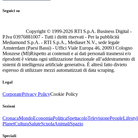
Seguici su
Copyright © 1999-
2026
RTI S.p.A. Business Digital -
P.Iva 03976881007 - Tutti i diritti riservati - Per la pubblicità
Mediamond S.p.A. - RTI S.p.A., Mediaset N.V., sede legale
Amsterdam (Paesi Bassi) - Uffici Viale Europa 46, 20093 Cologno
Monzese (MI)
Rispetto ai contenuti e ai dati personali trasmessi e/o
riprodotti è vietata ogni utilizzazione funzionale all’addestramento di
sistemi di intelligenza artificiale generativa. È altresì fatto divieto
espresso di utilizzare mezzi automatizzati di data scraping.
Legal
Corporate
Privacy Policy
Cookie Policy
Sezioni
Cronaca
Mondo
Economia
Politica
Spettacolo
Televisione
People
Lifestyl
Planet
Cultura
Salute
Scuola
Animali
Spazio
Speciali