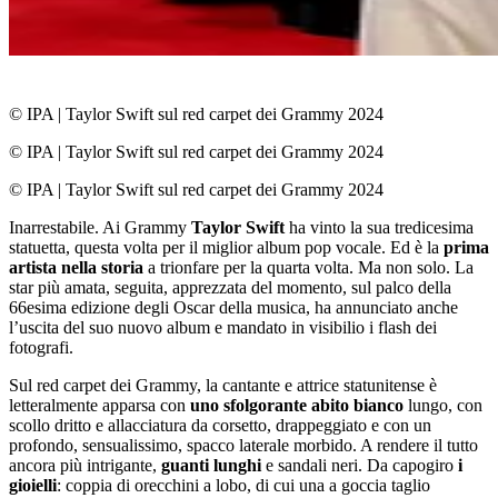
© IPA
|
Taylor Swift sul red carpet dei Grammy 2024
© IPA
|
Taylor Swift sul red carpet dei Grammy 2024
© IPA
|
Taylor Swift sul red carpet dei Grammy 2024
Inarrestabile. Ai Grammy
Taylor Swift
ha vinto la sua tredicesima
statuetta, questa volta per il miglior album pop vocale. Ed è la
prima
artista nella storia
a trionfare per la quarta volta. Ma non solo. La
star più amata, seguita, apprezzata del momento, sul palco della
66esima edizione degli Oscar della musica, ha annunciato anche
l’uscita del suo nuovo album e mandato in visibilio i flash dei
fotografi.
Sul red carpet dei Grammy, la cantante e attrice statunitense è
letteralmente apparsa con
uno sfolgorante abito bianco
lungo, con
scollo dritto e allacciatura da corsetto, drappeggiato e con un
profondo, sensualissimo, spacco laterale morbido. A rendere il tutto
ancora più intrigante,
guanti lunghi
e sandali neri. Da capogiro
i
gioielli
: coppia di orecchini a lobo, di cui una a goccia taglio