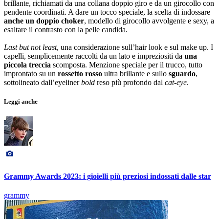
brillante, richiamati da una collana doppio giro e da un girocollo con
pendente coordinati. A dare un tocco speciale, la scelta di indossare
anche un doppio choker
, modello di girocollo avvolgente e sexy, a
esaltare il contrasto con la pelle candida.
Last but not least
, una considerazione sull’hair look e sul make up. I
capelli, semplicemente raccolti da un lato e impreziositi da
una
piccola treccia
scomposta. Menzione speciale per il trucco, tutto
improntato su un
rossetto rosso
ultra brillante e sullo
sguardo
,
sottolineato dall’eyeliner
bold
reso più profondo dal
cat-eye
.
Leggi anche
Grammy Awards 2023: i gioielli più preziosi indossati dalle star
grammy