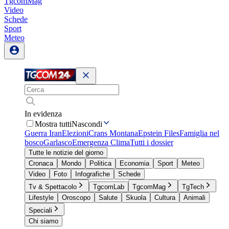
TgcomMag
Video
Schede
Sport
Meteo
In evidenza
Mostra tutti
Nascondi
Guerra Iran
Elezioni
Crans Montana
Epstein Files
Famiglia nel
bosco
Garlasco
Emergenza Clima
Tutti i dossier
Tutte le notizie del giorno
Cronaca
Mondo
Politica
Economia
Sport
Meteo
Video
Foto
Infografiche
Schede
Tv & Spettacolo
TgcomLab
TgcomMag
TgTech
Lifestyle
Oroscopo
Salute
Skuola
Cultura
Animali
Speciali
Chi siamo