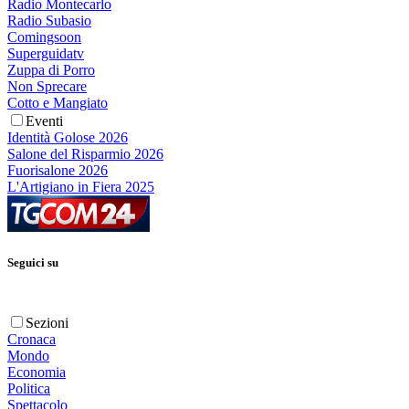
Radio Montecarlo
Radio Subasio
Comingsoon
Superguidatv
Zuppa di Porro
Non Sprecare
Cotto e Mangiato
Eventi
Identità Golose 2026
Salone del Risparmio 2026
Fuorisalone 2026
L'Artigiano in Fiera 2025
Seguici su
Sezioni
Cronaca
Mondo
Economia
Politica
Spettacolo