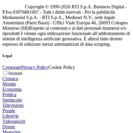
Copyright © 1999-
2026
RTI S.p.A. Business Digital -
P.Iva 03976881007 - Tutti i diritti riservati - Per la pubblicità
Mediamond S.p.A. - RTI S.p.A., Mediaset N.V., sede legale
Amsterdam (Paesi Bassi) - Uffici Viale Europa 46, 20093 Cologno
Monzese (MI)
Rispetto ai contenuti e ai dati personali trasmessi e/o
riprodotti è vietata ogni utilizzazione funzionale all’addestramento di
sistemi di intelligenza artificiale generativa. È altresì fatto divieto
espresso di utilizzare mezzi automatizzati di data scraping.
Legal
Corporate
Privacy Policy
Cookie Policy
Sezioni
Cronaca
Mondo
Economia
Politica
Spettacolo
Televisione
People
Lifestyle
Videogiochi
Donne
Magazine