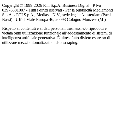
Copyright © 1999-
2026
RTI S.p.A. Business Digital - P.Iva
03976881007 - Tutti i diritti riservati - Per la pubblicità Mediamond
S.p.A. - RTI S.p.A., Mediaset N.V., sede legale Amsterdam (Paesi
Bassi) - Uffici Viale Europa 46, 20093 Cologno Monzese (MI)
Rispetto ai contenuti e ai dati personali trasmessi e/o riprodotti è
vietata ogni utilizzazione funzionale all’addestramento di sistemi di
intelligenza artificiale generativa. È altresì fatto divieto espresso di
utilizzare mezzi automatizzati di data scraping.