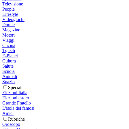
Televisione
People
Lifestyle
Videogiochi
Donne
Magazine
Motori
Viaggi
Cucina
Tgtech
E-Planet
Cultura
Salute
Scuola
Animali
Spazio
Speciali
Elezioni Italia
Elezioni estero
Grande Fratello
L'isola dei famosi
Amici
Rubriche
Oroscopo