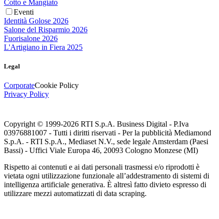
Cotto e Mangiato
Eventi
Identità Golose 2026
Salone del Risparmio 2026
Fuorisalone 2026
L'Artigiano in Fiera 2025
Legal
Corporate
Cookie Policy
Privacy Policy
Copyright © 1999-
2026
RTI S.p.A. Business Digital - P.Iva
03976881007 - Tutti i diritti riservati - Per la pubblicità Mediamond
S.p.A. - RTI S.p.A., Mediaset N.V., sede legale Amsterdam (Paesi
Bassi) - Uffici Viale Europa 46, 20093 Cologno Monzese (MI)
Rispetto ai contenuti e ai dati personali trasmessi e/o riprodotti è
vietata ogni utilizzazione funzionale all’addestramento di sistemi di
intelligenza artificiale generativa. È altresì fatto divieto espresso di
utilizzare mezzi automatizzati di data scraping.