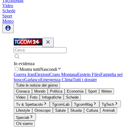
TgcomMag
Video
Schede
Sport
Meteo
In evidenza
Mostra tutti
Nascondi
Guerra Iran
Elezioni
Crans Montana
Epstein Files
Famiglia nel
bosco
Garlasco
Emergenza Clima
Tutti i dossier
Tutte le notizie del giorno
Cronaca
Mondo
Politica
Economia
Sport
Meteo
Video
Foto
Infografiche
Schede
Tv & Spettacolo
TgcomLab
TgcomMag
TgTech
Lifestyle
Oroscopo
Salute
Skuola
Cultura
Animali
Speciali
Chi siamo