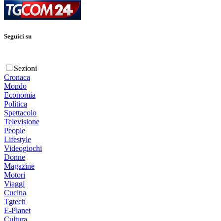
Seguici su
Sezioni
Cronaca
Mondo
Economia
Politica
Spettacolo
Televisione
People
Lifestyle
Videogiochi
Donne
Magazine
Motori
Viaggi
Cucina
Tgtech
E-Planet
Cultura