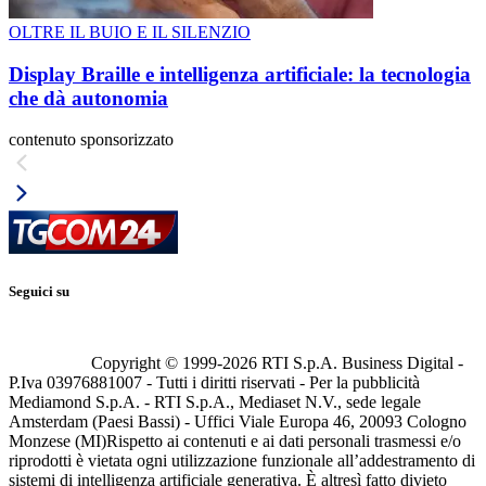
OLTRE IL BUIO E IL SILENZIO
Display Braille e intelligenza artificiale: la tecnologia
che dà autonomia
contenuto sponsorizzato
Seguici su
Copyright © 1999-
2026
RTI S.p.A. Business Digital -
P.Iva 03976881007 - Tutti i diritti riservati - Per la pubblicità
Mediamond S.p.A. - RTI S.p.A., Mediaset N.V., sede legale
Amsterdam (Paesi Bassi) - Uffici Viale Europa 46, 20093 Cologno
Monzese (MI)
Rispetto ai contenuti e ai dati personali trasmessi e/o
riprodotti è vietata ogni utilizzazione funzionale all’addestramento di
sistemi di intelligenza artificiale generativa. È altresì fatto divieto