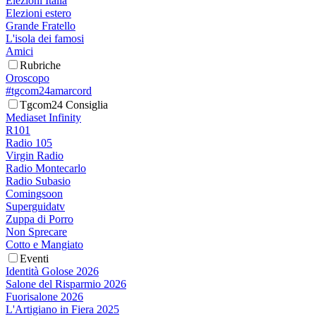
Elezioni Italia
Elezioni estero
Grande Fratello
L'isola dei famosi
Amici
Rubriche
Oroscopo
#tgcom24amarcord
Tgcom24 Consiglia
Mediaset Infinity
R101
Radio 105
Virgin Radio
Radio Montecarlo
Radio Subasio
Comingsoon
Superguidatv
Zuppa di Porro
Non Sprecare
Cotto e Mangiato
Eventi
Identità Golose 2026
Salone del Risparmio 2026
Fuorisalone 2026
L'Artigiano in Fiera 2025