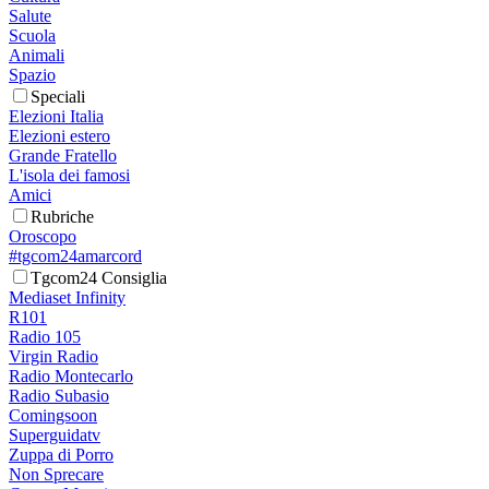
Salute
Scuola
Animali
Spazio
Speciali
Elezioni Italia
Elezioni estero
Grande Fratello
L'isola dei famosi
Amici
Rubriche
Oroscopo
#tgcom24amarcord
Tgcom24 Consiglia
Mediaset Infinity
R101
Radio 105
Virgin Radio
Radio Montecarlo
Radio Subasio
Comingsoon
Superguidatv
Zuppa di Porro
Non Sprecare