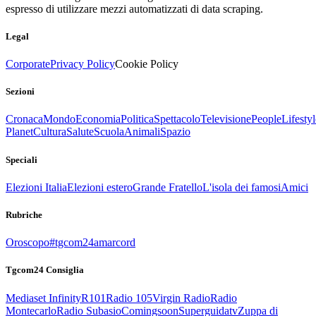
espresso di utilizzare mezzi automatizzati di data scraping.
Legal
Corporate
Privacy Policy
Cookie Policy
Sezioni
Cronaca
Mondo
Economia
Politica
Spettacolo
Televisione
People
Lifestyl
Planet
Cultura
Salute
Scuola
Animali
Spazio
Speciali
Elezioni Italia
Elezioni estero
Grande Fratello
L'isola dei famosi
Amici
Rubriche
Oroscopo
#tgcom24amarcord
Tgcom24 Consiglia
Mediaset Infinity
R101
Radio 105
Virgin Radio
Radio
Montecarlo
Radio Subasio
Comingsoon
Superguidatv
Zuppa di