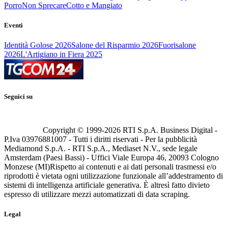
Porro
Non Sprecare
Cotto e Mangiato
Eventi
Identità Golose 2026
Salone del Risparmio 2026
Fuorisalone
2026
L'Artigiano in Fiera 2025
Seguici su
Copyright © 1999-
2026
RTI S.p.A. Business Digital -
P.Iva 03976881007 - Tutti i diritti riservati - Per la pubblicità
Mediamond S.p.A. - RTI S.p.A., Mediaset N.V., sede legale
Amsterdam (Paesi Bassi) - Uffici Viale Europa 46, 20093 Cologno
Monzese (MI)
Rispetto ai contenuti e ai dati personali trasmessi e/o
riprodotti è vietata ogni utilizzazione funzionale all’addestramento di
sistemi di intelligenza artificiale generativa. È altresì fatto divieto
espresso di utilizzare mezzi automatizzati di data scraping.
Legal