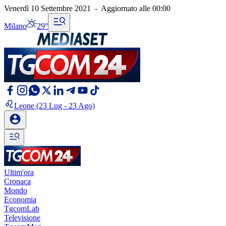
Venerdì 10 Settembre 2021
-
Aggiornato alle
00:00
Milano
29°
Leone
(23 Lug - 23 Ago)
Ultim'ora
Cronaca
Mondo
Economia
TgcomLab
Televisione