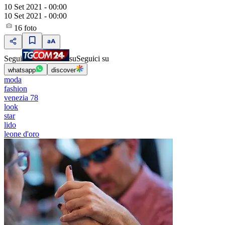
10 Set 2021 - 00:00
10 Set 2021 - 00:00
16
foto
Segui
su
Seguici su
whatsapp
discover
moda
fashion
venezia 78
look
star
lido
leone d'oro