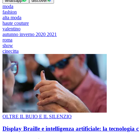
whatsapp
discover
moda
fashion
alta moda
haute couture
valentino
autunno inverno 2020 2021
roma
show
cinecitta
OLTRE IL BUIO E IL SILENZIO
Display Braille e intelligenza artificiale: la tecnologi