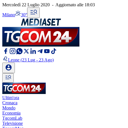
Mercoledì 22 Luglio 2020
-
Aggiornato alle
18:03
Milano
30°
Leone
(23 Lug - 23 Ago)
Ultim'ora
Cronaca
Mondo
Economia
TgcomLab
Televisione