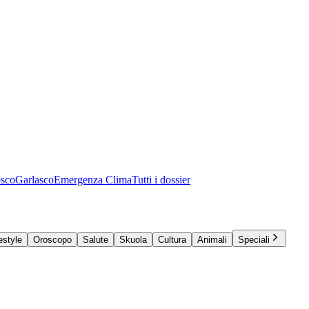
osco
Garlasco
Emergenza Clima
Tutti i dossier
estyle
Oroscopo
Salute
Skuola
Cultura
Animali
Speciali