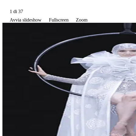
1
di 37
Avvia slideshow
Fullscreen
Zoom