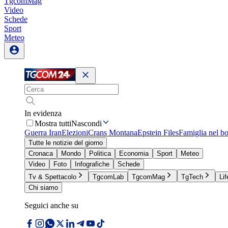
TgcomMag
Video
Schede
Sport
Meteo
In evidenza
Mostra tutti
Nascondi
Guerra Iran
Elezioni
Crans Montana
Epstein Files
Famiglia nel b
Tutte le notizie del giorno
Cronaca
Mondo
Politica
Economia
Sport
Meteo
Video
Foto
Infografiche
Schede
Tv & Spettacolo
TgcomLab
TgcomMag
TgTech
Lif
Chi siamo
Seguici anche su