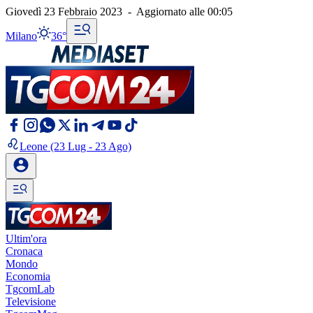
Giovedì 23 Febbraio 2023
-
Aggiornato alle
00:05
Milano
36°
Leone
(23 Lug - 23 Ago)
Ultim'ora
Cronaca
Mondo
Economia
TgcomLab
Televisione