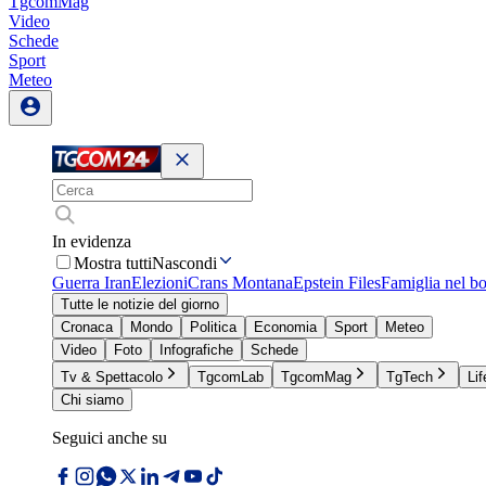
TgcomMag
Video
Schede
Sport
Meteo
In evidenza
Mostra tutti
Nascondi
Guerra Iran
Elezioni
Crans Montana
Epstein Files
Famiglia nel b
Tutte le notizie del giorno
Cronaca
Mondo
Politica
Economia
Sport
Meteo
Video
Foto
Infografiche
Schede
Tv & Spettacolo
TgcomLab
TgcomMag
TgTech
Lif
Chi siamo
Seguici anche su