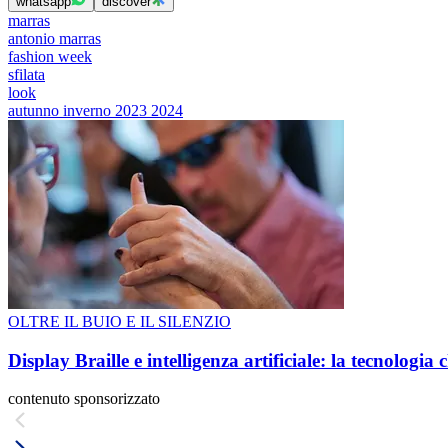
whatsapp
discover
marras
antonio marras
fashion week
sfilata
look
autunno inverno 2023 2024
OLTRE IL BUIO E IL SILENZIO
Display Braille e intelligenza artificiale: la tecnologi
contenuto sponsorizzato