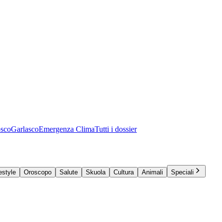
osco
Garlasco
Emergenza Clima
Tutti i dossier
estyle
Oroscopo
Salute
Skuola
Cultura
Animali
Speciali