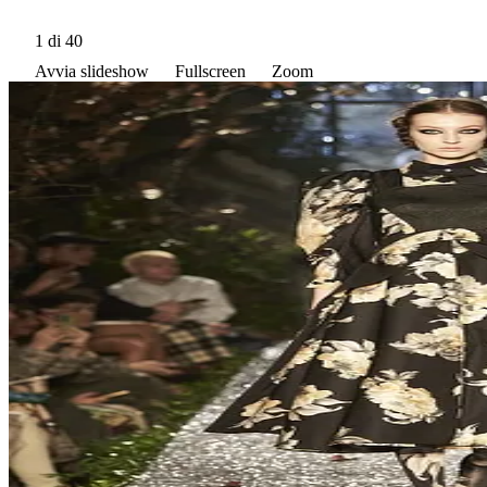
1
di 40
Avvia slideshow
Fullscreen
Zoom