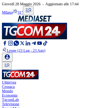
Giovedì 28 Maggio 2026
-
Aggiornato alle
17:44
Milano
31°
Leone
(23 Lug - 23 Ago)
Ultim'ora
Cronaca
Mondo
Economia
TgcomLab
Televisione