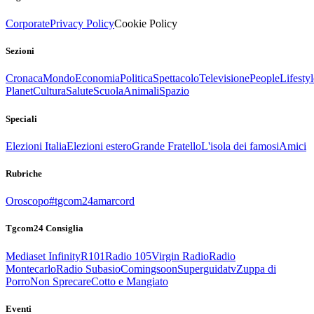
Corporate
Privacy Policy
Cookie Policy
Sezioni
Cronaca
Mondo
Economia
Politica
Spettacolo
Televisione
People
Lifestyl
Planet
Cultura
Salute
Scuola
Animali
Spazio
Speciali
Elezioni Italia
Elezioni estero
Grande Fratello
L'isola dei famosi
Amici
Rubriche
Oroscopo
#tgcom24amarcord
Tgcom24 Consiglia
Mediaset Infinity
R101
Radio 105
Virgin Radio
Radio
Montecarlo
Radio Subasio
Comingsoon
Superguidatv
Zuppa di
Porro
Non Sprecare
Cotto e Mangiato
Eventi