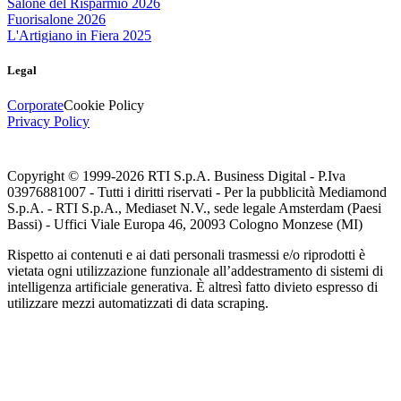
Salone del Risparmio 2026
Fuorisalone 2026
L'Artigiano in Fiera 2025
Legal
Corporate
Cookie Policy
Privacy Policy
Copyright © 1999-
2026
RTI S.p.A. Business Digital - P.Iva
03976881007 - Tutti i diritti riservati - Per la pubblicità Mediamond
S.p.A. - RTI S.p.A., Mediaset N.V., sede legale Amsterdam (Paesi
Bassi) - Uffici Viale Europa 46, 20093 Cologno Monzese (MI)
Rispetto ai contenuti e ai dati personali trasmessi e/o riprodotti è
vietata ogni utilizzazione funzionale all’addestramento di sistemi di
intelligenza artificiale generativa. È altresì fatto divieto espresso di
utilizzare mezzi automatizzati di data scraping.