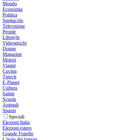
Mondo
Economia
Politica
Spettacolo
Televisione
People
Lifestyle
Videogiochi
Donne
Magazine
Motori
Viaggi
Cucina
Tgtech
E-Planet
Cultura
Salute
Scuola
Animali
Spazio
Speciali
Elezioni Italia
Elezioni estero
Grande Fratello
L'isola dei famosi