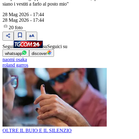
siano i vestiti a farlo al posto mio"
28 Mag 2026 - 17:44
28 Mag 2026 - 17:44
20
foto
Segui
su
Seguici su
whatsapp
discover
naomi osaka
roland garros
OLTRE IL BUIO E IL SILENZIO