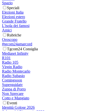
Spazio
Speciali
Elezioni Italia
Elezioni estero
Grande Fratello
L'isola dei famosi
Amici
Rubriche
Oroscopo
#tgcom24amarcord
Tgcom24 Consiglia
Mediaset Infinity
R101
Radio 105
Virgin Radio
Radio Montecarlo
Radio Subasio
Comingsoon
Superguidatv
Zuppa di Porro
Non Sprecare
Cotto e Mangiato
Eventi
Identità Golose 2026