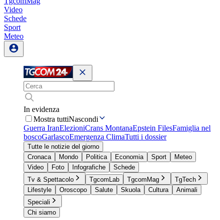
TgcomMag
Video
Schede
Sport
Meteo
In evidenza
Mostra tutti
Nascondi
Guerra Iran
Elezioni
Crans Montana
Epstein Files
Famiglia nel
bosco
Garlasco
Emergenza Clima
Tutti i dossier
Tutte le notizie del giorno
Cronaca
Mondo
Politica
Economia
Sport
Meteo
Video
Foto
Infografiche
Schede
Tv & Spettacolo
TgcomLab
TgcomMag
TgTech
Lifestyle
Oroscopo
Salute
Skuola
Cultura
Animali
Speciali
Chi siamo