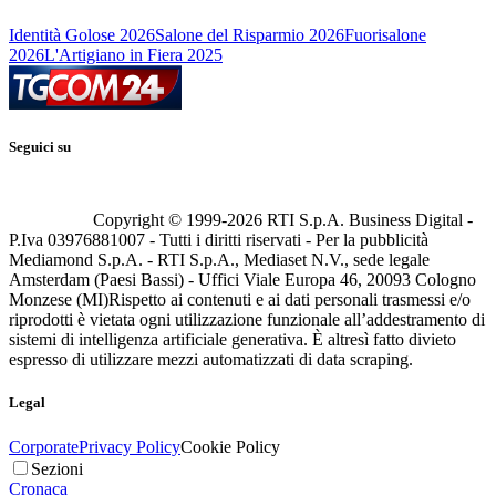
Identità Golose 2026
Salone del Risparmio 2026
Fuorisalone
2026
L'Artigiano in Fiera 2025
Seguici su
Copyright © 1999-
2026
RTI S.p.A. Business Digital -
P.Iva 03976881007 - Tutti i diritti riservati - Per la pubblicità
Mediamond S.p.A. - RTI S.p.A., Mediaset N.V., sede legale
Amsterdam (Paesi Bassi) - Uffici Viale Europa 46, 20093 Cologno
Monzese (MI)
Rispetto ai contenuti e ai dati personali trasmessi e/o
riprodotti è vietata ogni utilizzazione funzionale all’addestramento di
sistemi di intelligenza artificiale generativa. È altresì fatto divieto
espresso di utilizzare mezzi automatizzati di data scraping.
Legal
Corporate
Privacy Policy
Cookie Policy
Sezioni
Cronaca