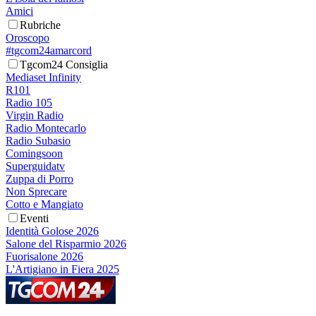
Amici
Rubriche
Oroscopo
#tgcom24amarcord
Tgcom24 Consiglia
Mediaset Infinity
R101
Radio 105
Virgin Radio
Radio Montecarlo
Radio Subasio
Comingsoon
Superguidatv
Zuppa di Porro
Non Sprecare
Cotto e Mangiato
Eventi
Identità Golose 2026
Salone del Risparmio 2026
Fuorisalone 2026
L'Artigiano in Fiera 2025