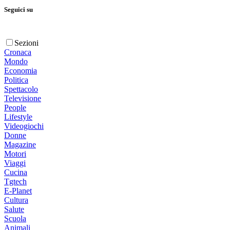
Seguici su
Sezioni
Cronaca
Mondo
Economia
Politica
Spettacolo
Televisione
People
Lifestyle
Videogiochi
Donne
Magazine
Motori
Viaggi
Cucina
Tgtech
E-Planet
Cultura
Salute
Scuola
Animali