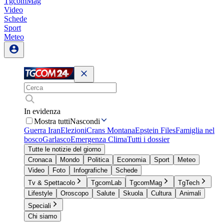
TgcomMag
Video
Schede
Sport
Meteo
In evidenza
Mostra tutti
Nascondi
Guerra Iran
Elezioni
Crans Montana
Epstein Files
Famiglia nel
bosco
Garlasco
Emergenza Clima
Tutti i dossier
Tutte le notizie del giorno
Cronaca
Mondo
Politica
Economia
Sport
Meteo
Video
Foto
Infografiche
Schede
Tv & Spettacolo
TgcomLab
TgcomMag
TgTech
Lifestyle
Oroscopo
Salute
Skuola
Cultura
Animali
Speciali
Chi siamo