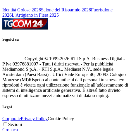
Identità Golose 2026
Salone del Risparmio 2026
Fuorisalone
2026
L'Artigiano in Fiera 2025
Seguici su
Copyright © 1999-
2026
RTI S.p.A. Business Digital -
P.Iva 03976881007 - Tutti i diritti riservati - Per la pubblicità
Mediamond S.p.A. - RTI S.p.A., Mediaset N.V., sede legale
Amsterdam (Paesi Bassi) - Uffici Viale Europa 46, 20093 Cologno
Monzese (MI)
Rispetto ai contenuti e ai dati personali trasmessi e/o
riprodotti è vietata ogni utilizzazione funzionale all’addestramento di
sistemi di intelligenza artificiale generativa. È altresì fatto divieto
espresso di utilizzare mezzi automatizzati di data scraping.
Legal
Corporate
Privacy Policy
Cookie Policy
Sezioni
Cronaca