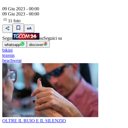
09 Giu 2023 - 00:00
09 Giu 2023 - 00:00
11
foto
Segui
su
Seguici su
whatsapp
discover
bikini
tezenis
beachwear
OLTRE IL BUIO E IL SILENZIO