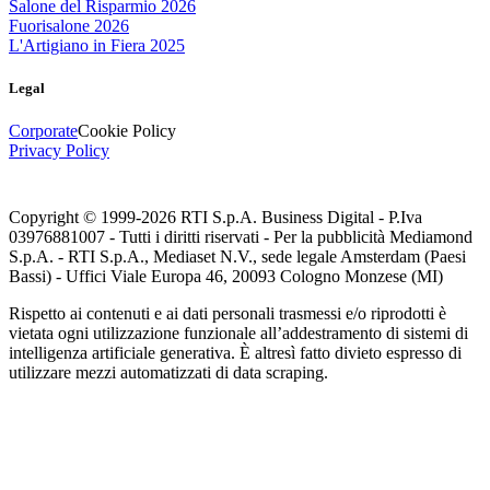
Salone del Risparmio 2026
Fuorisalone 2026
L'Artigiano in Fiera 2025
Legal
Corporate
Cookie Policy
Privacy Policy
Copyright © 1999-
2026
RTI S.p.A. Business Digital - P.Iva
03976881007 - Tutti i diritti riservati - Per la pubblicità Mediamond
S.p.A. - RTI S.p.A., Mediaset N.V., sede legale Amsterdam (Paesi
Bassi) - Uffici Viale Europa 46, 20093 Cologno Monzese (MI)
Rispetto ai contenuti e ai dati personali trasmessi e/o riprodotti è
vietata ogni utilizzazione funzionale all’addestramento di sistemi di
intelligenza artificiale generativa. È altresì fatto divieto espresso di
utilizzare mezzi automatizzati di data scraping.