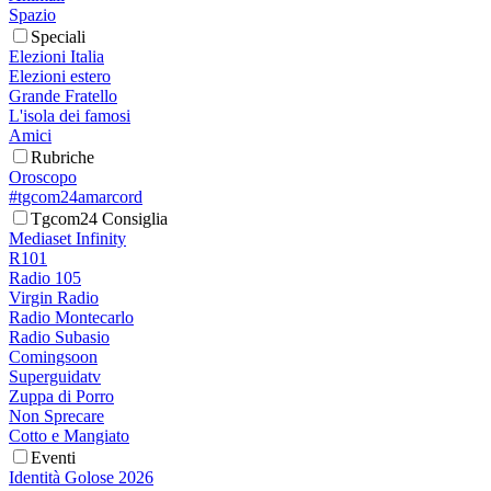
Spazio
Speciali
Elezioni Italia
Elezioni estero
Grande Fratello
L'isola dei famosi
Amici
Rubriche
Oroscopo
#tgcom24amarcord
Tgcom24 Consiglia
Mediaset Infinity
R101
Radio 105
Virgin Radio
Radio Montecarlo
Radio Subasio
Comingsoon
Superguidatv
Zuppa di Porro
Non Sprecare
Cotto e Mangiato
Eventi
Identità Golose 2026