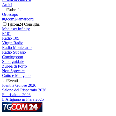
Amici
Rubriche
Oroscopo
#tgcom24amarcord
Tgcom24 Consiglia
Mediaset Infinity
R101
Radio 105
Virgin Radio
Radio Montecarlo
Radio Subasio
Comingsoon
Superguidatv
Zuppa di Porro
Non Sprecare
Cotto e Mangiato
Eventi
Identità Golose 2026
Salone del Risparmio 2026
Fuorisalone 2026
L'Artigiano in Fiera 2025