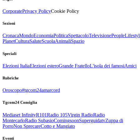
Corporate
Privacy Policy
Cookie Policy
Sezioni
Cronaca
Mondo
Economia
Politica
Spettacolo
Televisione
People
Lifestyl
Planet
Cultura
Salute
Scuola
Animali
Spazio
Speciali
Elezioni Italia
Elezioni estero
Grande Fratello
L'isola dei famosi
Amici
Rubriche
Oroscopo
#tgcom24amarcord
Tgcom24 Consiglia
Mediaset Infinity
R101
Radio 105
Virgin Radio
Radio
Montecarlo
Radio Subasio
Comingsoon
Superguidatv
Zuppa di
Porro
Non Sprecare
Cotto e Mangiato
Eventi