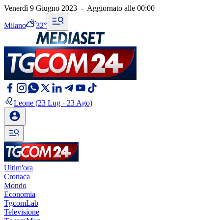
Venerdì 9 Giugno 2023
-
Aggiornato alle
00:00
Milano
32°
Leone
(23 Lug - 23 Ago)
Ultim'ora
Cronaca
Mondo
Economia
TgcomLab
Televisione