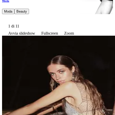
Moda
Moda
Beauty
1
di 11
Avvia slideshow
Fullscreen
Zoom