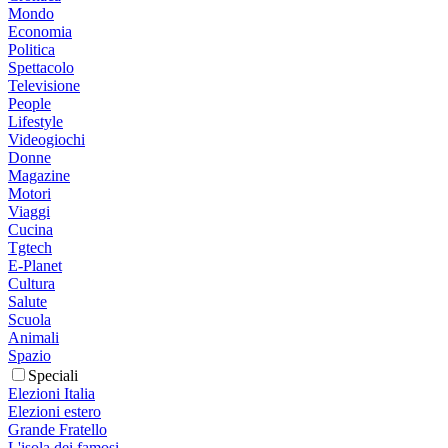
Mondo
Economia
Politica
Spettacolo
Televisione
People
Lifestyle
Videogiochi
Donne
Magazine
Motori
Viaggi
Cucina
Tgtech
E-Planet
Cultura
Salute
Scuola
Animali
Spazio
Speciali
Elezioni Italia
Elezioni estero
Grande Fratello
L'isola dei famosi