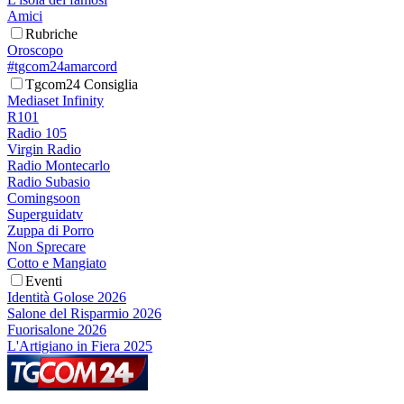
Amici
Rubriche
Oroscopo
#tgcom24amarcord
Tgcom24 Consiglia
Mediaset Infinity
R101
Radio 105
Virgin Radio
Radio Montecarlo
Radio Subasio
Comingsoon
Superguidatv
Zuppa di Porro
Non Sprecare
Cotto e Mangiato
Eventi
Identità Golose 2026
Salone del Risparmio 2026
Fuorisalone 2026
L'Artigiano in Fiera 2025