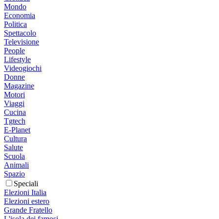
Mondo
Economia
Politica
Spettacolo
Televisione
People
Lifestyle
Videogiochi
Donne
Magazine
Motori
Viaggi
Cucina
Tgtech
E-Planet
Cultura
Salute
Scuola
Animali
Spazio
Speciali
Elezioni Italia
Elezioni estero
Grande Fratello
L'isola dei famosi