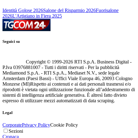
Identità Golose 2026
Salone del Risparmio 2026
Fuorisalone
2026
L'Artigiano in Fiera 2025
Seguici su
Copyright © 1999-
2026
RTI S.p.A. Business Digital -
P.Iva 03976881007 - Tutti i diritti riservati - Per la pubblicità
Mediamond S.p.A. - RTI S.p.A., Mediaset N.V., sede legale
Amsterdam (Paesi Bassi) - Uffici Viale Europa 46, 20093 Cologno
Monzese (MI)
Rispetto ai contenuti e ai dati personali trasmessi e/o
riprodotti è vietata ogni utilizzazione funzionale all’addestramento di
sistemi di intelligenza artificiale generativa. È altresì fatto divieto
espresso di utilizzare mezzi automatizzati di data scraping.
Legal
Corporate
Privacy Policy
Cookie Policy
Sezioni
Cronaca