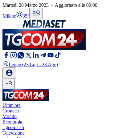
Martedì 28 Marzo 2023
-
Aggiornato alle
00:00
Milano
35°
Leone
(23 Lug - 23 Ago)
Ultim'ora
Cronaca
Mondo
Economia
TgcomLab
Televisione