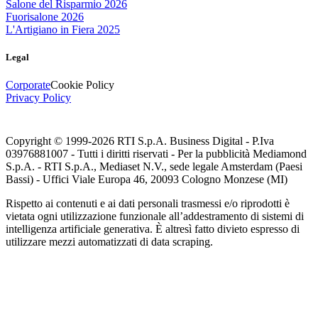
Salone del Risparmio 2026
Fuorisalone 2026
L'Artigiano in Fiera 2025
Legal
Corporate
Cookie Policy
Privacy Policy
Copyright © 1999-
2026
RTI S.p.A. Business Digital - P.Iva
03976881007 - Tutti i diritti riservati - Per la pubblicità Mediamond
S.p.A. - RTI S.p.A., Mediaset N.V., sede legale Amsterdam (Paesi
Bassi) - Uffici Viale Europa 46, 20093 Cologno Monzese (MI)
Rispetto ai contenuti e ai dati personali trasmessi e/o riprodotti è
vietata ogni utilizzazione funzionale all’addestramento di sistemi di
intelligenza artificiale generativa. È altresì fatto divieto espresso di
utilizzare mezzi automatizzati di data scraping.