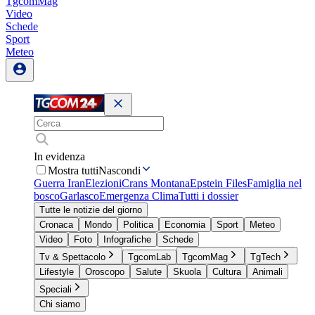
TgcomMag
Video
Schede
Sport
Meteo
In evidenza
Mostra tutti
Nascondi
Guerra Iran
Elezioni
Crans Montana
Epstein Files
Famiglia nel
bosco
Garlasco
Emergenza Clima
Tutti i dossier
Tutte le notizie del giorno
Cronaca
Mondo
Politica
Economia
Sport
Meteo
Video
Foto
Infografiche
Schede
Tv & Spettacolo
TgcomLab
TgcomMag
TgTech
Lifestyle
Oroscopo
Salute
Skuola
Cultura
Animali
Speciali
Chi siamo