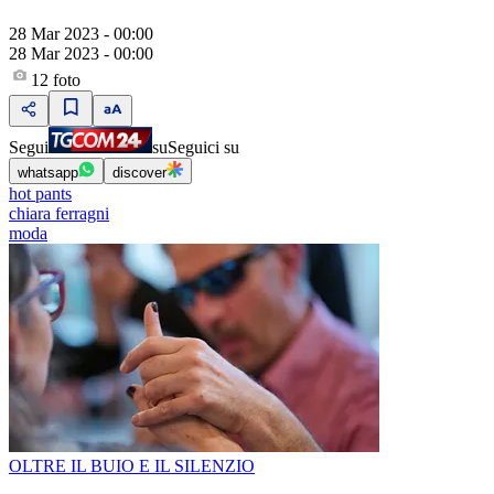
28 Mar 2023 - 00:00
28 Mar 2023 - 00:00
12
foto
Segui
su
Seguici su
whatsapp
discover
hot pants
chiara ferragni
moda
OLTRE IL BUIO E IL SILENZIO