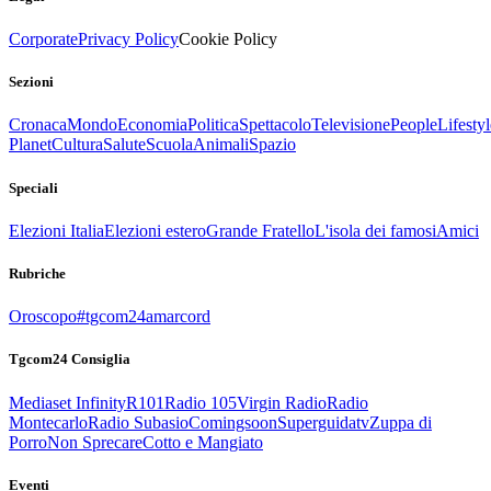
Corporate
Privacy Policy
Cookie Policy
Sezioni
Cronaca
Mondo
Economia
Politica
Spettacolo
Televisione
People
Lifestyl
Planet
Cultura
Salute
Scuola
Animali
Spazio
Speciali
Elezioni Italia
Elezioni estero
Grande Fratello
L'isola dei famosi
Amici
Rubriche
Oroscopo
#tgcom24amarcord
Tgcom24 Consiglia
Mediaset Infinity
R101
Radio 105
Virgin Radio
Radio
Montecarlo
Radio Subasio
Comingsoon
Superguidatv
Zuppa di
Porro
Non Sprecare
Cotto e Mangiato
Eventi