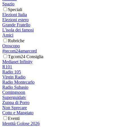
Spazio
Speciali
Elezioni Italia
Elezioni estero
Grande Fratello
L'isola dei famosi
Amici
Rubriche
Oroscopo
#tgcom24amarcord
Tgcom24 Consiglia
Mediaset Infinity
R101
Radio 105
Virgin Radio
Radio Montecarlo
Radio Subasio
Comingsoon
Superguidatv
Zuppa di Porro
Non Sprecare
Cotto e Mangiato
Eventi
Identità Golose 2026