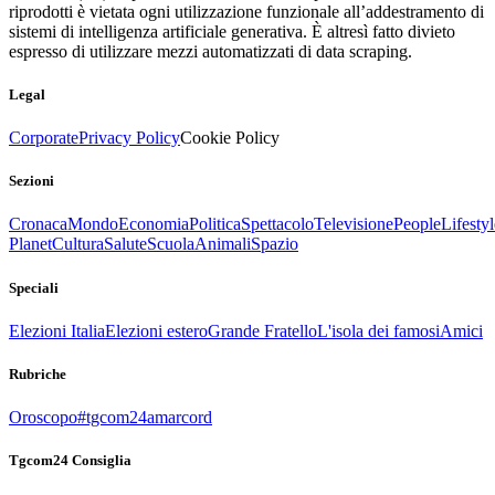
riprodotti è vietata ogni utilizzazione funzionale all’addestramento di
sistemi di intelligenza artificiale generativa. È altresì fatto divieto
espresso di utilizzare mezzi automatizzati di data scraping.
Legal
Corporate
Privacy Policy
Cookie Policy
Sezioni
Cronaca
Mondo
Economia
Politica
Spettacolo
Televisione
People
Lifestyl
Planet
Cultura
Salute
Scuola
Animali
Spazio
Speciali
Elezioni Italia
Elezioni estero
Grande Fratello
L'isola dei famosi
Amici
Rubriche
Oroscopo
#tgcom24amarcord
Tgcom24 Consiglia