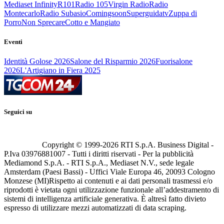
Mediaset Infinity
R101
Radio 105
Virgin Radio
Radio
Montecarlo
Radio Subasio
Comingsoon
Superguidatv
Zuppa di
Porro
Non Sprecare
Cotto e Mangiato
Eventi
Identità Golose 2026
Salone del Risparmio 2026
Fuorisalone
2026
L'Artigiano in Fiera 2025
Seguici su
Copyright © 1999-
2026
RTI S.p.A. Business Digital -
P.Iva 03976881007 - Tutti i diritti riservati - Per la pubblicità
Mediamond S.p.A. - RTI S.p.A., Mediaset N.V., sede legale
Amsterdam (Paesi Bassi) - Uffici Viale Europa 46, 20093 Cologno
Monzese (MI)
Rispetto ai contenuti e ai dati personali trasmessi e/o
riprodotti è vietata ogni utilizzazione funzionale all’addestramento di
sistemi di intelligenza artificiale generativa. È altresì fatto divieto
espresso di utilizzare mezzi automatizzati di data scraping.