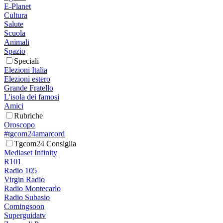
E-Planet
Cultura
Salute
Scuola
Animali
Spazio
Speciali
Elezioni Italia
Elezioni estero
Grande Fratello
L'isola dei famosi
Amici
Rubriche
Oroscopo
#tgcom24amarcord
Tgcom24 Consiglia
Mediaset Infinity
R101
Radio 105
Virgin Radio
Radio Montecarlo
Radio Subasio
Comingsoon
Superguidatv