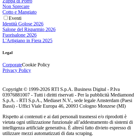
Zuppa di Porro
Non Sprecare
Cotto e Mangiato
Eventi
Identità Golose 2026
Salone del Risparmio 2026
Fuorisalone 2026
L'Artigiano in Fiera 2025
Legal
Corporate
Cookie Policy
Privacy Policy
Copyright © 1999-
2026
RTI S.p.A. Business Digital - P.Iva
03976881007 - Tutti i diritti riservati - Per la pubblicità Mediamond
S.p.A. - RTI S.p.A., Mediaset N.V., sede legale Amsterdam (Paesi
Bassi) - Uffici Viale Europa 46, 20093 Cologno Monzese (MI)
Rispetto ai contenuti e ai dati personali trasmessi e/o riprodotti è
vietata ogni utilizzazione funzionale all’addestramento di sistemi di
intelligenza artificiale generativa. È altresì fatto divieto espresso di
utilizzare mezzi automatizzati di data scraping.