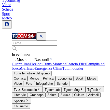
TgcomMag
Video
Schede
Sport
Meteo
In evidenza
Mostra tutti
Nascondi
Guerra Iran
Elezioni
Crans Montana
Epstein Files
Famiglia nel
bosco
Garlasco
Emergenza Clima
Tutti i dossier
Tutte le notizie del giorno
Cronaca
Mondo
Politica
Economia
Sport
Meteo
Video
Foto
Infografiche
Schede
Tv & Spettacolo
TgcomLab
TgcomMag
TgTech
Lifestyle
Oroscopo
Salute
Skuola
Cultura
Animali
Speciali
Chi siamo