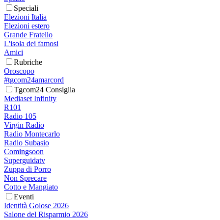
Speciali
Elezioni Italia
Elezioni estero
Grande Fratello
L'isola dei famosi
Amici
Rubriche
Oroscopo
#tgcom24amarcord
Tgcom24 Consiglia
Mediaset Infinity
R101
Radio 105
Virgin Radio
Radio Montecarlo
Radio Subasio
Comingsoon
Superguidatv
Zuppa di Porro
Non Sprecare
Cotto e Mangiato
Eventi
Identità Golose 2026
Salone del Risparmio 2026