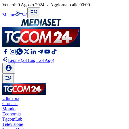
Venerdì 9 Agosto 2024
-
Aggiornato alle
00:00
Milano
34°
Leone
(23 Lug - 23 Ago)
Ultim'ora
Cronaca
Mondo
Economia
TgcomLab
Televisione