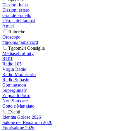
Elezioni Italia
Elezioni estero
Grande Fratello
L'isola dei famosi
Amici
Rubriche
Oroscopo
#tgcom24amarcord
Tgcom24 Consiglia
Mediaset Infinity
R101
Radio 105
Virgin Radio
Radio Montecarlo
Radio Subasio
Comingsoon
Superguidatv
Zuppa di Porro
Non Sprecare
Cotto e Mangiato
Eventi
Identità Golose 2026
Salone del Risparmio 2026
Fuorisalone 2026