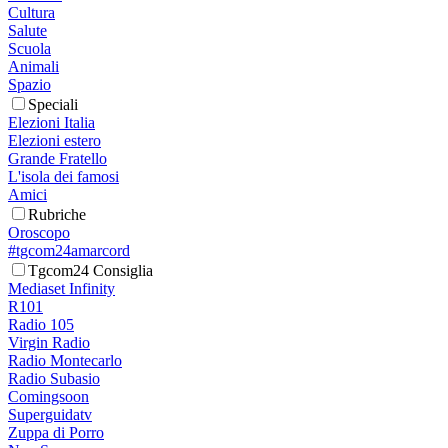
Cultura
Salute
Scuola
Animali
Spazio
Speciali
Elezioni Italia
Elezioni estero
Grande Fratello
L'isola dei famosi
Amici
Rubriche
Oroscopo
#tgcom24amarcord
Tgcom24 Consiglia
Mediaset Infinity
R101
Radio 105
Virgin Radio
Radio Montecarlo
Radio Subasio
Comingsoon
Superguidatv
Zuppa di Porro