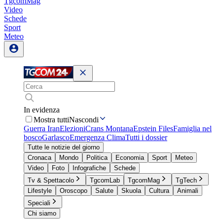
TgcomMag
Video
Schede
Sport
Meteo
In evidenza
Mostra tutti
Nascondi
Guerra Iran
Elezioni
Crans Montana
Epstein Files
Famiglia nel
bosco
Garlasco
Emergenza Clima
Tutti i dossier
Tutte le notizie del giorno
Cronaca
Mondo
Politica
Economia
Sport
Meteo
Video
Foto
Infografiche
Schede
Tv & Spettacolo
TgcomLab
TgcomMag
TgTech
Lifestyle
Oroscopo
Salute
Skuola
Cultura
Animali
Speciali
Chi siamo