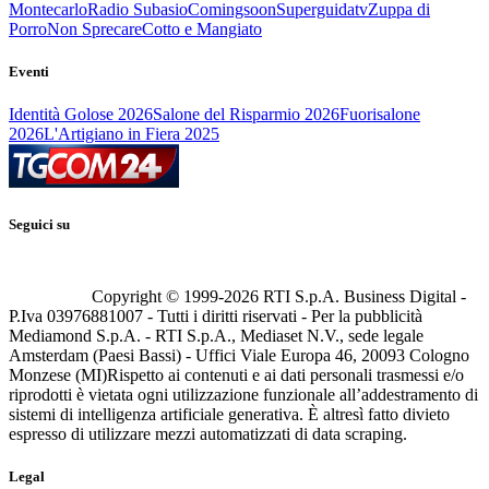
Montecarlo
Radio Subasio
Comingsoon
Superguidatv
Zuppa di
Porro
Non Sprecare
Cotto e Mangiato
Eventi
Identità Golose 2026
Salone del Risparmio 2026
Fuorisalone
2026
L'Artigiano in Fiera 2025
Seguici su
Copyright © 1999-
2026
RTI S.p.A. Business Digital -
P.Iva 03976881007 - Tutti i diritti riservati - Per la pubblicità
Mediamond S.p.A. - RTI S.p.A., Mediaset N.V., sede legale
Amsterdam (Paesi Bassi) - Uffici Viale Europa 46, 20093 Cologno
Monzese (MI)
Rispetto ai contenuti e ai dati personali trasmessi e/o
riprodotti è vietata ogni utilizzazione funzionale all’addestramento di
sistemi di intelligenza artificiale generativa. È altresì fatto divieto
espresso di utilizzare mezzi automatizzati di data scraping.
Legal