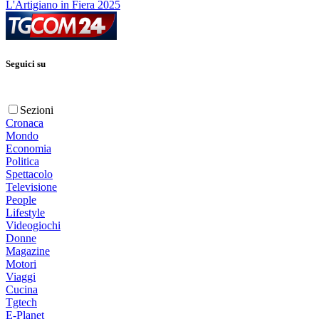
L'Artigiano in Fiera 2025
Seguici su
Sezioni
Cronaca
Mondo
Economia
Politica
Spettacolo
Televisione
People
Lifestyle
Videogiochi
Donne
Magazine
Motori
Viaggi
Cucina
Tgtech
E-Planet