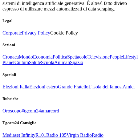
sistemi di intelligenza artificiale generativa. È altresì fatto divieto
espresso di utilizzare mezzi automatizzati di data scraping.
Legal
Corporate
Privacy Policy
Cookie Policy
Sezioni
Cronaca
Mondo
Economia
Politica
Spettacolo
Televisione
People
Lifestyl
Planet
Cultura
Salute
Scuola
Animali
Spazio
Speciali
Elezioni Italia
Elezioni estero
Grande Fratello
L'isola dei famosi
Amici
Rubriche
Oroscopo
#tgcom24amarcord
Tgcom24 Consiglia
Mediaset Infinity
R101
Radio 105
Virgin Radio
Radio