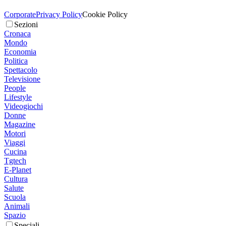
Corporate
Privacy Policy
Cookie Policy
Sezioni
Cronaca
Mondo
Economia
Politica
Spettacolo
Televisione
People
Lifestyle
Videogiochi
Donne
Magazine
Motori
Viaggi
Cucina
Tgtech
E-Planet
Cultura
Salute
Scuola
Animali
Spazio
Speciali