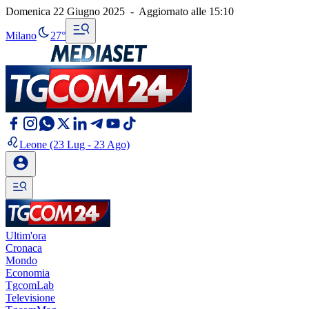
Domenica 22 Giugno 2025
-
Aggiornato alle
15:10
Milano
27°
Leone
(23 Lug - 23 Ago)
Ultim'ora
Cronaca
Mondo
Economia
TgcomLab
Televisione