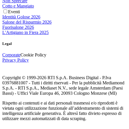
Non Sprecare
Cotto e Mangiato
Eventi
Identità Golose 2026
Salone del Risparmio 2026
Fuorisalone 2026
L'Artigiano in Fiera 2025
Legal
Corporate
Cookie Policy
Privacy Policy
Copyright © 1999-
2026
RTI S.p.A. Business Digital - P.Iva
03976881007 - Tutti i diritti riservati - Per la pubblicità Mediamond
S.p.A. - RTI S.p.A., Mediaset N.V., sede legale Amsterdam (Paesi
Bassi) - Uffici Viale Europa 46, 20093 Cologno Monzese (MI)
Rispetto ai contenuti e ai dati personali trasmessi e/o riprodotti è
vietata ogni utilizzazione funzionale all’addestramento di sistemi di
intelligenza artificiale generativa. È altresì fatto divieto espresso di
utilizzare mezzi automatizzati di data scraping.