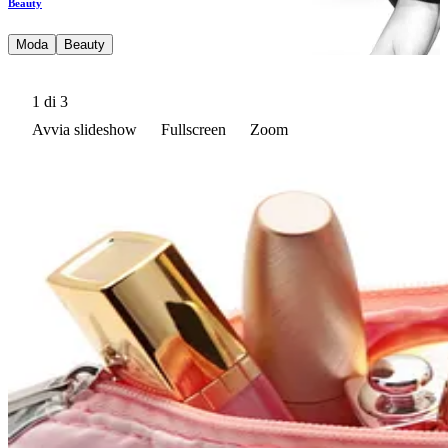
Beauty
Moda
Beauty
1
di 3
Avvia slideshow
Fullscreen
Zoom