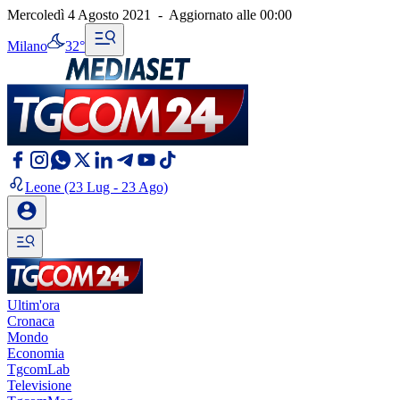
Mercoledì 4 Agosto 2021
-
Aggiornato alle
00:00
Milano
32°
Leone
(23 Lug - 23 Ago)
Ultim'ora
Cronaca
Mondo
Economia
TgcomLab
Televisione