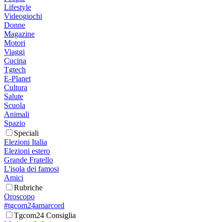
Lifestyle
Videogiochi
Donne
Magazine
Motori
Viaggi
Cucina
Tgtech
E-Planet
Cultura
Salute
Scuola
Animali
Spazio
Speciali
Elezioni Italia
Elezioni estero
Grande Fratello
L'isola dei famosi
Amici
Rubriche
Oroscopo
#tgcom24amarcord
Tgcom24 Consiglia