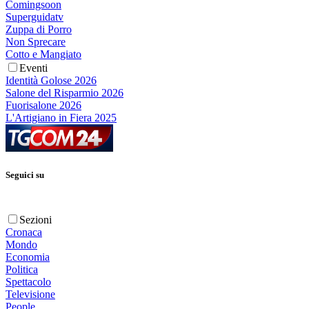
Comingsoon
Superguidatv
Zuppa di Porro
Non Sprecare
Cotto e Mangiato
Eventi
Identità Golose 2026
Salone del Risparmio 2026
Fuorisalone 2026
L'Artigiano in Fiera 2025
Seguici su
Sezioni
Cronaca
Mondo
Economia
Politica
Spettacolo
Televisione
People