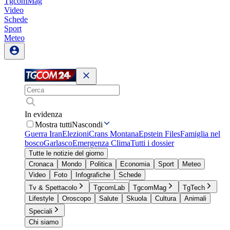
TgcomMag
Video
Schede
Sport
Meteo
In evidenza
Mostra tutti
Nascondi
Guerra Iran
Elezioni
Crans Montana
Epstein Files
Famiglia nel
bosco
Garlasco
Emergenza Clima
Tutti i dossier
Tutte le notizie del giorno
Cronaca
Mondo
Politica
Economia
Sport
Meteo
Video
Foto
Infografiche
Schede
Tv & Spettacolo
TgcomLab
TgcomMag
TgTech
Lifestyle
Oroscopo
Salute
Skuola
Cultura
Animali
Speciali
Chi siamo