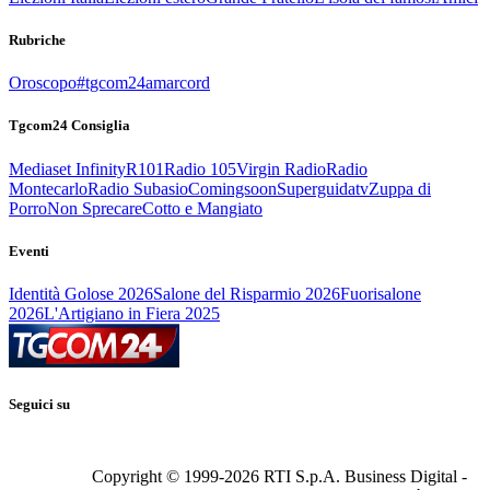
Rubriche
Oroscopo
#tgcom24amarcord
Tgcom24 Consiglia
Mediaset Infinity
R101
Radio 105
Virgin Radio
Radio
Montecarlo
Radio Subasio
Comingsoon
Superguidatv
Zuppa di
Porro
Non Sprecare
Cotto e Mangiato
Eventi
Identità Golose 2026
Salone del Risparmio 2026
Fuorisalone
2026
L'Artigiano in Fiera 2025
Seguici su
Copyright © 1999-
2026
RTI S.p.A. Business Digital -