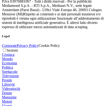
P.Iva 03976881007 - Tutti i diritti riservati - Per la pubblicità
Mediamond S.p.A. - RTI S.p.A., Mediaset N.V., sede legale
Amsterdam (Paesi Bassi) - Uffici Viale Europa 46, 20093 Cologno
Monzese (MI)
Rispetto ai contenuti e ai dati personali trasmessi e/o
riprodotti è vietata ogni utilizzazione funzionale all’addestramento di
sistemi di intelligenza artificiale generativa. È altresì fatto divieto
espresso di utilizzare mezzi automatizzati di data scraping.
Legal
Corporate
Privacy Policy
Cookie Policy
Sezioni
Cronaca
Mondo
Economia
Politica
Spettacolo
Televisione
People
Lifestyle
Videogiochi
Donne
Magazine
Motori
Viaggi