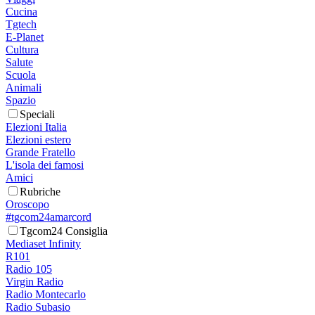
Cucina
Tgtech
E-Planet
Cultura
Salute
Scuola
Animali
Spazio
Speciali
Elezioni Italia
Elezioni estero
Grande Fratello
L'isola dei famosi
Amici
Rubriche
Oroscopo
#tgcom24amarcord
Tgcom24 Consiglia
Mediaset Infinity
R101
Radio 105
Virgin Radio
Radio Montecarlo
Radio Subasio