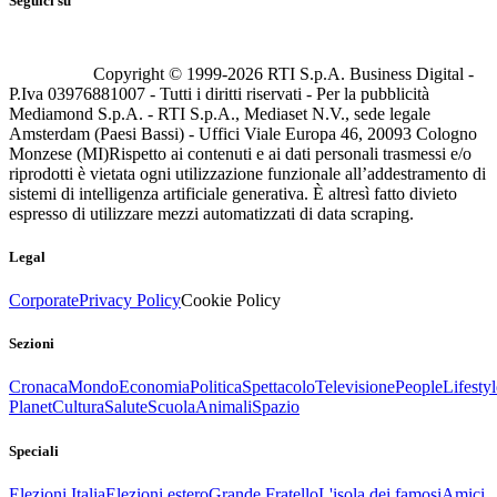
Seguici su
Copyright © 1999-
2026
RTI S.p.A. Business Digital -
P.Iva 03976881007 - Tutti i diritti riservati - Per la pubblicità
Mediamond S.p.A. - RTI S.p.A., Mediaset N.V., sede legale
Amsterdam (Paesi Bassi) - Uffici Viale Europa 46, 20093 Cologno
Monzese (MI)
Rispetto ai contenuti e ai dati personali trasmessi e/o
riprodotti è vietata ogni utilizzazione funzionale all’addestramento di
sistemi di intelligenza artificiale generativa. È altresì fatto divieto
espresso di utilizzare mezzi automatizzati di data scraping.
Legal
Corporate
Privacy Policy
Cookie Policy
Sezioni
Cronaca
Mondo
Economia
Politica
Spettacolo
Televisione
People
Lifestyl
Planet
Cultura
Salute
Scuola
Animali
Spazio
Speciali
Elezioni Italia
Elezioni estero
Grande Fratello
L'isola dei famosi
Amici