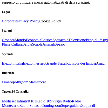
espresso di utilizzare mezzi automatizzati di data scraping.
Legal
Corporate
Privacy Policy
Cookie Policy
Sezioni
Cronaca
Mondo
Economia
Politica
Spettacolo
Televisione
People
Lifestyl
Planet
Cultura
Salute
Scuola
Animali
Spazio
Speciali
Elezioni Italia
Elezioni estero
Grande Fratello
L'isola dei famosi
Amici
Rubriche
Oroscopo
#tgcom24amarcord
Tgcom24 Consiglia
Mediaset Infinity
R101
Radio 105
Virgin Radio
Radio
Montecarlo
Radio Subasio
Comingsoon
Superguidatv
Zuppa di