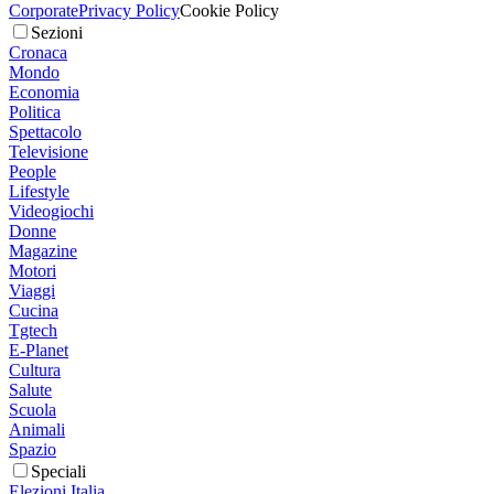
Corporate
Privacy Policy
Cookie Policy
Sezioni
Cronaca
Mondo
Economia
Politica
Spettacolo
Televisione
People
Lifestyle
Videogiochi
Donne
Magazine
Motori
Viaggi
Cucina
Tgtech
E-Planet
Cultura
Salute
Scuola
Animali
Spazio
Speciali
Elezioni Italia