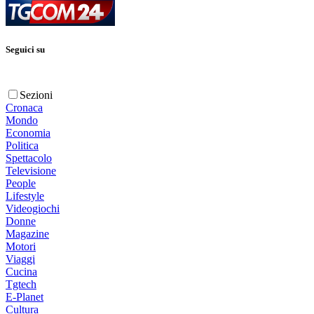
Seguici su
Sezioni
Cronaca
Mondo
Economia
Politica
Spettacolo
Televisione
People
Lifestyle
Videogiochi
Donne
Magazine
Motori
Viaggi
Cucina
Tgtech
E-Planet
Cultura