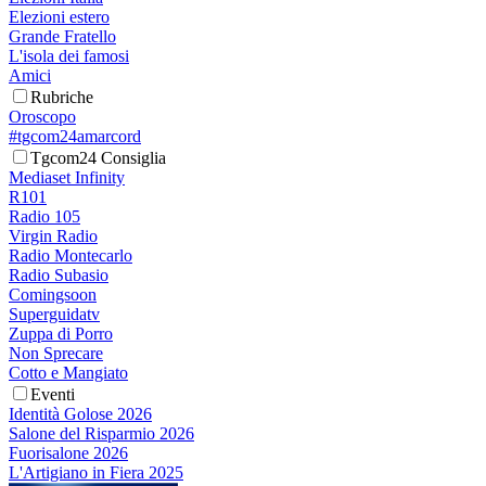
Elezioni estero
Grande Fratello
L'isola dei famosi
Amici
Rubriche
Oroscopo
#tgcom24amarcord
Tgcom24 Consiglia
Mediaset Infinity
R101
Radio 105
Virgin Radio
Radio Montecarlo
Radio Subasio
Comingsoon
Superguidatv
Zuppa di Porro
Non Sprecare
Cotto e Mangiato
Eventi
Identità Golose 2026
Salone del Risparmio 2026
Fuorisalone 2026
L'Artigiano in Fiera 2025