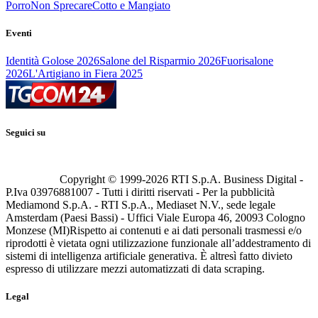
Porro
Non Sprecare
Cotto e Mangiato
Eventi
Identità Golose 2026
Salone del Risparmio 2026
Fuorisalone
2026
L'Artigiano in Fiera 2025
Seguici su
Copyright © 1999-
2026
RTI S.p.A. Business Digital -
P.Iva 03976881007 - Tutti i diritti riservati - Per la pubblicità
Mediamond S.p.A. - RTI S.p.A., Mediaset N.V., sede legale
Amsterdam (Paesi Bassi) - Uffici Viale Europa 46, 20093 Cologno
Monzese (MI)
Rispetto ai contenuti e ai dati personali trasmessi e/o
riprodotti è vietata ogni utilizzazione funzionale all’addestramento di
sistemi di intelligenza artificiale generativa. È altresì fatto divieto
espresso di utilizzare mezzi automatizzati di data scraping.
Legal