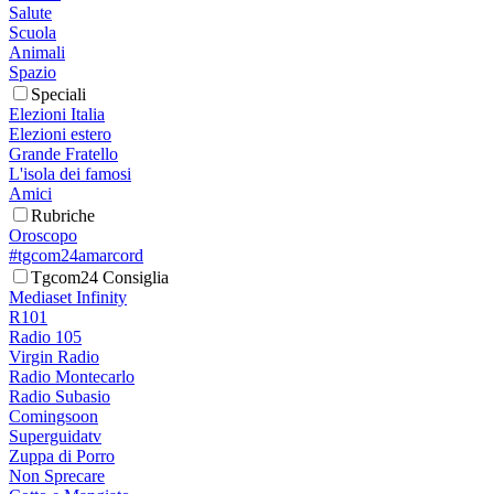
Salute
Scuola
Animali
Spazio
Speciali
Elezioni Italia
Elezioni estero
Grande Fratello
L'isola dei famosi
Amici
Rubriche
Oroscopo
#tgcom24amarcord
Tgcom24 Consiglia
Mediaset Infinity
R101
Radio 105
Virgin Radio
Radio Montecarlo
Radio Subasio
Comingsoon
Superguidatv
Zuppa di Porro
Non Sprecare