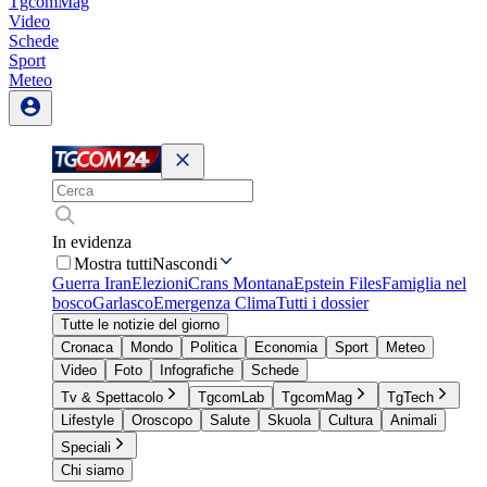
TgcomMag
Video
Schede
Sport
Meteo
In evidenza
Mostra tutti
Nascondi
Guerra Iran
Elezioni
Crans Montana
Epstein Files
Famiglia nel
bosco
Garlasco
Emergenza Clima
Tutti i dossier
Tutte le notizie del giorno
Cronaca
Mondo
Politica
Economia
Sport
Meteo
Video
Foto
Infografiche
Schede
Tv & Spettacolo
TgcomLab
TgcomMag
TgTech
Lifestyle
Oroscopo
Salute
Skuola
Cultura
Animali
Speciali
Chi siamo