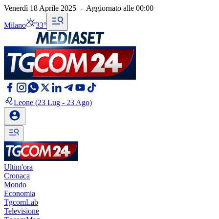
Venerdì 18 Aprile 2025
-
Aggiornato alle
00:00
Milano
33°
Leone
(23 Lug - 23 Ago)
Ultim'ora
Cronaca
Mondo
Economia
TgcomLab
Televisione