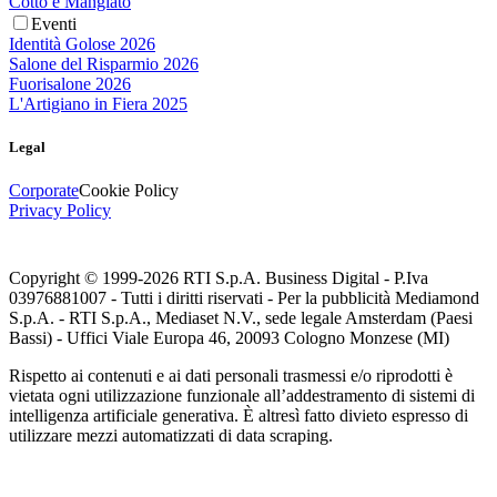
Cotto e Mangiato
Eventi
Identità Golose 2026
Salone del Risparmio 2026
Fuorisalone 2026
L'Artigiano in Fiera 2025
Legal
Corporate
Cookie Policy
Privacy Policy
Copyright © 1999-
2026
RTI S.p.A. Business Digital - P.Iva
03976881007 - Tutti i diritti riservati - Per la pubblicità Mediamond
S.p.A. - RTI S.p.A., Mediaset N.V., sede legale Amsterdam (Paesi
Bassi) - Uffici Viale Europa 46, 20093 Cologno Monzese (MI)
Rispetto ai contenuti e ai dati personali trasmessi e/o riprodotti è
vietata ogni utilizzazione funzionale all’addestramento di sistemi di
intelligenza artificiale generativa. È altresì fatto divieto espresso di
utilizzare mezzi automatizzati di data scraping.