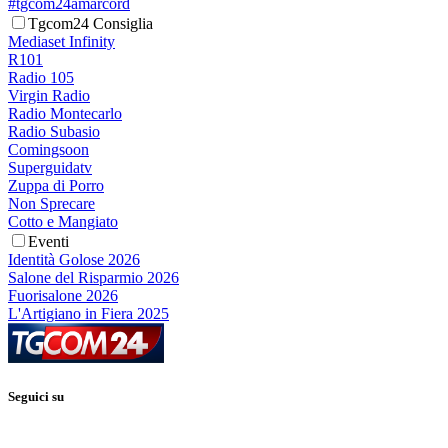
#tgcom24amarcord
Tgcom24 Consiglia
Mediaset Infinity
R101
Radio 105
Virgin Radio
Radio Montecarlo
Radio Subasio
Comingsoon
Superguidatv
Zuppa di Porro
Non Sprecare
Cotto e Mangiato
Eventi
Identità Golose 2026
Salone del Risparmio 2026
Fuorisalone 2026
L'Artigiano in Fiera 2025
Seguici su