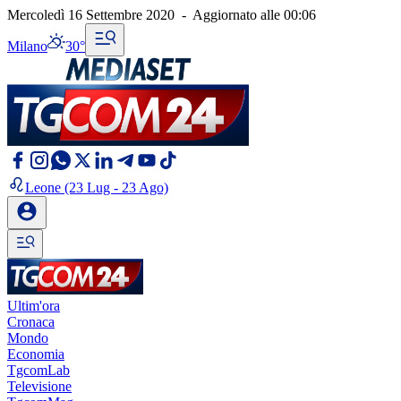
Mercoledì 16 Settembre 2020
-
Aggiornato alle
00:06
Milano
30°
Leone
(23 Lug - 23 Ago)
Ultim'ora
Cronaca
Mondo
Economia
TgcomLab
Televisione