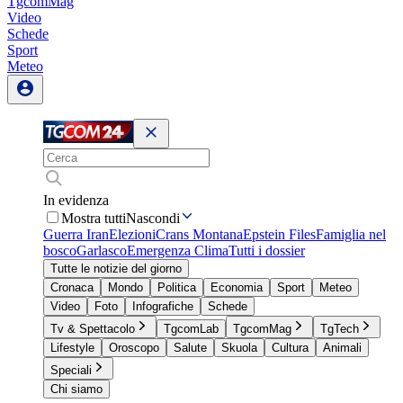
TgcomMag
Video
Schede
Sport
Meteo
In evidenza
Mostra tutti
Nascondi
Guerra Iran
Elezioni
Crans Montana
Epstein Files
Famiglia nel
bosco
Garlasco
Emergenza Clima
Tutti i dossier
Tutte le notizie del giorno
Cronaca
Mondo
Politica
Economia
Sport
Meteo
Video
Foto
Infografiche
Schede
Tv & Spettacolo
TgcomLab
TgcomMag
TgTech
Lifestyle
Oroscopo
Salute
Skuola
Cultura
Animali
Speciali
Chi siamo