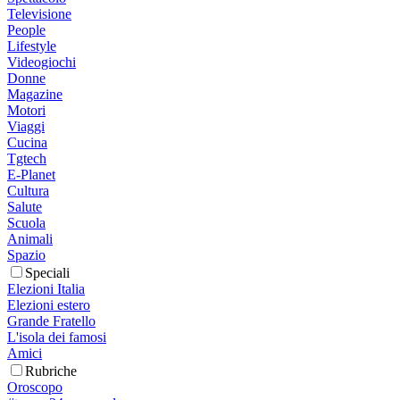
Televisione
People
Lifestyle
Videogiochi
Donne
Magazine
Motori
Viaggi
Cucina
Tgtech
E-Planet
Cultura
Salute
Scuola
Animali
Spazio
Speciali
Elezioni Italia
Elezioni estero
Grande Fratello
L'isola dei famosi
Amici
Rubriche
Oroscopo