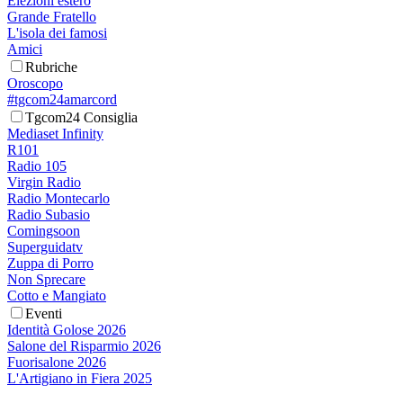
Elezioni estero
Grande Fratello
L'isola dei famosi
Amici
Rubriche
Oroscopo
#tgcom24amarcord
Tgcom24 Consiglia
Mediaset Infinity
R101
Radio 105
Virgin Radio
Radio Montecarlo
Radio Subasio
Comingsoon
Superguidatv
Zuppa di Porro
Non Sprecare
Cotto e Mangiato
Eventi
Identità Golose 2026
Salone del Risparmio 2026
Fuorisalone 2026
L'Artigiano in Fiera 2025