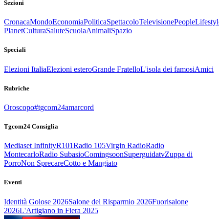
Sezioni
Cronaca
Mondo
Economia
Politica
Spettacolo
Televisione
People
Lifestyl
Planet
Cultura
Salute
Scuola
Animali
Spazio
Speciali
Elezioni Italia
Elezioni estero
Grande Fratello
L'isola dei famosi
Amici
Rubriche
Oroscopo
#tgcom24amarcord
Tgcom24 Consiglia
Mediaset Infinity
R101
Radio 105
Virgin Radio
Radio
Montecarlo
Radio Subasio
Comingsoon
Superguidatv
Zuppa di
Porro
Non Sprecare
Cotto e Mangiato
Eventi
Identità Golose 2026
Salone del Risparmio 2026
Fuorisalone
2026
L'Artigiano in Fiera 2025