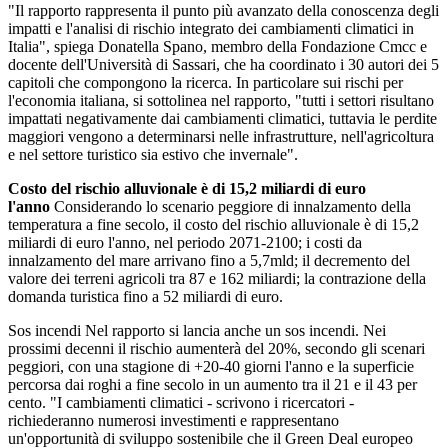
"Il rapporto rappresenta il punto più avanzato della conoscenza degli
impatti e l'analisi di rischio integrato dei cambiamenti climatici in
Italia", spiega Donatella Spano, membro della Fondazione Cmcc e
docente dell'Università di Sassari, che ha coordinato i 30 autori dei 5
capitoli che compongono la ricerca. In particolare sui rischi per
l'economia italiana, si sottolinea nel rapporto, "tutti i settori risultano
impattati negativamente dai cambiamenti climatici, tuttavia le perdite
maggiori vengono a determinarsi nelle infrastrutture, nell'agricoltura
e nel settore turistico sia estivo che invernale".
Costo del rischio alluvionale è di 15,2 miliardi di euro
l'anno
Considerando lo scenario peggiore di innalzamento della
temperatura a fine secolo, il costo del rischio alluvionale è di 15,2
miliardi di euro l'anno, nel periodo 2071-2100; i costi da
innalzamento del mare arrivano fino a 5,7mld; il decremento del
valore dei terreni agricoli tra 87 e 162 miliardi; la contrazione della
domanda turistica fino a 52 miliardi di euro.
Sos incendi Nel rapporto si lancia anche un sos incendi. Nei
prossimi decenni il rischio aumenterà del 20%, secondo gli scenari
peggiori, con una stagione di +20-40 giorni l'anno e la superficie
percorsa dai roghi a fine secolo in un aumento tra il 21 e il 43 per
cento. "I cambiamenti climatici - scrivono i ricercatori -
richiederanno numerosi investimenti e rappresentano
un'opportunità di sviluppo sostenibile che il Green Deal europeo