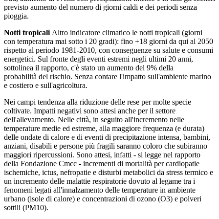
previsto aumento del numero di giorni caldi e dei periodi senza
pioggia.
Notti tropicali
Altro indicatore climatico le notti tropicali (giorni
con temperatura mai sotto i 20 gradi): fino +18 giorni da qui al 2050
rispetto al periodo 1981-2010, con conseguenze su salute e consumi
energetici. Sul fronte degli eventi estremi negli ultimi 20 anni,
sottolinea il rapporto, c'è stato un aumento del 9% della
probabilità del rischio. Senza contare l'impatto sull'ambiente marino
e costiero e sull'agricoltura.
Nei campi tendenza alla riduzione delle rese per molte specie
coltivate. Impatti negativi sono attesi anche per il settore
dell'allevamento. Nelle città, in seguito all'incremento nelle
temperature medie ed estreme, alla maggiore frequenza (e durata)
delle ondate di calore e di eventi di precipitazione intensa, bambini,
anziani, disabili e persone più fragili saranno coloro che subiranno
maggiori ripercussioni. Sono attesi, infatti - si legge nel rapporto
della Fondazione Cmcc - incrementi di mortalità per cardiopatie
ischemiche, ictus, nefropatie e disturbi metabolici da stress termico e
un incremento delle malattie respiratorie dovuto al legame tra i
fenomeni legati all'innalzamento delle temperature in ambiente
urbano (isole di calore) e concentrazioni di ozono (O3) e polveri
sottili (PM10).