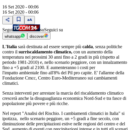
16 Set 2020 - 00:06
16 Set 2020 - 00:06
Segui
su
Seguici su
whatsapp
discover
L'Italia
sarà destinata ad essere sempre più
calda
, senza politiche
contro il
surriscaldamento climatico,
con un aumento della
temperatura nei prossimi 30 anni fino a 2 gradi in più (rispetto al
periodo 1981-2010) e, nello scenario peggiore, con un innalzamento
fino a +5 gradi al 2100. E aumenteranno i costi per
l'impatto ambientale fino all'8% del Pil pro capite. E' l'allarme della
Fondazione Cmcc, Centro Euro-Mediterraneo sui cambiamenti
climatici.
Senza interventi per arrestare la marcia del riscaldamento climatico
crescerà anche la disuguaglianza economica Nord-Sud e tra fasce di
popolazione più povere e più ricche.
Nel report "Analisi del Rischio. I cambiamenti climatici in Italia" si
ipotizza, nello scenario peggiore, un +5 gradi a fine secolo, con
diminuzione delle precipitazioni estive nelle regioni del centro e del
Sud, aumento di eventi con precipitazioni intense e in tutti gli scenari