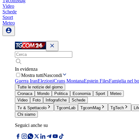
TgcomMag
Video
Schede
Sport
Meteo
In evidenza
Mostra tutti
Nascondi
Guerra Iran
Elezioni
Crans Montana
Epstein Files
Famiglia nel b
Tutte le notizie del giorno
Cronaca
Mondo
Politica
Economia
Sport
Meteo
Video
Foto
Infografiche
Schede
Tv & Spettacolo
TgcomLab
TgcomMag
TgTech
Lif
Chi siamo
Seguici anche su