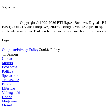
Seguici su
Copyright © 1999-
2026
RTI S.p.A. Business Digital - P.I
Bassi) - Uffici Viale Europa 46, 20093 Cologno Monzese (MI)
Rispett
artificiale generativa. È altresì fatto divieto espresso di utilizzare mez
Legal
Corporate
Privacy Policy
Cookie Policy
Sezioni
Cronaca
Mondo
Economia
Politica
Spettacolo
Televisione
People
Lifestyle
Videogiochi
Donne
Magazine
Motori