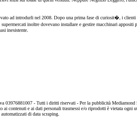
vato ad introdurli nel 2008. Dopo una prima fase di curiosit�, i client
I supermercati inoltre dovevano installare e gestire macchinari appositi p
si inesistente.
va 03976881007 - Tutti i diritti riservati - Per la pubblicità Mediamon
o ai contenuti e ai dati personali trasmessi e/o riprodotti è vietata ogni 
zi automatizzati di data scraping.