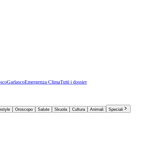
osco
Garlasco
Emergenza Clima
Tutti i dossier
estyle
Oroscopo
Salute
Skuola
Cultura
Animali
Speciali