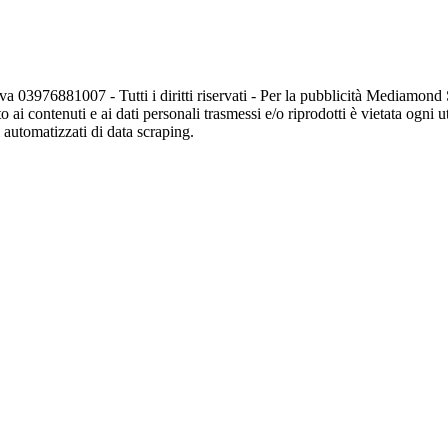
va 03976881007 - Tutti i diritti riservati - Per la pubblicità Mediamon
o ai contenuti e ai dati personali trasmessi e/o riprodotti è vietata ogni 
zi automatizzati di data scraping.