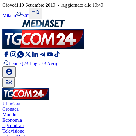
Giovedì 19 Settembre 2019
-
Aggiornato alle
19:49
Milano
30°
Leone
(23 Lug - 23 Ago)
Ultim'ora
Cronaca
Mondo
Economia
TgcomLab
Televisione