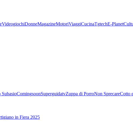
e
Videogiochi
Donne
Magazine
Motori
Viaggi
Cucina
Tgtech
E-Planet
Cult
 Subasio
Comingsoon
Superguidatv
Zuppa di Porro
Non Sprecare
Cotto 
tigiano in Fiera 2025