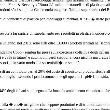
netarie, la plastica spadroneggia sempre negli imballaggi alimentari, so
el settore Food & Beverage: "Sono 2,1 milioni le tonnellate di plastica us
odotti sfusi sono una Cenerentola tra gli scaffali dei supermarket del B
i di tonnellate di plastica per imballaggi alimentari, il 73% � usato per
orevole a far pagare un supplemento per i prodotti in plastica monouso c
 un anno, nel 2018, sono stati oltre 13.000 i prodotti lanciati nel setto
ndagine Coop - sembra far presa sulla coscienza collettiva degli italiani
 28% in futuro) e automobili verdi (seppur ancora nicchia ma cresce la
associate in vario modo alla sostenibilit� crescono".
a
di un contributo pari al 20% del costo di acquisto di prodotti sfusi e al
subbuglio - secondo i primi commenti degli operatori - pi� l'industria, co
4% degli italiani si impegna nella lotta al cambiamento climatico anche 
n Italia � cos� marginale che neppure produttori e distributori sanno de
ivi sfusi sul totale di quelli venduti. Neppure Negozio Leggero, l'unica ca