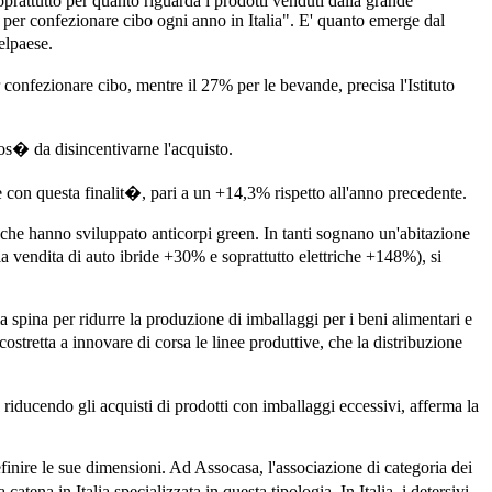
prattutto per quanto riguarda i prodotti venduti dalla grande
ati per confezionare cibo ogni anno in Italia". E' quanto emerge dal
elpaese.
 confezionare cibo, mentre il 27% per le bevande, precisa l'Istituto
os� da disincentivarne l'acquisto.
re con questa finalit�, pari a un +14,3% rispetto all'anno precedente.
 che hanno sviluppato anticorpi green. In tanti sognano un'abitazione
 vendita di auto ibride +30% e soprattutto elettriche +148%), si
la spina per ridurre la produzione di imballaggi per i beni alimentari e
stretta a innovare di corsa le linee produttive, che la distribuzione
riducendo gli acquisti di prodotti con imballaggi eccessivi, afferma la
finire le sue dimensioni. Ad Assocasa, l'associazione di categoria dei
tena in Italia specializzata in questa tipologia. In Italia, i detersivi