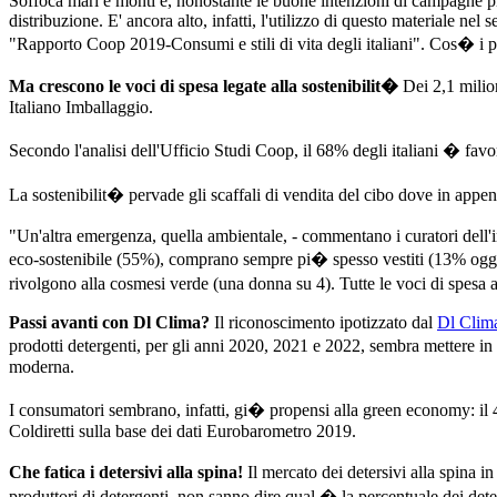
Soffoca mari e monti e, nonostante le buone intenzioni di campagne pla
distribuzione. E' ancora alto, infatti, l'utilizzo di questo materiale n
"Rapporto Coop 2019-Consumi e stili di vita degli italiani". Cos� i pr
Ma crescono le voci di spesa legate alla sostenibilit�
Dei 2,1 milion
Italiano Imballaggio.
Secondo l'analisi dell'Ufficio Studi Coop, il 68% degli italiani � fav
La sostenibilit� pervade gli scaffali di vendita del cibo dove in appena
"Un'altra emergenza, quella ambientale, - commentano i curatori dell'i
eco-sostenibile (55%), comprano sempre pi� spesso vestiti (13% oggi e
rivolgono alla cosmesi verde (una donna su 4). Tutte le voci di spesa 
Passi avanti con Dl Clima?
Il riconoscimento ipotizzato dal
Dl Clim
prodotti detergenti, per gli anni 2020, 2021 e 2022, sembra mettere in 
moderna.
I consumatori sembrano, infatti, gi� propensi alla green economy: il 4
Coldiretti sulla base dei dati Eurobarometro 2019.
Che fatica i detersivi alla spina!
Il mercato dei detersivi alla spina i
produttori di detergenti, non sanno dire qual � la percentuale dei deters