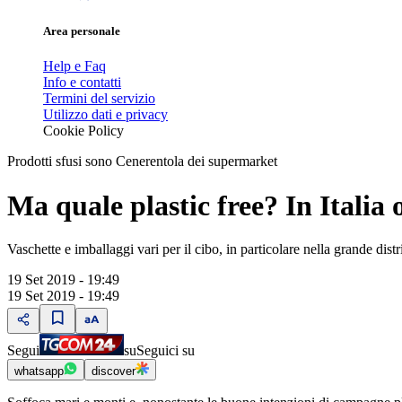
Area personale
Help e Faq
Info e contatti
Termini del servizio
Utilizzo dati e privacy
Cookie Policy
Prodotti sfusi sono Cenerentola dei supermarket
Ma quale plastic free? In Italia 
Vaschette e imballaggi vari per il cibo, in particolare nella grande dist
19 Set 2019 - 19:49
19 Set 2019 - 19:49
Segui
su
Seguici su
whatsapp
discover