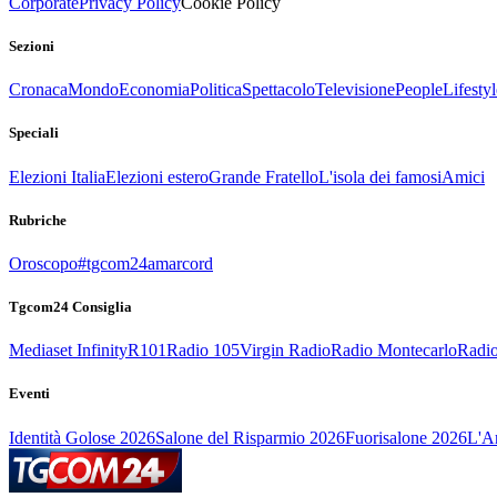
Corporate
Privacy Policy
Cookie Policy
Sezioni
Cronaca
Mondo
Economia
Politica
Spettacolo
Televisione
People
Lifestyl
Speciali
Elezioni Italia
Elezioni estero
Grande Fratello
L'isola dei famosi
Amici
Rubriche
Oroscopo
#tgcom24amarcord
Tgcom24 Consiglia
Mediaset Infinity
R101
Radio 105
Virgin Radio
Radio Montecarlo
Radio
Eventi
Identità Golose 2026
Salone del Risparmio 2026
Fuorisalone 2026
L'Ar