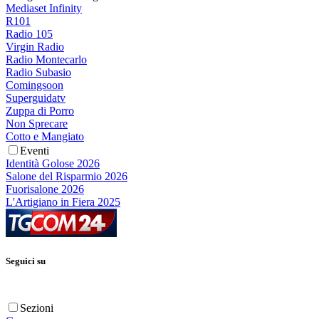
Mediaset Infinity
R101
Radio 105
Virgin Radio
Radio Montecarlo
Radio Subasio
Comingsoon
Superguidatv
Zuppa di Porro
Non Sprecare
Cotto e Mangiato
Eventi
Identità Golose 2026
Salone del Risparmio 2026
Fuorisalone 2026
L'Artigiano in Fiera 2025
Seguici su
Sezioni