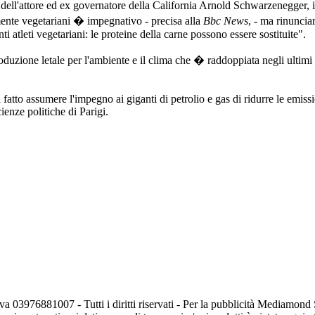
ll'attore ed ex governatore della California Arnold Schwarzenegger, il c
ente vegetariani � impegnativo - precisa alla
Bbc News
, - ma rinuncia
 atleti vegetariani: le proteine della carne possono essere sostituite".
oduzione letale per l'ambiente e il clima che � raddoppiata negli ultimi
o assumere l'impegno ai giganti di petrolio e gas di ridurre le emission
ienze politiche di Parigi.
va 03976881007 - Tutti i diritti riservati - Per la pubblicità Mediamon