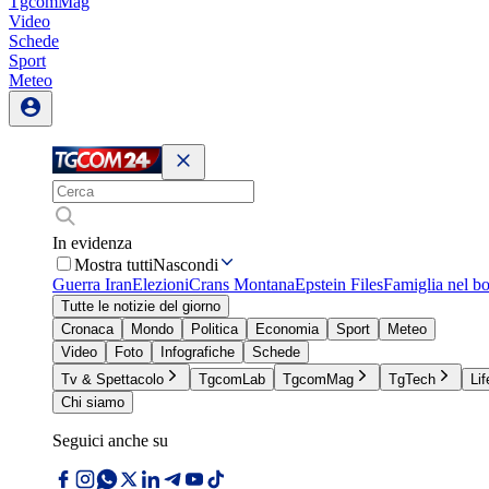
TgcomMag
Video
Schede
Sport
Meteo
In evidenza
Mostra tutti
Nascondi
Guerra Iran
Elezioni
Crans Montana
Epstein Files
Famiglia nel b
Tutte le notizie del giorno
Cronaca
Mondo
Politica
Economia
Sport
Meteo
Video
Foto
Infografiche
Schede
Tv & Spettacolo
TgcomLab
TgcomMag
TgTech
Lif
Chi siamo
Seguici anche su