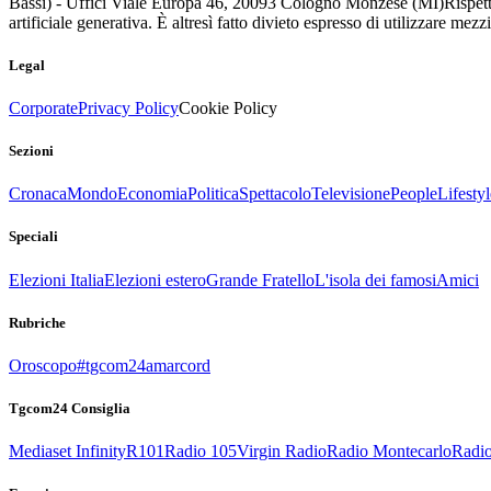
Bassi) - Uffici Viale Europa 46, 20093 Cologno Monzese (MI)
Rispett
artificiale generativa. È altresì fatto divieto espresso di utilizzare mez
Legal
Corporate
Privacy Policy
Cookie Policy
Sezioni
Cronaca
Mondo
Economia
Politica
Spettacolo
Televisione
People
Lifestyl
Speciali
Elezioni Italia
Elezioni estero
Grande Fratello
L'isola dei famosi
Amici
Rubriche
Oroscopo
#tgcom24amarcord
Tgcom24 Consiglia
Mediaset Infinity
R101
Radio 105
Virgin Radio
Radio Montecarlo
Radio