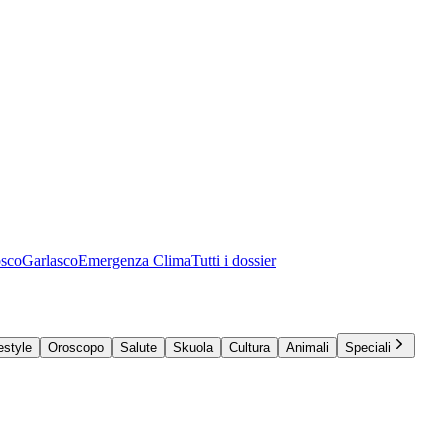
osco
Garlasco
Emergenza Clima
Tutti i dossier
estyle
Oroscopo
Salute
Skuola
Cultura
Animali
Speciali