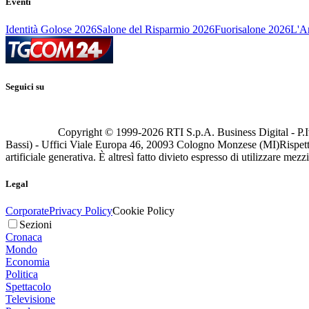
Eventi
Identità Golose 2026
Salone del Risparmio 2026
Fuorisalone 2026
L'Ar
Seguici su
Copyright © 1999-
2026
RTI S.p.A. Business Digital - P.I
Bassi) - Uffici Viale Europa 46, 20093 Cologno Monzese (MI)
Rispett
artificiale generativa. È altresì fatto divieto espresso di utilizzare mez
Legal
Corporate
Privacy Policy
Cookie Policy
Sezioni
Cronaca
Mondo
Economia
Politica
Spettacolo
Televisione