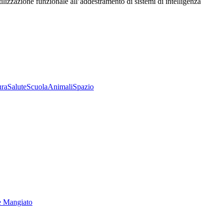
utilizzazione funzionale all’addestramento di sistemi di intelligenza
ura
Salute
Scuola
Animali
Spazio
e Mangiato