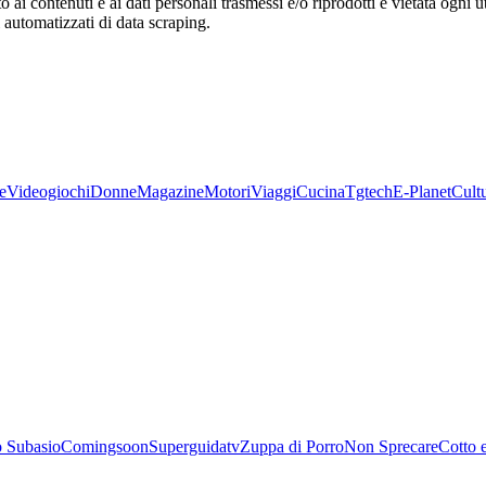
o ai contenuti e ai dati personali trasmessi e/o riprodotti è vietata ogni 
zi automatizzati di data scraping.
e
Videogiochi
Donne
Magazine
Motori
Viaggi
Cucina
Tgtech
E-Planet
Cult
 Subasio
Comingsoon
Superguidatv
Zuppa di Porro
Non Sprecare
Cotto 