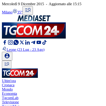
Mercoledì 9 Dicembre 2015
-
Aggiornato alle
15:15
Milano
35°
Leone
(23 Lug - 23 Ago)
Ultim'ora
Cronaca
Mondo
Economia
TgcomLab
Televisione