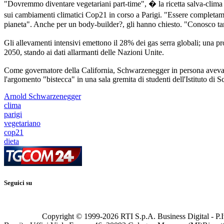
"Dovremmo diventare vegetariani part-time", � la ricetta salva-clima de
sui cambiamenti climatici Cop21 in corso a Parigi. "Essere completam
pianeta". Anche per un body-builder?, gli hanno chiesto. "Conosco tanti
Gli allevamenti intensivi emettono il 28% dei gas serra globali; una pr
2050, stando ai dati allarmanti delle Nazioni Unite.
Come governatore della California, Schwarzenegger in persona aveva fatt
l'argomento "bistecca" in una sala gremita di studenti dell'Istituto di Sc
Arnold Schwarzenegger
clima
parigi
vegetariano
cop21
dieta
Seguici su
Copyright © 1999-
2026
RTI S.p.A. Business Digital - P.I