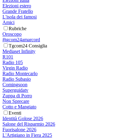
Elezioni Italia
Elezioni estero
Grande Fratello
L'isola dei famosi
Amici
Rubriche
Oroscopo
#tgcom24amarcord
Tgcom24 Consiglia
Mediaset Infinity
R101
Radio 105
Virgin Radio
Radio Montecarlo
Radio Subasio
Comingsoon
Superguidatv
Zuppa di Porro
Non Sprecare
Cotto e Mangiato
Eventi
Identità Golose 2026
Salone del Risparmio 2026
Fuorisalone 2026
L'Artigiano in Fiera 2025