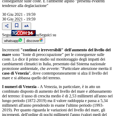
conseguenze sulle coste. E l'ambiente alpino "presenta evidenti
tendenze alla deglaciazione"
30 Giu 2021 - 19:59
30 Giu 2021 - 19:59
Segui
su
Seguici su
whatsapp
discover
Incrementi
"continui e irreversibili" dell'aumento del livello del
mare
sono "fonte di preoccupazione" per le conseguenze sulle
coste. Lo dice il primo studio sul monitoraggio degli impatti dei
cambiamenti climatici in Italia, presentato dal Sistema nazionale
protezione ambientale, che avverte: "Particolare attenzione merita il
caso di Venezia
", dove contemporaneamente si alza il livello del
mare e si abbassa quello del terreno.
I numeri di Venezia -
A Venezia, in particolare, è in atto un
combinato disposto di aumento del livello del mare e abbassamento
del terreno: il tasso di crescita medio è di 2,53 millimetri all'anno nel
lungo periodo (1872-2019) ma il valore raddoppia e passa a 5,34
millimetri all'anno prendendo in esame l'ultimo periodo (1993-
2019). Per quanto riguarda le variazioni del livello del mare, gli
incrementi, dell'ordine di pochi millimetri l'anno (valori medi del