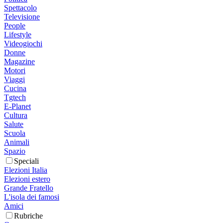
Spettacolo
Televisione
People
Lifestyle
Videogiochi
Donne
Magazine
Motori
Viaggi
Cucina
Tgtech
E-Planet
Cultura
Salute
Scuola
Animali
Spazio
Speciali
Elezioni Italia
Elezioni estero
Grande Fratello
L'isola dei famosi
Amici
Rubriche