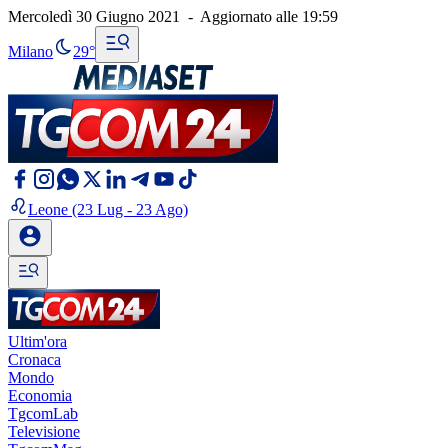
Mercoledì 30 Giugno 2021
-
Aggiornato alle
19:59
Milano
29°
Leone
(23 Lug - 23 Ago)
Ultim'ora
Cronaca
Mondo
Economia
TgcomLab
Televisione