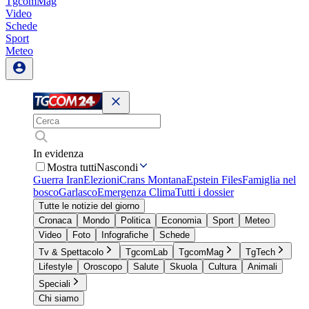
TgcomMag
Video
Schede
Sport
Meteo
In evidenza
Mostra tutti
Nascondi
Guerra Iran
Elezioni
Crans Montana
Epstein Files
Famiglia nel
bosco
Garlasco
Emergenza Clima
Tutti i dossier
Tutte le notizie del giorno
Cronaca
Mondo
Politica
Economia
Sport
Meteo
Video
Foto
Infografiche
Schede
Tv & Spettacolo
TgcomLab
TgcomMag
TgTech
Lifestyle
Oroscopo
Salute
Skuola
Cultura
Animali
Speciali
Chi siamo