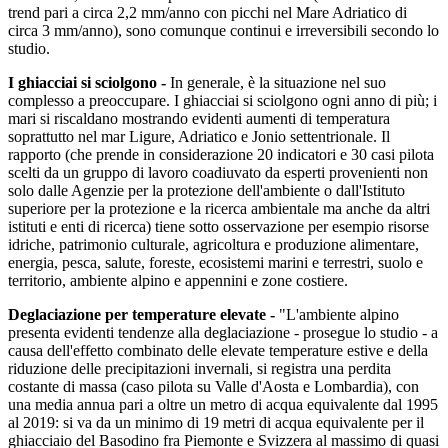
trend pari a circa 2,2 mm/anno con picchi nel Mare Adriatico di
circa 3 mm/anno), sono comunque continui e irreversibili secondo lo
studio.
I ghiacciai si sciolgono -
In generale, è la situazione nel suo
complesso a preoccupare. I ghiacciai si sciolgono ogni anno di più; i
mari si riscaldano mostrando evidenti aumenti di temperatura
soprattutto nel mar Ligure, Adriatico e Jonio settentrionale. Il
rapporto (che prende in considerazione 20 indicatori e 30 casi pilota
scelti da un gruppo di lavoro coadiuvato da esperti provenienti non
solo dalle Agenzie per la protezione dell'ambiente o dall'Istituto
superiore per la protezione e la ricerca ambientale ma anche da altri
istituti e enti di ricerca) tiene sotto osservazione per esempio risorse
idriche, patrimonio culturale, agricoltura e produzione alimentare,
energia, pesca, salute, foreste, ecosistemi marini e terrestri, suolo e
territorio, ambiente alpino e appennini e zone costiere.
Deglaciazione per temperature elevate -
"L'ambiente alpino
presenta evidenti tendenze alla deglaciazione - prosegue lo studio - a
causa dell'effetto combinato delle elevate temperature estive e della
riduzione delle precipitazioni invernali, si registra una perdita
costante di massa (caso pilota su Valle d'Aosta e Lombardia), con
una media annua pari a oltre un metro di acqua equivalente dal 1995
al 2019: si va da un minimo di 19 metri di acqua equivalente per il
ghiacciaio del Basodino fra Piemonte e Svizzera al massimo di quasi