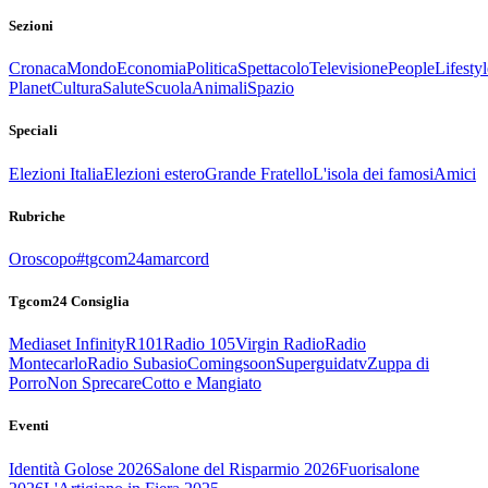
Sezioni
Cronaca
Mondo
Economia
Politica
Spettacolo
Televisione
People
Lifestyl
Planet
Cultura
Salute
Scuola
Animali
Spazio
Speciali
Elezioni Italia
Elezioni estero
Grande Fratello
L'isola dei famosi
Amici
Rubriche
Oroscopo
#tgcom24amarcord
Tgcom24 Consiglia
Mediaset Infinity
R101
Radio 105
Virgin Radio
Radio
Montecarlo
Radio Subasio
Comingsoon
Superguidatv
Zuppa di
Porro
Non Sprecare
Cotto e Mangiato
Eventi
Identità Golose 2026
Salone del Risparmio 2026
Fuorisalone