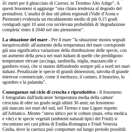
41 metri per il ghiacciaio di Careser, in Trentino Alto Adige". A
questi fenomeni si aggiunge "una chiara tendenza al degrado del
permafrost. L'analisi di due siti pilota regionali (Valle d'Aosta e
Piemonte) evidenzia un riscaldamento medio di più 0,15 gradi
centigradi ogni 10 anni con un'elevata probabilità di 'degradazione
completa' entro il 2040 nel sito piemontese".
La situazione del mare -
Per il mare "la situazione mostra segnali
inequivocabili: all'aumento della temperatura del mare corrisponde
già una significativa variazione della distribuzione delle specie, con
un aumento della pesca nei mari italiani di quelle che prediligono
temperature elevate (acciuga, sardinella, triglia, mazzancolle e
gambero rosa), che si stanno diffondendo sempre più a nord nei mari
italiani. Penalizzate le specie di grandi dimensioni, talvolta di grande
interesse commerciale, come il merluzzo, il cantaro, il branzino, lo
sgombro e la palamita".
Conseguenze sul ciclo di crescita e riproduttivo -
Il fenomeno
è fotografato dall'indicatore 'temperatura media della catture'
cresciuta di oltre un grado negli ultimi 30 anni; un fenomeno
più marcato nei mari del sud, nel Tirreno e mar Ligure rispetto
all'Adriatico. Mentre "stress idrico per le colture (mais, erba medica
e vite) e le specie vegetali (ambienti naturali tipici del Friuli) si
riscontrano nei casi pilota di Emilia-Romagna e Friuli Venezia
Giulia, dove la carenza può comportare sul lungo periodo possibili