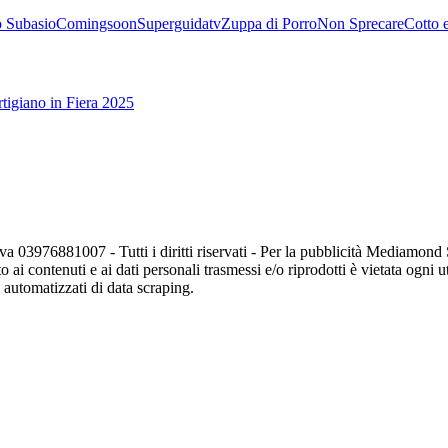
 Subasio
Comingsoon
Superguidatv
Zuppa di Porro
Non Sprecare
Cotto 
tigiano in Fiera 2025
va 03976881007 - Tutti i diritti riservati - Per la pubblicità Mediamon
o ai contenuti e ai dati personali trasmessi e/o riprodotti è vietata ogni 
zi automatizzati di data scraping.