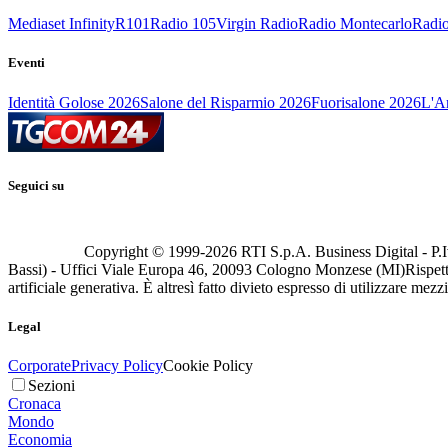
Mediaset Infinity
R101
Radio 105
Virgin Radio
Radio Montecarlo
Radio
Eventi
Identità Golose 2026
Salone del Risparmio 2026
Fuorisalone 2026
L'Ar
Seguici su
Copyright © 1999-
2026
RTI S.p.A. Business Digital - P.I
Bassi) - Uffici Viale Europa 46, 20093 Cologno Monzese (MI)
Rispett
artificiale generativa. È altresì fatto divieto espresso di utilizzare mez
Legal
Corporate
Privacy Policy
Cookie Policy
Sezioni
Cronaca
Mondo
Economia