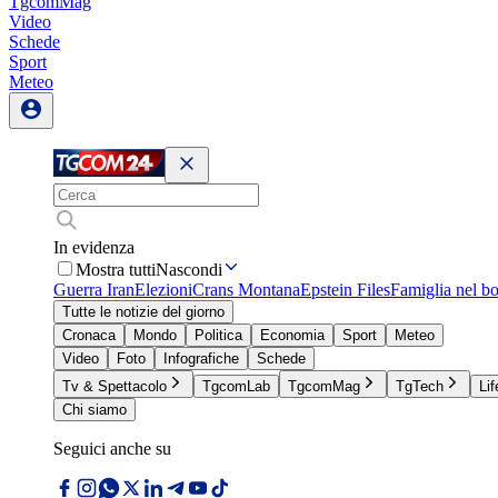
TgcomMag
Video
Schede
Sport
Meteo
In evidenza
Mostra tutti
Nascondi
Guerra Iran
Elezioni
Crans Montana
Epstein Files
Famiglia nel b
Tutte le notizie del giorno
Cronaca
Mondo
Politica
Economia
Sport
Meteo
Video
Foto
Infografiche
Schede
Tv & Spettacolo
TgcomLab
TgcomMag
TgTech
Lif
Chi siamo
Seguici anche su