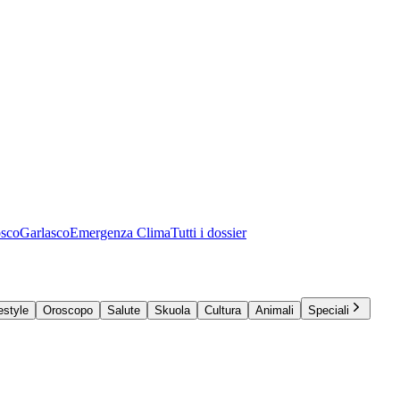
osco
Garlasco
Emergenza Clima
Tutti i dossier
estyle
Oroscopo
Salute
Skuola
Cultura
Animali
Speciali