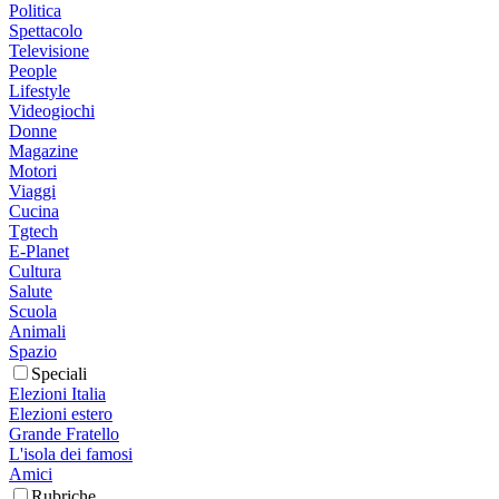
Politica
Spettacolo
Televisione
People
Lifestyle
Videogiochi
Donne
Magazine
Motori
Viaggi
Cucina
Tgtech
E-Planet
Cultura
Salute
Scuola
Animali
Spazio
Speciali
Elezioni Italia
Elezioni estero
Grande Fratello
L'isola dei famosi
Amici
Rubriche