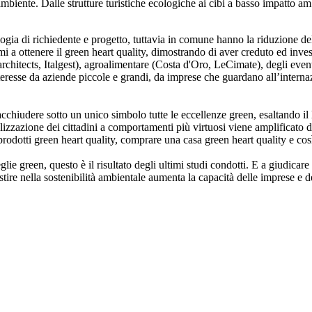
ambiente. Dalle strutture turistiche ecologiche ai cibi a basso impatto amb
ologia di richiedente e progetto, tuttavia in comune hanno la riduzione del
imi a ottenere il green heart quality, dimostrando di aver creduto ed inve
hitects, Italgest), agroalimentare (Costa d'Oro, LeCimate), degli eventi 
teresse da aziende piccole e grandi, da imprese che guardano all’internaz
acchiudere sotto un unico simbolo tutte le eccellenze green, esaltando il l
ibilizzazione dei cittadini a comportamenti più virtuosi viene amplificato
e prodotti green heart quality, comprare una casa green heart quality e cos
ie green, questo è il risultato degli ultimi studi condotti. E a giudicare
 nella sostenibilità ambientale aumenta la capacità delle imprese e del