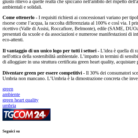
giusto rilievo a quelle realtà che spiccano nell'ambito del rispetto dell'
ambientali e solidali.
Come ottenerlo -
I requisiti richiesti ai concessionari variano per tip
risorse come l’acqua, la raccolta differenziata al 100% e così via. I pr
ricettivo (Valle di Assisi, Roccafiore, Belmonte), edile (SAME, DUOarc
presentati da scuole e da associazioni e numerose manifestazioni di in
eco-attenti.
Il vantaggio di un unico logo per tutti i settori -
L'idea è quella di r
nell'ottica della sostenibilità ambientale. L’impatto in termini di sens
di alloggiare in una struttura certificata green heart quality, acquistar
Diventare green per essere competitivi -
Il 30% dei consumatori scegl
Umbria non mancano. L’Umbria è la dimostrazione concreta che investire
green
ambiente
green heart quality
umbria
Seguici su