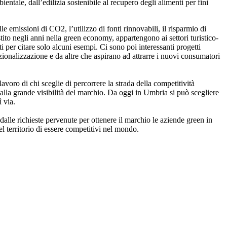
ientale, dall’edilizia sostenibile al recupero degli alimenti per fini
le emissioni di CO2, l’utilizzo di fonti rinnovabili, il risparmio di
stito negli anni nella green economy, appartengono ai settori turistico-
per citare solo alcuni esempi. Ci sono poi interessanti progetti
ionalizzazione e da altre che aspirano ad attrarre i nuovi consumatori
avoro di chi sceglie di percorrere la strada della competitività
 dalla grande visibilità del marchio. Da oggi in Umbria si può scegliere
ì via.
 dalle richieste pervenute per ottenere il marchio le aziende green in
 territorio di essere competitivi nel mondo.