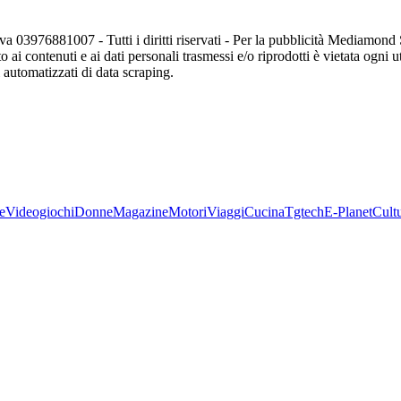
va 03976881007 - Tutti i diritti riservati - Per la pubblicità Mediamon
o ai contenuti e ai dati personali trasmessi e/o riprodotti è vietata ogni 
zi automatizzati di data scraping.
e
Videogiochi
Donne
Magazine
Motori
Viaggi
Cucina
Tgtech
E-Planet
Cult