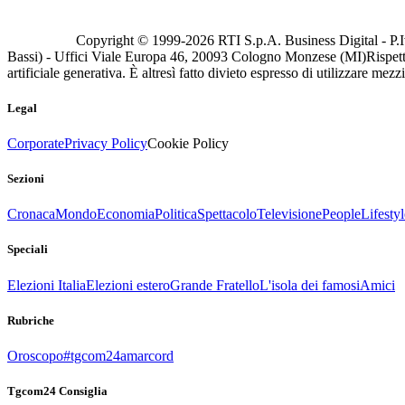
Copyright © 1999-
2026
RTI S.p.A. Business Digital - P.I
Bassi) - Uffici Viale Europa 46, 20093 Cologno Monzese (MI)
Rispett
artificiale generativa. È altresì fatto divieto espresso di utilizzare mez
Legal
Corporate
Privacy Policy
Cookie Policy
Sezioni
Cronaca
Mondo
Economia
Politica
Spettacolo
Televisione
People
Lifestyl
Speciali
Elezioni Italia
Elezioni estero
Grande Fratello
L'isola dei famosi
Amici
Rubriche
Oroscopo
#tgcom24amarcord
Tgcom24 Consiglia