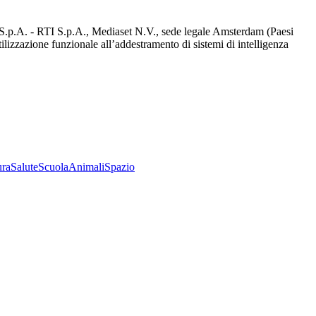
d S.p.A. - RTI S.p.A., Mediaset N.V., sede legale Amsterdam (Paesi
utilizzazione funzionale all’addestramento di sistemi di intelligenza
ura
Salute
Scuola
Animali
Spazio