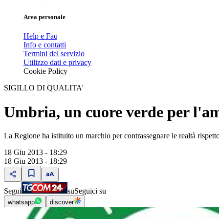
Area personale
Help e Faq
Info e contatti
Termini del servizio
Utilizzo dati e privacy
Cookie Policy
SIGILLO DI QUALITA'
Umbria, un cuore verde per l'a
La Regione ha istituito un marchio per contrassegnare le realtà rispett
18 Giu 2013 - 18:29
18 Giu 2013 - 18:29
Segui
su
Seguici su
whatsapp
discover