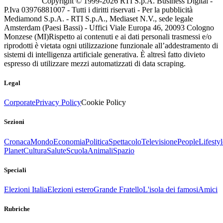
Copyright © 1999-
2026
RTI S.p.A. Business Digital -
P.Iva 03976881007 - Tutti i diritti riservati - Per la pubblicità
Mediamond S.p.A. - RTI S.p.A., Mediaset N.V., sede legale
Amsterdam (Paesi Bassi) - Uffici Viale Europa 46, 20093 Cologno
Monzese (MI)
Rispetto ai contenuti e ai dati personali trasmessi e/o
riprodotti è vietata ogni utilizzazione funzionale all’addestramento di
sistemi di intelligenza artificiale generativa. È altresì fatto divieto
espresso di utilizzare mezzi automatizzati di data scraping.
Legal
Corporate
Privacy Policy
Cookie Policy
Sezioni
Cronaca
Mondo
Economia
Politica
Spettacolo
Televisione
People
Lifestyl
Planet
Cultura
Salute
Scuola
Animali
Spazio
Speciali
Elezioni Italia
Elezioni estero
Grande Fratello
L'isola dei famosi
Amici
Rubriche