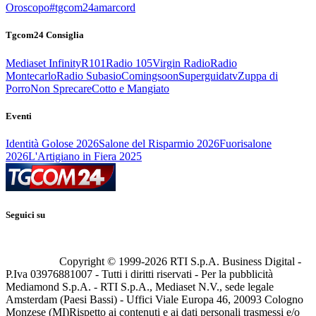
Oroscopo
#tgcom24amarcord
Tgcom24 Consiglia
Mediaset Infinity
R101
Radio 105
Virgin Radio
Radio
Montecarlo
Radio Subasio
Comingsoon
Superguidatv
Zuppa di
Porro
Non Sprecare
Cotto e Mangiato
Eventi
Identità Golose 2026
Salone del Risparmio 2026
Fuorisalone
2026
L'Artigiano in Fiera 2025
Seguici su
Copyright © 1999-
2026
RTI S.p.A. Business Digital -
P.Iva 03976881007 - Tutti i diritti riservati - Per la pubblicità
Mediamond S.p.A. - RTI S.p.A., Mediaset N.V., sede legale
Amsterdam (Paesi Bassi) - Uffici Viale Europa 46, 20093 Cologno
Monzese (MI)
Rispetto ai contenuti e ai dati personali trasmessi e/o