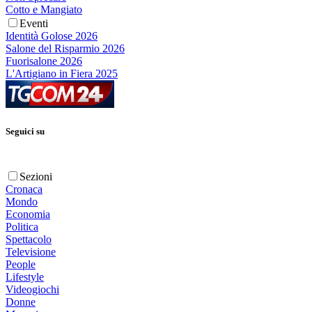
Cotto e Mangiato
Eventi
Identità Golose 2026
Salone del Risparmio 2026
Fuorisalone 2026
L'Artigiano in Fiera 2025
Seguici su
Sezioni
Cronaca
Mondo
Economia
Politica
Spettacolo
Televisione
People
Lifestyle
Videogiochi
Donne