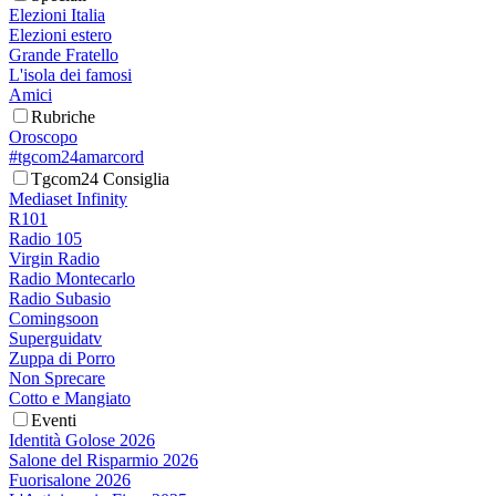
Elezioni Italia
Elezioni estero
Grande Fratello
L'isola dei famosi
Amici
Rubriche
Oroscopo
#tgcom24amarcord
Tgcom24 Consiglia
Mediaset Infinity
R101
Radio 105
Virgin Radio
Radio Montecarlo
Radio Subasio
Comingsoon
Superguidatv
Zuppa di Porro
Non Sprecare
Cotto e Mangiato
Eventi
Identità Golose 2026
Salone del Risparmio 2026
Fuorisalone 2026