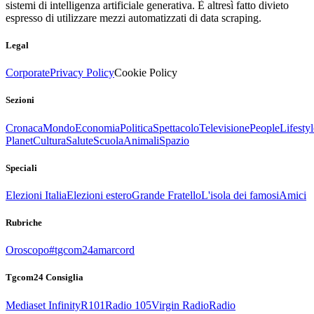
sistemi di intelligenza artificiale generativa. È altresì fatto divieto
espresso di utilizzare mezzi automatizzati di data scraping.
Legal
Corporate
Privacy Policy
Cookie Policy
Sezioni
Cronaca
Mondo
Economia
Politica
Spettacolo
Televisione
People
Lifestyl
Planet
Cultura
Salute
Scuola
Animali
Spazio
Speciali
Elezioni Italia
Elezioni estero
Grande Fratello
L'isola dei famosi
Amici
Rubriche
Oroscopo
#tgcom24amarcord
Tgcom24 Consiglia
Mediaset Infinity
R101
Radio 105
Virgin Radio
Radio