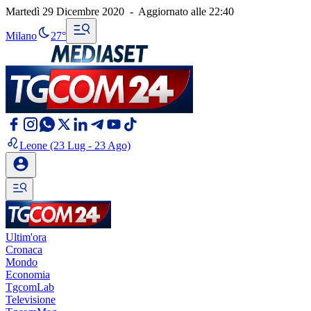
Martedì 29 Dicembre 2020
-
Aggiornato alle
22:40
Milano
27°
Leone
(23 Lug - 23 Ago)
Ultim'ora
Cronaca
Mondo
Economia
TgcomLab
Televisione