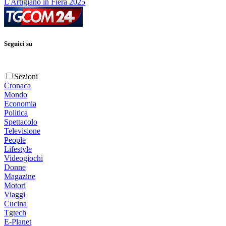
L'Artigiano in Fiera 2025
Seguici su
Sezioni
Cronaca
Mondo
Economia
Politica
Spettacolo
Televisione
People
Lifestyle
Videogiochi
Donne
Magazine
Motori
Viaggi
Cucina
Tgtech
E-Planet