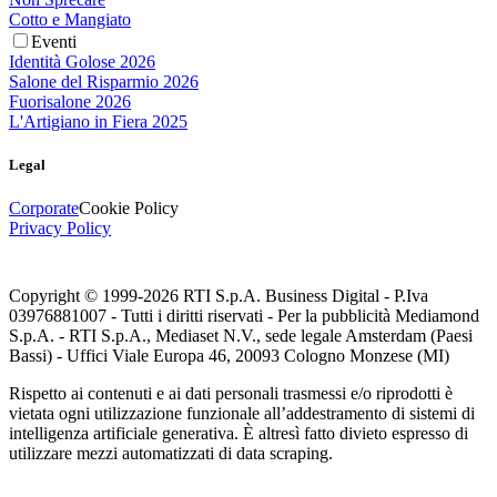
Cotto e Mangiato
Eventi
Identità Golose 2026
Salone del Risparmio 2026
Fuorisalone 2026
L'Artigiano in Fiera 2025
Legal
Corporate
Cookie Policy
Privacy Policy
Copyright © 1999-
2026
RTI S.p.A. Business Digital - P.Iva
03976881007 - Tutti i diritti riservati - Per la pubblicità Mediamond
S.p.A. - RTI S.p.A., Mediaset N.V., sede legale Amsterdam (Paesi
Bassi) - Uffici Viale Europa 46, 20093 Cologno Monzese (MI)
Rispetto ai contenuti e ai dati personali trasmessi e/o riprodotti è
vietata ogni utilizzazione funzionale all’addestramento di sistemi di
intelligenza artificiale generativa. È altresì fatto divieto espresso di
utilizzare mezzi automatizzati di data scraping.