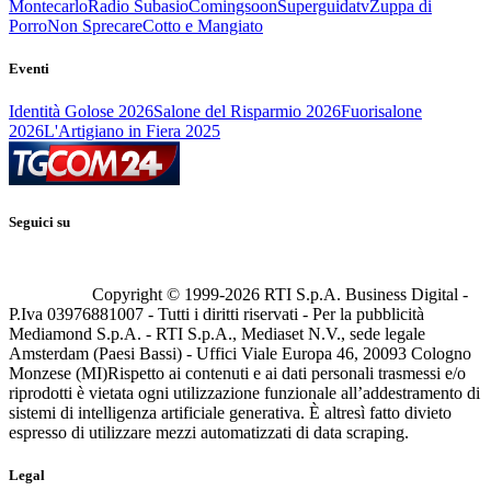
Montecarlo
Radio Subasio
Comingsoon
Superguidatv
Zuppa di
Porro
Non Sprecare
Cotto e Mangiato
Eventi
Identità Golose 2026
Salone del Risparmio 2026
Fuorisalone
2026
L'Artigiano in Fiera 2025
Seguici su
Copyright © 1999-
2026
RTI S.p.A. Business Digital -
P.Iva 03976881007 - Tutti i diritti riservati - Per la pubblicità
Mediamond S.p.A. - RTI S.p.A., Mediaset N.V., sede legale
Amsterdam (Paesi Bassi) - Uffici Viale Europa 46, 20093 Cologno
Monzese (MI)
Rispetto ai contenuti e ai dati personali trasmessi e/o
riprodotti è vietata ogni utilizzazione funzionale all’addestramento di
sistemi di intelligenza artificiale generativa. È altresì fatto divieto
espresso di utilizzare mezzi automatizzati di data scraping.
Legal