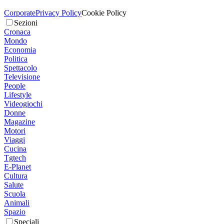
Corporate
Privacy Policy
Cookie Policy
Sezioni
Cronaca
Mondo
Economia
Politica
Spettacolo
Televisione
People
Lifestyle
Videogiochi
Donne
Magazine
Motori
Viaggi
Cucina
Tgtech
E-Planet
Cultura
Salute
Scuola
Animali
Spazio
Speciali