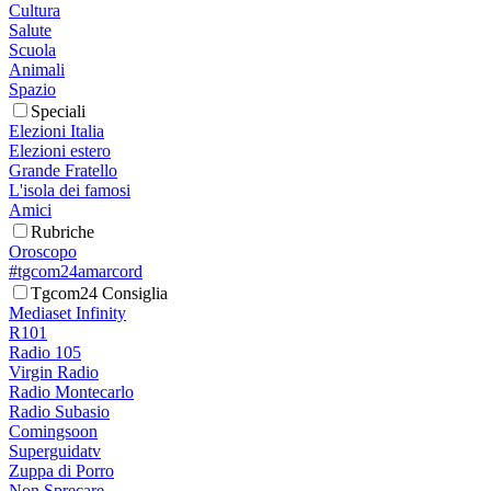
Cultura
Salute
Scuola
Animali
Spazio
Speciali
Elezioni Italia
Elezioni estero
Grande Fratello
L'isola dei famosi
Amici
Rubriche
Oroscopo
#tgcom24amarcord
Tgcom24 Consiglia
Mediaset Infinity
R101
Radio 105
Virgin Radio
Radio Montecarlo
Radio Subasio
Comingsoon
Superguidatv
Zuppa di Porro
Non Sprecare