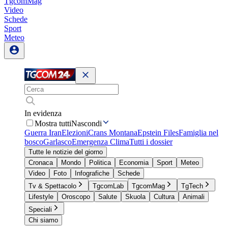
TgcomMag
Video
Schede
Sport
Meteo
In evidenza
Mostra tutti
Nascondi
Guerra Iran
Elezioni
Crans Montana
Epstein Files
Famiglia nel
bosco
Garlasco
Emergenza Clima
Tutti i dossier
Tutte le notizie del giorno
Cronaca
Mondo
Politica
Economia
Sport
Meteo
Video
Foto
Infografiche
Schede
Tv & Spettacolo
TgcomLab
TgcomMag
TgTech
Lifestyle
Oroscopo
Salute
Skuola
Cultura
Animali
Speciali
Chi siamo