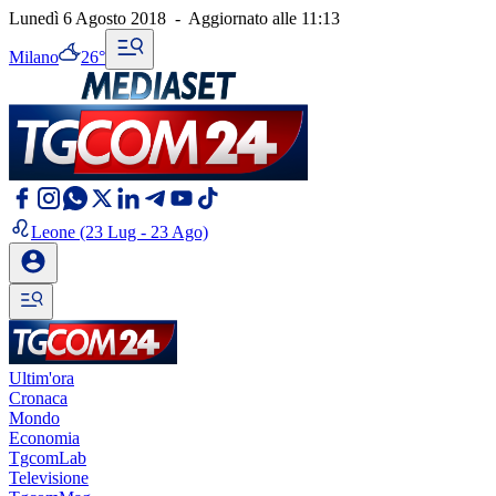
Lunedì 6 Agosto 2018
-
Aggiornato alle
11:13
Milano
26°
Leone
(23 Lug - 23 Ago)
Ultim'ora
Cronaca
Mondo
Economia
TgcomLab
Televisione