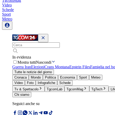
TgcomMag
Video
Schede
Sport
Meteo
In evidenza
Mostra tutti
Nascondi
Guerra Iran
Elezioni
Crans Montana
Epstein Files
Famiglia nel b
Tutte le notizie del giorno
Cronaca
Mondo
Politica
Economia
Sport
Meteo
Video
Foto
Infografiche
Schede
Tv & Spettacolo
TgcomLab
TgcomMag
TgTech
Lif
Chi siamo
Seguici anche su