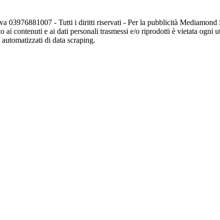
va 03976881007 - Tutti i diritti riservati - Per la pubblicità Mediamon
o ai contenuti e ai dati personali trasmessi e/o riprodotti è vietata ogni 
zi automatizzati di data scraping.