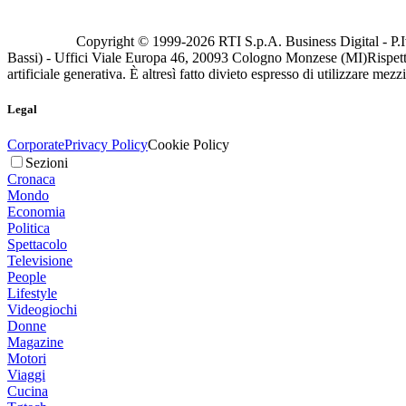
Copyright © 1999-
2026
RTI S.p.A. Business Digital - P.I
Bassi) - Uffici Viale Europa 46, 20093 Cologno Monzese (MI)
Rispett
artificiale generativa. È altresì fatto divieto espresso di utilizzare mez
Legal
Corporate
Privacy Policy
Cookie Policy
Sezioni
Cronaca
Mondo
Economia
Politica
Spettacolo
Televisione
People
Lifestyle
Videogiochi
Donne
Magazine
Motori
Viaggi
Cucina