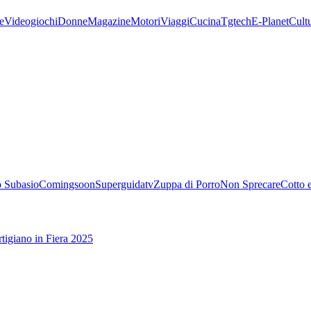
e
Videogiochi
Donne
Magazine
Motori
Viaggi
Cucina
Tgtech
E-Planet
Cult
 Subasio
Comingsoon
Superguidatv
Zuppa di Porro
Non Sprecare
Cotto 
tigiano in Fiera 2025