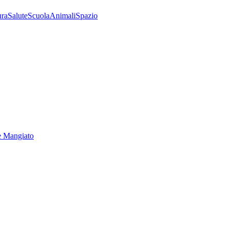
ura
Salute
Scuola
Animali
Spazio
e Mangiato