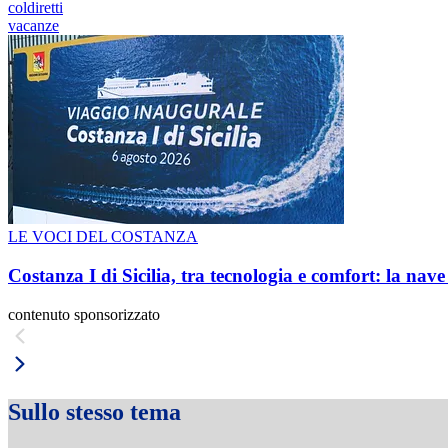
coldiretti
vacanze
LE VOCI DEL COSTANZA
Costanza I di Sicilia, tra tecnologia e comfort: la nav
contenuto sponsorizzato
Sullo stesso tema