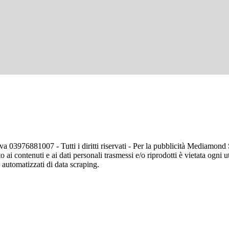
va 03976881007 - Tutti i diritti riservati - Per la pubblicità Mediamon
o ai contenuti e ai dati personali trasmessi e/o riprodotti è vietata ogni 
zi automatizzati di data scraping.