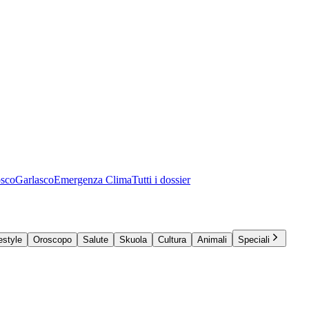
osco
Garlasco
Emergenza Clima
Tutti i dossier
estyle
Oroscopo
Salute
Skuola
Cultura
Animali
Speciali