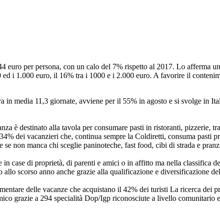
44 euro per persona, con un calo del 7% rispetto al 2017. Lo afferma un
0 ed i 1.000 euro, il 16% tra i 1000 e i 2.000 euro. A favorire il conteni
ra in media 11,3 giornate, avviene per il 55% in agosto e si svolge in Ita
za è destinato alla tavola per consumare pasti in ristoranti, pizzerie, tra
4% dei vacanzieri che, continua sempre la Coldiretti, consuma pasti prin
 se non manca chi sceglie paninoteche, fast food, cibi di strada e pranzi
e in case di proprietà, di parenti e amici o in affitto ma nella classifica
o allo scorso anno anche grazie alla qualificazione e diversificazione dell
entare delle vacanze che acquistano il 42% dei turisti La ricerca dei pro
ico grazie a 294 specialità Dop/Igp riconosciute a livello comunitario