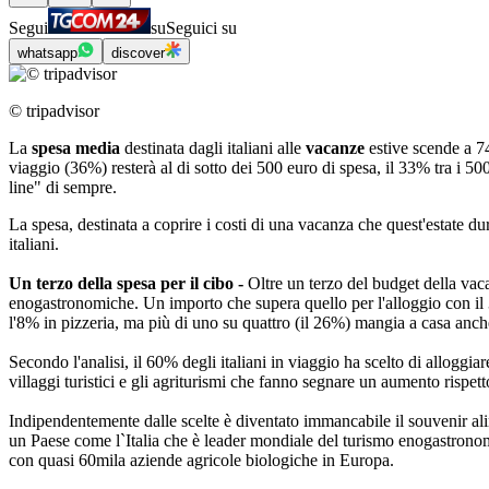
Segui
su
Seguici su
whatsapp
discover
© tripadvisor
La
spesa media
destinata dagli italiani alle
vacanze
estive scende a 7
viaggio (36%) resterà al di sotto dei 500 euro di spesa, il 33% tra i 50
line" di sempre.
La spesa, destinata a coprire i costi di una vacanza che quest'estate du
italiani.
Un terzo della spesa per il cibo -
Oltre un terzo del budget della vacan
enogastronomiche. Un importo che supera quello per l'alloggio con il 3
l'8% in pizzeria, ma più di uno su quattro (il 26%) mangia a casa anche
Secondo l'analisi, il 60% degli italiani in viaggio ha scelto di alloggiar
villaggi turistici e gli agriturismi che fanno segnare un aumento rispett
Indipendentemente dalle scelte è diventato immancabile il souvenir alim
un Paese come l`Italia che è leader mondiale del turismo enogastronom
con quasi 60mila aziende agricole biologiche in Europa.