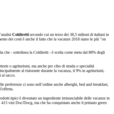
'analisi
Coldiretti
secondo cui un terzo dei 38,5 milioni di italiani in
mento dei costi è anche il fatto che la vacanze 2018 siano le più "on
lia che - sottolinea la Coldiretti - è scelta come meta dal 88% degli
ttorie o agriturismi, ma anche per cibo di strada o specialità
cipalmente al ristorante durante la vacanza, il 9% in agriturismi,
 al sacco.
 delle preferenze ci sono nell`ordine anche alberghi, bed and breakfast,
'offerta.
dotti tipici è diventato un ingrediente irrinunciabile delle vacanze in
 e 415 vini Doc/Docg, ma che ha conquistato anche il primato green