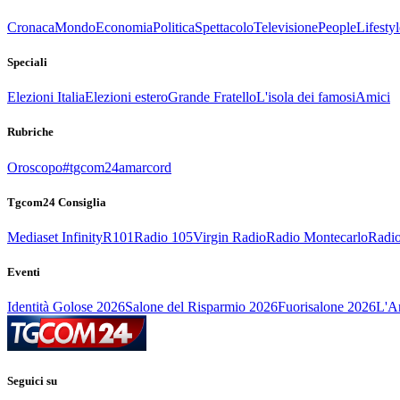
Cronaca
Mondo
Economia
Politica
Spettacolo
Televisione
People
Lifestyl
Speciali
Elezioni Italia
Elezioni estero
Grande Fratello
L'isola dei famosi
Amici
Rubriche
Oroscopo
#tgcom24amarcord
Tgcom24 Consiglia
Mediaset Infinity
R101
Radio 105
Virgin Radio
Radio Montecarlo
Radio
Eventi
Identità Golose 2026
Salone del Risparmio 2026
Fuorisalone 2026
L'Ar
Seguici su