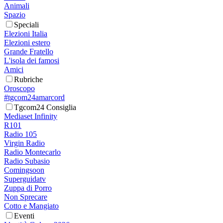
Animali
Spazio
Speciali
Elezioni Italia
Elezioni estero
Grande Fratello
L'isola dei famosi
Amici
Rubriche
Oroscopo
#tgcom24amarcord
Tgcom24 Consiglia
Mediaset Infinity
R101
Radio 105
Virgin Radio
Radio Montecarlo
Radio Subasio
Comingsoon
Superguidatv
Zuppa di Porro
Non Sprecare
Cotto e Mangiato
Eventi