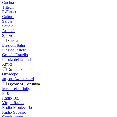
Cucina
Tgtech
E-Planet
Cultura
Salute
Scuola
Animali
Spazio
Speciali
Elezioni Italia
Elezioni estero
Grande Fratello
L'isola dei famosi
Amici
Rubriche
Oroscopo
#tgcom24amarcord
Tgcom24 Consiglia
Mediaset Infinity
R101
Radio 105
Virgin Radio
Radio Montecarlo
Radio Subasio
Comingsoon