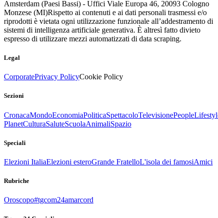
Amsterdam (Paesi Bassi) - Uffici Viale Europa 46, 20093 Cologno
Monzese (MI)
Rispetto ai contenuti e ai dati personali trasmessi e/o
riprodotti è vietata ogni utilizzazione funzionale all’addestramento di
sistemi di intelligenza artificiale generativa. È altresì fatto divieto
espresso di utilizzare mezzi automatizzati di data scraping.
Legal
Corporate
Privacy Policy
Cookie Policy
Sezioni
Cronaca
Mondo
Economia
Politica
Spettacolo
Televisione
People
Lifestyl
Planet
Cultura
Salute
Scuola
Animali
Spazio
Speciali
Elezioni Italia
Elezioni estero
Grande Fratello
L'isola dei famosi
Amici
Rubriche
Oroscopo
#tgcom24amarcord