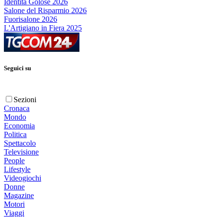
Identità Golose 2026
Salone del Risparmio 2026
Fuorisalone 2026
L'Artigiano in Fiera 2025
Seguici su
Sezioni
Cronaca
Mondo
Economia
Politica
Spettacolo
Televisione
People
Lifestyle
Videogiochi
Donne
Magazine
Motori
Viaggi