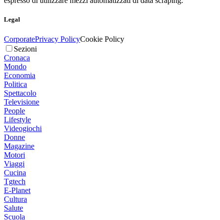
espresso di utilizzare mezzi automatizzati di data scraping.
Legal
Corporate
Privacy Policy
Cookie Policy
Sezioni
Cronaca
Mondo
Economia
Politica
Spettacolo
Televisione
People
Lifestyle
Videogiochi
Donne
Magazine
Motori
Viaggi
Cucina
Tgtech
E-Planet
Cultura
Salute
Scuola