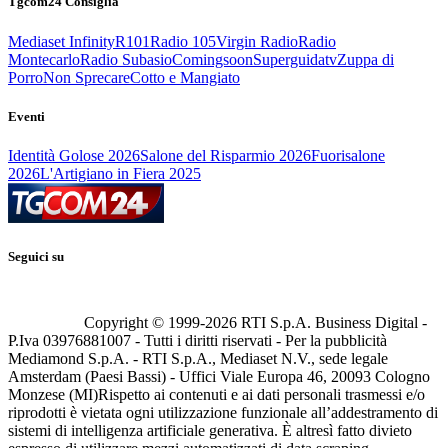
Tgcom24 Consiglia
Mediaset Infinity
R101
Radio 105
Virgin Radio
Radio
Montecarlo
Radio Subasio
Comingsoon
Superguidatv
Zuppa di
Porro
Non Sprecare
Cotto e Mangiato
Eventi
Identità Golose 2026
Salone del Risparmio 2026
Fuorisalone
2026
L'Artigiano in Fiera 2025
Seguici su
Copyright © 1999-
2026
RTI S.p.A. Business Digital -
P.Iva 03976881007 - Tutti i diritti riservati - Per la pubblicità
Mediamond S.p.A. - RTI S.p.A., Mediaset N.V., sede legale
Amsterdam (Paesi Bassi) - Uffici Viale Europa 46, 20093 Cologno
Monzese (MI)
Rispetto ai contenuti e ai dati personali trasmessi e/o
riprodotti è vietata ogni utilizzazione funzionale all’addestramento di
sistemi di intelligenza artificiale generativa. È altresì fatto divieto