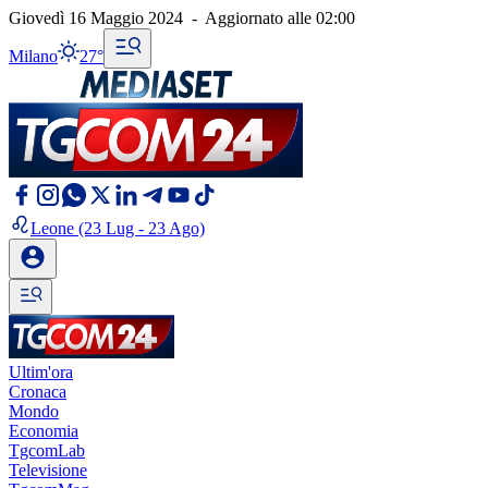
Giovedì 16 Maggio 2024
-
Aggiornato alle
02:00
Milano
27°
Leone
(23 Lug - 23 Ago)
Ultim'ora
Cronaca
Mondo
Economia
TgcomLab
Televisione