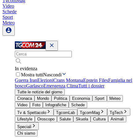
TgcomMag
Video
Schede
Sport
Meteo
In evidenza
Mostra tutti
Nascondi
Guerra Iran
Elezioni
Crans Montana
Epstein Files
Famiglia nel
bosco
Garlasco
Emergenza Clima
Tutti i dossier
Tutte le notizie del giorno
Cronaca
Mondo
Politica
Economia
Sport
Meteo
Video
Foto
Infografiche
Schede
Tv & Spettacolo
TgcomLab
TgcomMag
TgTech
Lifestyle
Oroscopo
Salute
Skuola
Cultura
Animali
Speciali
Chi siamo