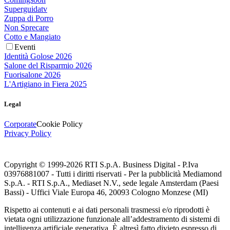
Superguidatv
Zuppa di Porro
Non Sprecare
Cotto e Mangiato
Eventi
Identità Golose 2026
Salone del Risparmio 2026
Fuorisalone 2026
L'Artigiano in Fiera 2025
Legal
Corporate
Cookie Policy
Privacy Policy
Copyright © 1999-
2026
RTI S.p.A. Business Digital - P.Iva
03976881007 - Tutti i diritti riservati - Per la pubblicità Mediamond
S.p.A. - RTI S.p.A., Mediaset N.V., sede legale Amsterdam (Paesi
Bassi) - Uffici Viale Europa 46, 20093 Cologno Monzese (MI)
Rispetto ai contenuti e ai dati personali trasmessi e/o riprodotti è
vietata ogni utilizzazione funzionale all’addestramento di sistemi di
intelligenza artificiale generativa. È altresì fatto divieto espresso di