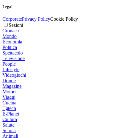
Legal
Corporate
Privacy Policy
Cookie Policy
Sezioni
Cronaca
Mondo
Economia
Politica
Spettacolo
Televisione
People
Lifestyle
Videogiochi
Donne
Magazine
Motori
Viaggi
Cucina
Tgtech
E-Planet
Cultura
Salute
Scuola
Animali