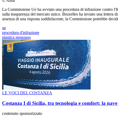
© Ansa
La Commissione Ue ha avviato una procedura di infrazione contro l'Ital
sulla trasparenza del mercato unico. Bruxelles ha inviato una lettera d
assenza di una risposta soddisfacente, la Commissione potrebbe decider
ue
procedura d'infrazione
plastica monouso
LE VOCI DEL COSTANZA
Costanza I di Sicilia, tra tecnologia e comfort: la nav
contenuto sponsorizzato