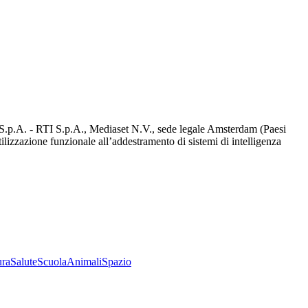
d S.p.A. - RTI S.p.A., Mediaset N.V., sede legale Amsterdam (Paesi
utilizzazione funzionale all’addestramento di sistemi di intelligenza
ura
Salute
Scuola
Animali
Spazio