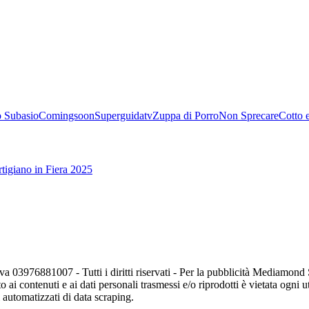
 Subasio
Comingsoon
Superguidatv
Zuppa di Porro
Non Sprecare
Cotto 
tigiano in Fiera 2025
va 03976881007 - Tutti i diritti riservati - Per la pubblicità Mediamon
o ai contenuti e ai dati personali trasmessi e/o riprodotti è vietata ogni 
zi automatizzati di data scraping.