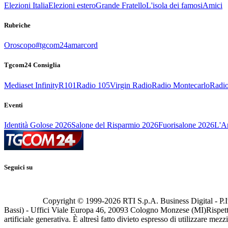
Elezioni Italia
Elezioni estero
Grande Fratello
L'isola dei famosi
Amici
Rubriche
Oroscopo
#tgcom24amarcord
Tgcom24 Consiglia
Mediaset Infinity
R101
Radio 105
Virgin Radio
Radio Montecarlo
Radio
Eventi
Identità Golose 2026
Salone del Risparmio 2026
Fuorisalone 2026
L'Ar
Seguici su
Copyright © 1999-
2026
RTI S.p.A. Business Digital - P.I
Bassi) - Uffici Viale Europa 46, 20093 Cologno Monzese (MI)
Rispett
artificiale generativa. È altresì fatto divieto espresso di utilizzare mez