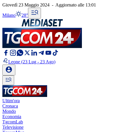
Giovedì 23 Maggio 2024
-
Aggiornato alle
13:01
Milano
28°
Leone
(23 Lug - 23 Ago)
Ultim'ora
Cronaca
Mondo
Economia
TgcomLab
Televisione