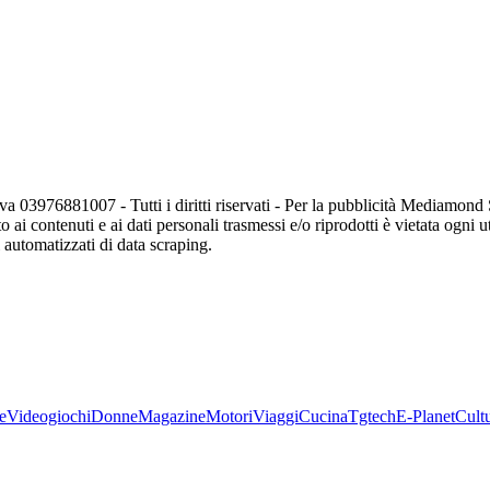
va 03976881007 - Tutti i diritti riservati - Per la pubblicità Mediamon
o ai contenuti e ai dati personali trasmessi e/o riprodotti è vietata ogni 
zi automatizzati di data scraping.
e
Videogiochi
Donne
Magazine
Motori
Viaggi
Cucina
Tgtech
E-Planet
Cult