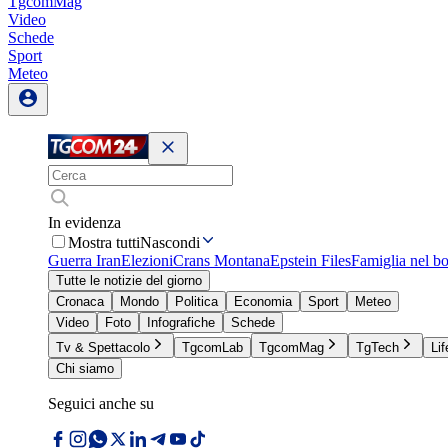
TgcomMag
Video
Schede
Sport
Meteo
In evidenza
Mostra tutti
Nascondi
Guerra Iran
Elezioni
Crans Montana
Epstein Files
Famiglia nel b
Tutte le notizie del giorno
Cronaca
Mondo
Politica
Economia
Sport
Meteo
Video
Foto
Infografiche
Schede
Tv & Spettacolo
TgcomLab
TgcomMag
TgTech
Lif
Chi siamo
Seguici anche su