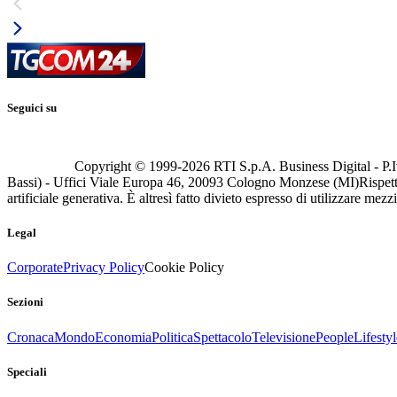
Seguici su
Copyright © 1999-
2026
RTI S.p.A. Business Digital - P.I
Bassi) - Uffici Viale Europa 46, 20093 Cologno Monzese (MI)
Rispett
artificiale generativa. È altresì fatto divieto espresso di utilizzare mez
Legal
Corporate
Privacy Policy
Cookie Policy
Sezioni
Cronaca
Mondo
Economia
Politica
Spettacolo
Televisione
People
Lifestyl
Speciali