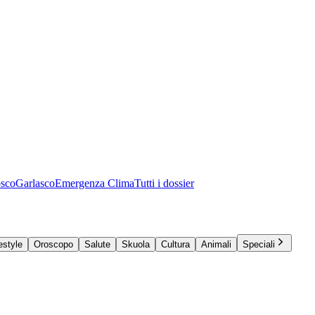
osco
Garlasco
Emergenza Clima
Tutti i dossier
estyle
Oroscopo
Salute
Skuola
Cultura
Animali
Speciali