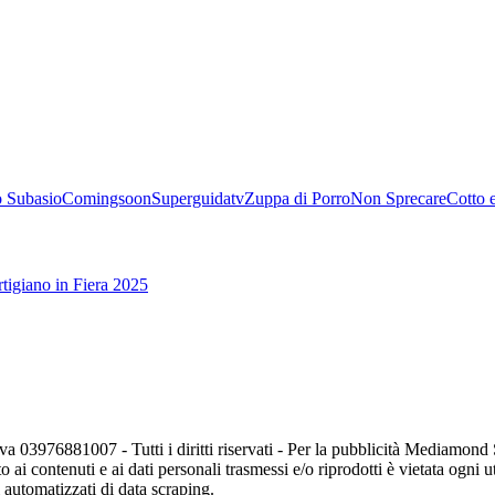
 Subasio
Comingsoon
Superguidatv
Zuppa di Porro
Non Sprecare
Cotto 
tigiano in Fiera 2025
va 03976881007 - Tutti i diritti riservati - Per la pubblicità Mediamon
o ai contenuti e ai dati personali trasmessi e/o riprodotti è vietata ogni 
zi automatizzati di data scraping.