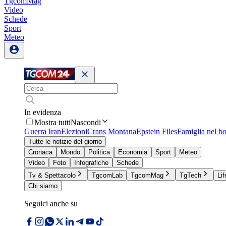
TgcomMag
Video
Schede
Sport
Meteo
In evidenza
Mostra tutti
Nascondi
Guerra Iran
Elezioni
Crans Montana
Epstein Files
Famiglia nel b
Tutte le notizie del giorno
Cronaca
Mondo
Politica
Economia
Sport
Meteo
Video
Foto
Infografiche
Schede
Tv & Spettacolo
TgcomLab
TgcomMag
TgTech
Lif
Chi siamo
Seguici anche su