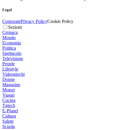
Legal
Corporate
Privacy Policy
Cookie Policy
Sezioni
Cronaca
Mondo
Economia
Politica
Spettacolo
Televisione
People
Lifestyle
Videogiochi
Donne
Magazine
Motori
Viaggi
Cucina
Tgtech
E-Planet
Cultura
Salute
Scuola