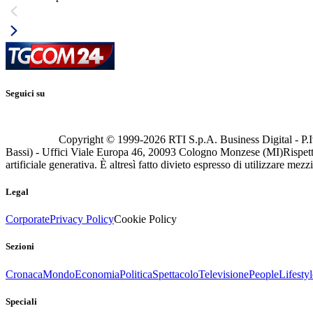
Seguici su
Copyright © 1999-
2026
RTI S.p.A. Business Digital - P.I
Bassi) - Uffici Viale Europa 46, 20093 Cologno Monzese (MI)
Rispett
artificiale generativa. È altresì fatto divieto espresso di utilizzare mez
Legal
Corporate
Privacy Policy
Cookie Policy
Sezioni
Cronaca
Mondo
Economia
Politica
Spettacolo
Televisione
People
Lifestyl
Speciali