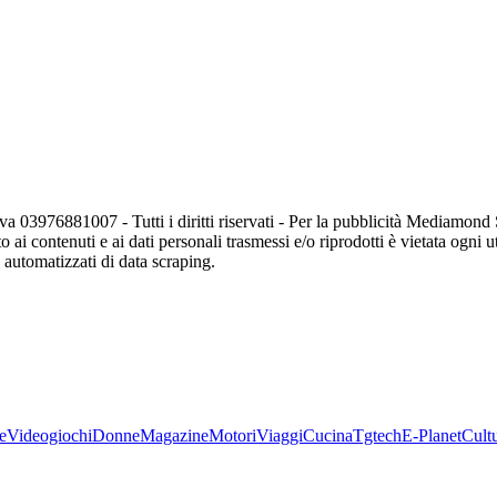
va 03976881007 - Tutti i diritti riservati - Per la pubblicità Mediamon
o ai contenuti e ai dati personali trasmessi e/o riprodotti è vietata ogni 
zi automatizzati di data scraping.
e
Videogiochi
Donne
Magazine
Motori
Viaggi
Cucina
Tgtech
E-Planet
Cult