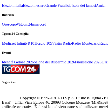
Elezioni Italia
Elezioni estero
Grande Fratello
L'isola dei famosi
Amici
Rubriche
Oroscopo
#tgcom24amarcord
Tgcom24 Consiglia
Mediaset Infinity
R101
Radio 105
Virgin Radio
Radio Montecarlo
Radio
Eventi
Identità Golose 2026
Salone del Risparmio 2026
Fuorisalone 2026
L'Ar
Seguici su
Copyright © 1999-
2026
RTI S.p.A. Business Digital - P.I
Bassi) - Uffici Viale Europa 46, 20093 Cologno Monzese (MI)
Rispett
artificiale generativa. È altresì fatto divieto espresso di utilizzare mez