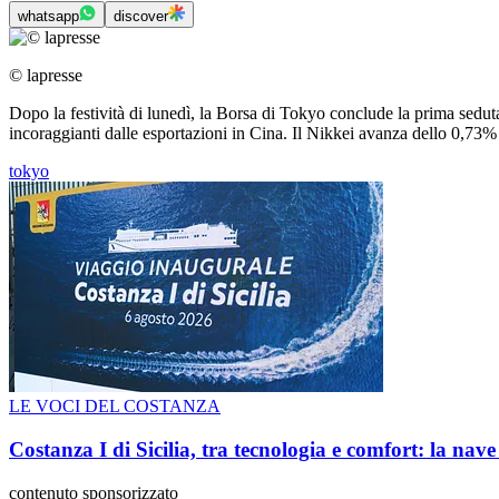
whatsapp
discover
© lapresse
Dopo la festività di lunedì, la Borsa di Tokyo conclude la prima seduta
incoraggianti dalle esportazioni in Cina. Il Nikkei avanza dello 0,73
tokyo
LE VOCI DEL COSTANZA
Costanza I di Sicilia, tra tecnologia e comfort: la nav
contenuto sponsorizzato