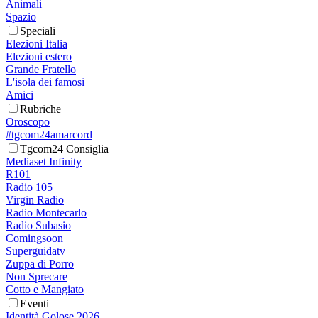
Animali
Spazio
Speciali
Elezioni Italia
Elezioni estero
Grande Fratello
L'isola dei famosi
Amici
Rubriche
Oroscopo
#tgcom24amarcord
Tgcom24 Consiglia
Mediaset Infinity
R101
Radio 105
Virgin Radio
Radio Montecarlo
Radio Subasio
Comingsoon
Superguidatv
Zuppa di Porro
Non Sprecare
Cotto e Mangiato
Eventi
Identità Golose 2026