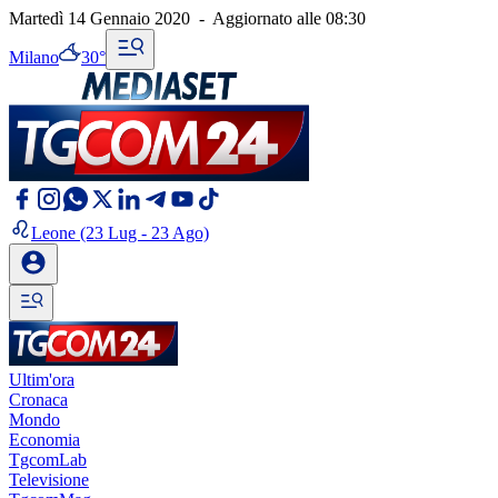
Martedì 14 Gennaio 2020
-
Aggiornato alle
08:30
Milano
30°
Leone
(23 Lug - 23 Ago)
Ultim'ora
Cronaca
Mondo
Economia
TgcomLab
Televisione