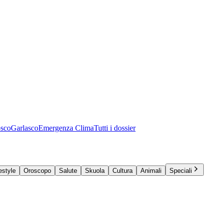
osco
Garlasco
Emergenza Clima
Tutti i dossier
estyle
Oroscopo
Salute
Skuola
Cultura
Animali
Speciali