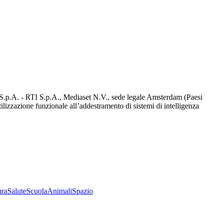
d S.p.A. - RTI S.p.A., Mediaset N.V., sede legale Amsterdam (Paesi
utilizzazione funzionale all’addestramento di sistemi di intelligenza
ura
Salute
Scuola
Animali
Spazio