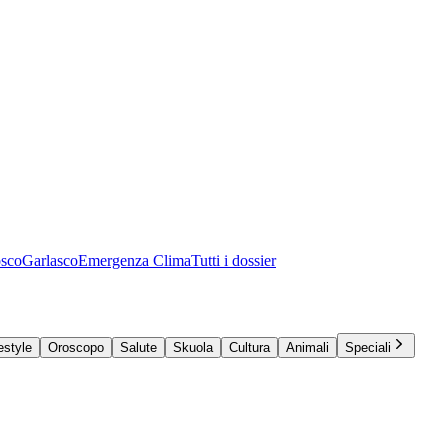
osco
Garlasco
Emergenza Clima
Tutti i dossier
estyle
Oroscopo
Salute
Skuola
Cultura
Animali
Speciali