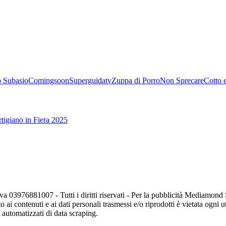
 Subasio
Comingsoon
Superguidatv
Zuppa di Porro
Non Sprecare
Cotto 
tigiano in Fiera 2025
va 03976881007 - Tutti i diritti riservati - Per la pubblicità Mediamon
o ai contenuti e ai dati personali trasmessi e/o riprodotti è vietata ogni 
zi automatizzati di data scraping.