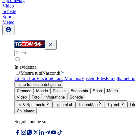
TgcomMag
Video
Schede
Sport
Meteo
In evidenza
Mostra tutti
Nascondi
Guerra Iran
Elezioni
Crans Montana
Epstein Files
Famiglia nel b
Tutte le notizie del giorno
Cronaca
Mondo
Politica
Economia
Sport
Meteo
Video
Foto
Infografiche
Schede
Tv & Spettacolo
TgcomLab
TgcomMag
TgTech
Lif
Chi siamo
Seguici anche su