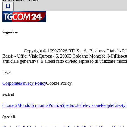
Seguici su
Copyright © 1999-
2026
RTI S.p.A. Business Digital - P.I
Bassi) - Uffici Viale Europa 46, 20093 Cologno Monzese (MI)
Rispett
artificiale generativa. È altresì fatto divieto espresso di utilizzare mez
Legal
Corporate
Privacy Policy
Cookie Policy
Sezioni
Cronaca
Mondo
Economia
Politica
Spettacolo
Televisione
People
Lifestyl
Speciali