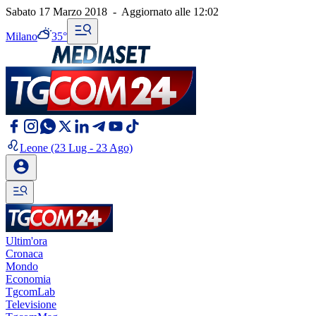
Sabato 17 Marzo 2018
-
Aggiornato alle
12:02
Milano
35°
Leone
(23 Lug - 23 Ago)
Ultim'ora
Cronaca
Mondo
Economia
TgcomLab
Televisione