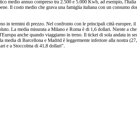
co medio annuo compreso tra 2.500 e 5.000 Kwh, ad esempio, l'Italia si
bene. Il costo medio che grava una famiglia italiana con un consumo do
no in termini di prezzo. Nel confronto con le principali città europee, il
ssoluto. La media misurata a Milano e Roma è di 1,6 dollari. Niente a che
i d'Europa anche quando viaggiamo in treno. Il ticket di sola andata in se
a media di Barcellona e Madrid è leggermente inferiore alla nostra (27,2 
ari e a Stoccolma di 41,8 dollari".