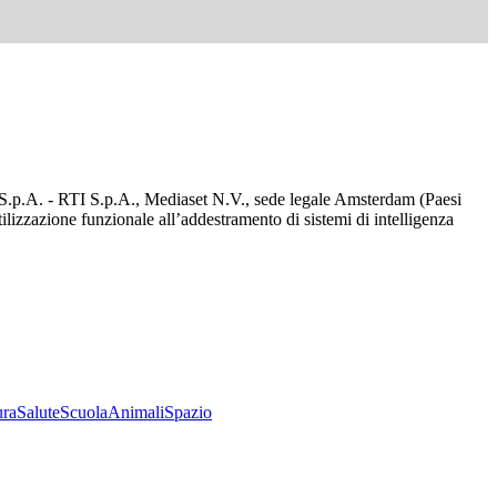
d S.p.A. - RTI S.p.A., Mediaset N.V., sede legale Amsterdam (Paesi
utilizzazione funzionale all’addestramento di sistemi di intelligenza
ura
Salute
Scuola
Animali
Spazio