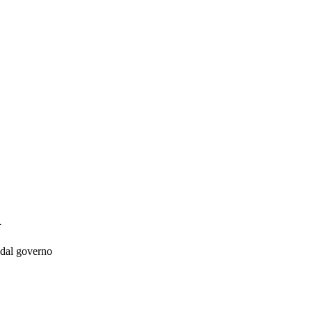
i
o dal governo