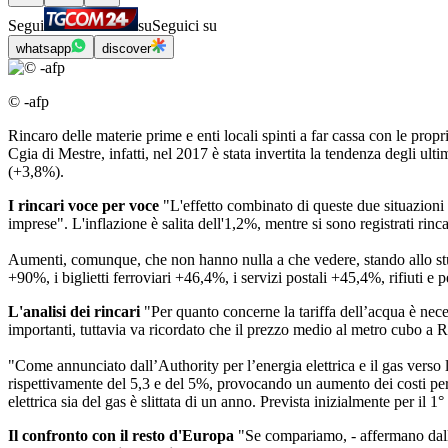
Segui
su
Seguici su
whatsapp
discover
© -afp
Rincaro delle materie prime e enti locali spinti a far cassa con le propri
Cgia di Mestre, infatti, nel 2017 è stata invertita la tendenza degli ult
(+3,8%).
I rincari voce per voce
"L'effetto combinato di queste due situazioni 
imprese". L'inflazione è salita dell'1,2%, mentre si sono registrati ri
Aumenti, comunque, che non hanno nulla a che vedere, stando allo studio,
+90%, i biglietti ferroviari +46,4%, i servizi postali +45,4%, rifiuti
L'analisi dei rincari
"Per quanto concerne la tariffa dell’acqua è necess
importanti, tuttavia va ricordato che il prezzo medio al metro cubo a Rom
"Come annunciato dall’Authority per l’energia elettrica e il gas verso 
rispettivamente del 5,3 e del 5%, provocando un aumento dei costi per u
elettrica sia del gas è slittata di un anno. Prevista inizialmente per il 1°
Il confronto con il resto d'Europa
"Se compariamo, - affermano dalla C