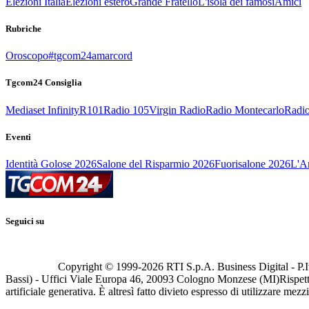
Elezioni Italia
Elezioni estero
Grande Fratello
L'isola dei famosi
Amici
Rubriche
Oroscopo
#tgcom24amarcord
Tgcom24 Consiglia
Mediaset Infinity
R101
Radio 105
Virgin Radio
Radio Montecarlo
Radio
Eventi
Identità Golose 2026
Salone del Risparmio 2026
Fuorisalone 2026
L'Ar
Seguici su
Copyright © 1999-
2026
RTI S.p.A. Business Digital - P.I
Bassi) - Uffici Viale Europa 46, 20093 Cologno Monzese (MI)
Rispett
artificiale generativa. È altresì fatto divieto espresso di utilizzare mez