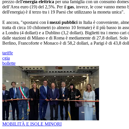
prezzo dell'
energia elettrica
per una famiglia con un consumo domesti
dell’Area euro (19) del 2,5%. Per il
gas
, invece, le cose vanno meno 
dell'energia) è il terzo tra i 19 Paesi che utilizzano la moneta unica".
E ancora, "spostarsi con
i mezzi pubblici
in Italia è conveniente, alme
tratta di circa 10 chilometri (o almeno 10 fermate) è il più basso in a
a Londra (4 dollari) e a Dublino (3,2 dollari). Biglietti tra i meno car
dalle stazioni di Milano e di Roma è mediamente di 27,8 dollari. Solo l
Berlino, Francoforte e Monaco è di 58,2 dollari, a Parigi è di 43,8 doll
tariffe
cgia
bollette
MOBILITÀ E ISOLE MINORI