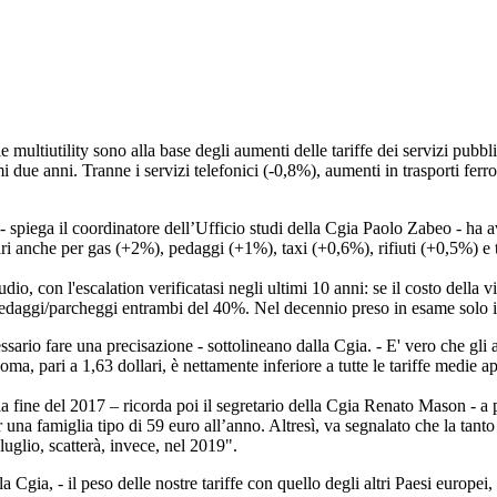
e multiutility sono alla base degli aumenti delle tariffe dei servizi pubbli
imi due anni. Tranne i servizi telefonici (-0,8%), aumenti in trasporti fe
- spiega il coordinatore dell’Ufficio studi della Cgia Paolo Zabeo - ha 
ncari anche per gas (+2%), pedaggi (+1%), taxi (+0,6%), rifiuti (+0,5%) e 
 con l'escalation verificatasi negli ultimi 10 anni: se il costo della vit
 e pedaggi/parcheggi entrambi del 40%. Nel decennio preso in esame solo i
ario fare una precisazione - sottolineano dalla Cgia. - E' vero che gli au
a, pari a 1,63 dollari, è nettamente inferiore a tutte le tariffe medie ap
la fine del 2017 – ricorda poi il segretario della Cgia Renato Mason - a 
na famiglia tipo di 59 euro all’anno. Altresì, va segnalato che la tanto
 luglio, scatterà, invece, nel 2019".
gia, - il peso delle nostre tariffe con quello degli altri Paesi europei,