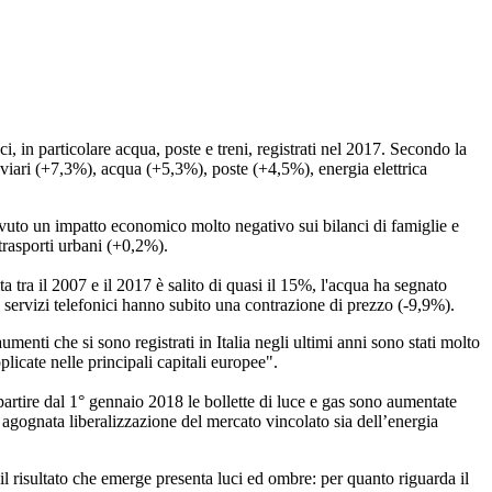
ci, in particolare acqua, poste e treni, registrati nel 2017. Secondo la
rroviari (+7,3%), acqua (+5,3%), poste (+4,5%), energia elettrica
avuto un impatto economico molto negativo sui bilanci di famiglie e
trasporti urbani (+0,2%).
a tra il 2007 e il 2017 è salito di quasi il 15%, l'acqua ha segnato
 servizi telefonici hanno subito una contrazione di prezzo (-9,9%).
menti che si sono registrati in Italia negli ultimi anni sono stati molto
plicate nelle principali capitali europee".
partire dal 1° gennaio 2018 le bollette di luce e gas sono aumentate
 agognata liberalizzazione del mercato vincolato sia dell’energia
 il risultato che emerge presenta luci ed ombre: per quanto riguarda il