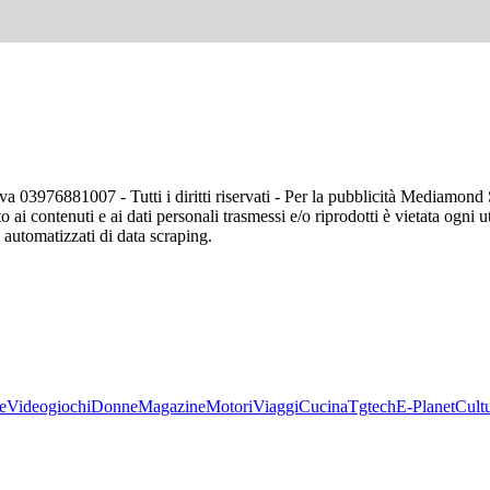
va 03976881007 - Tutti i diritti riservati - Per la pubblicità Mediamon
o ai contenuti e ai dati personali trasmessi e/o riprodotti è vietata ogni 
zi automatizzati di data scraping.
e
Videogiochi
Donne
Magazine
Motori
Viaggi
Cucina
Tgtech
E-Planet
Cult