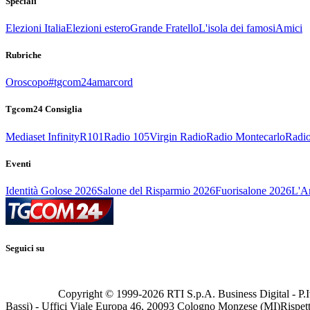
Speciali
Elezioni Italia
Elezioni estero
Grande Fratello
L'isola dei famosi
Amici
Rubriche
Oroscopo
#tgcom24amarcord
Tgcom24 Consiglia
Mediaset Infinity
R101
Radio 105
Virgin Radio
Radio Montecarlo
Radio
Eventi
Identità Golose 2026
Salone del Risparmio 2026
Fuorisalone 2026
L'Ar
Seguici su
Copyright © 1999-
2026
RTI S.p.A. Business Digital - P.I
Bassi) - Uffici Viale Europa 46, 20093 Cologno Monzese (MI)
Rispett