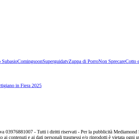
 Subasio
Comingsoon
Superguidatv
Zuppa di Porro
Non Sprecare
Cotto 
tigiano in Fiera 2025
va 03976881007 - Tutti i diritti riservati - Per la pubblicità Mediamon
o ai contenuti e ai dati personali trasmessi e/o riprodotti è vietata ogni 