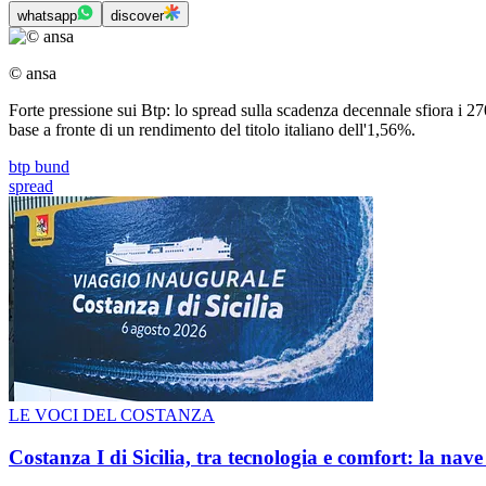
whatsapp
discover
© ansa
Forte pressione sui Btp: lo spread sulla scadenza decennale sfiora i 2
base a fronte di un rendimento del titolo italiano dell'1,56%.
btp bund
spread
LE VOCI DEL COSTANZA
Costanza I di Sicilia, tra tecnologia e comfort: la nav