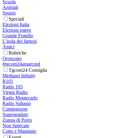
Scuola
Animali
Spazio
Speciali
Elezioni Italia
Elezioni estero
Grande Fratello
L'isola dei famosi
Amici
Rubriche
Oroscopo
#tgcom24amarcord
Tgcom24 Consiglia
Mediaset Infinity
R101
Radio 105
Virgin Radio
Radio Montecarlo
Radio Subasio
Comingsoon
Superguidatv
Zuppa di Porro
Non Sprecare
Cotto e Mangiato
Eventi