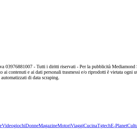
va 03976881007 - Tutti i diritti riservati - Per la pubblicità Mediamon
o ai contenuti e ai dati personali trasmessi e/o riprodotti è vietata ogni 
zi automatizzati di data scraping.
e
Videogiochi
Donne
Magazine
Motori
Viaggi
Cucina
Tgtech
E-Planet
Cult