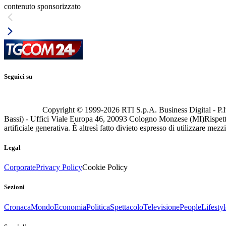
contenuto sponsorizzato
Seguici su
Copyright © 1999-
2026
RTI S.p.A. Business Digital - P.I
Bassi) - Uffici Viale Europa 46, 20093 Cologno Monzese (MI)
Rispett
artificiale generativa. È altresì fatto divieto espresso di utilizzare mez
Legal
Corporate
Privacy Policy
Cookie Policy
Sezioni
Cronaca
Mondo
Economia
Politica
Spettacolo
Televisione
People
Lifestyl