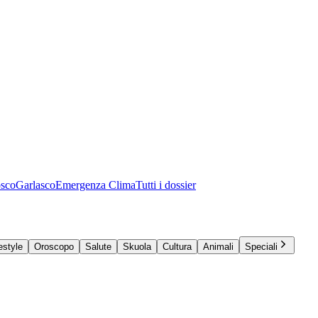
osco
Garlasco
Emergenza Clima
Tutti i dossier
estyle
Oroscopo
Salute
Skuola
Cultura
Animali
Speciali