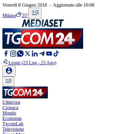
Venerdì 8 Giugno 2018
-
Aggiornato alle
10:08
Milano
25°
Leone
(23 Lug - 23 Ago)
Ultim'ora
Cronaca
Mondo
Economia
TgcomLab
Televisione