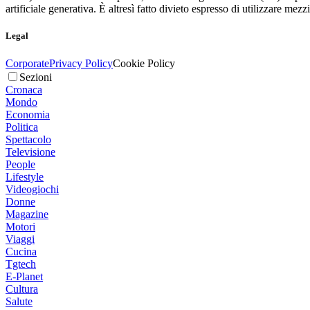
artificiale generativa. È altresì fatto divieto espresso di utilizzare mez
Legal
Corporate
Privacy Policy
Cookie Policy
Sezioni
Cronaca
Mondo
Economia
Politica
Spettacolo
Televisione
People
Lifestyle
Videogiochi
Donne
Magazine
Motori
Viaggi
Cucina
Tgtech
E-Planet
Cultura
Salute