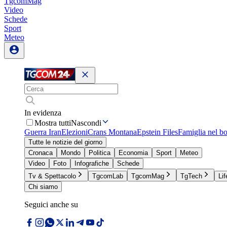
TgcomMag
Video
Schede
Sport
Meteo
In evidenza
Mostra tutti
Nascondi
Guerra Iran
Elezioni
Crans Montana
Epstein Files
Famiglia nel b
Tutte le notizie del giorno
Cronaca
Mondo
Politica
Economia
Sport
Meteo
Video
Foto
Infografiche
Schede
Tv & Spettacolo
TgcomLab
TgcomMag
TgTech
Lif
Chi siamo
Seguici anche su