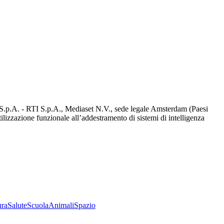
d S.p.A. - RTI S.p.A., Mediaset N.V., sede legale Amsterdam (Paesi
utilizzazione funzionale all’addestramento di sistemi di intelligenza
ura
Salute
Scuola
Animali
Spazio