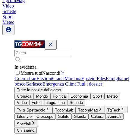
TgcomMag
Video
Schede
Sport
Meteo
In evidenza
Mostra tutti
Nascondi
Guerra Iran
Elezioni
Crans Montana
Epstein Files
Famiglia nel
bosco
Garlasco
Emergenza Clima
Tutti i dossier
Tutte le notizie del giorno
Cronaca
Mondo
Politica
Economia
Sport
Meteo
Video
Foto
Infografiche
Schede
Tv & Spettacolo
TgcomLab
TgcomMag
TgTech
Lifestyle
Oroscopo
Salute
Skuola
Cultura
Animali
Speciali
Chi siamo