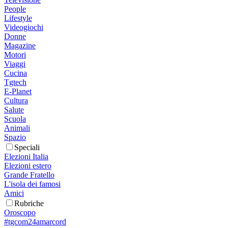
People
Lifestyle
Videogiochi
Donne
Magazine
Motori
Viaggi
Cucina
Tgtech
E-Planet
Cultura
Salute
Scuola
Animali
Spazio
Speciali
Elezioni Italia
Elezioni estero
Grande Fratello
L'isola dei famosi
Amici
Rubriche
Oroscopo
#tgcom24amarcord