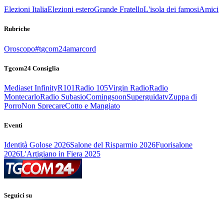
Elezioni Italia
Elezioni estero
Grande Fratello
L'isola dei famosi
Amici
Rubriche
Oroscopo
#tgcom24amarcord
Tgcom24 Consiglia
Mediaset Infinity
R101
Radio 105
Virgin Radio
Radio
Montecarlo
Radio Subasio
Comingsoon
Superguidatv
Zuppa di
Porro
Non Sprecare
Cotto e Mangiato
Eventi
Identità Golose 2026
Salone del Risparmio 2026
Fuorisalone
2026
L'Artigiano in Fiera 2025
Seguici su