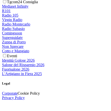
Tgcom24 Consiglia
Mediaset Infinity
R101
Radio 105
Virgin Radio
Radio Montecarlo
Radio Subasio
Comingsoon
Superguidatv
Zuppa di Porro
Non Sprecare
Cotto e Mangiato
Eventi
Identità Golose 2026
Salone del Risparmio 2026
Fuorisalone 2026
L'Artigiano in Fiera 2025
Legal
Corporate
Cookie Policy
Privacy Policy