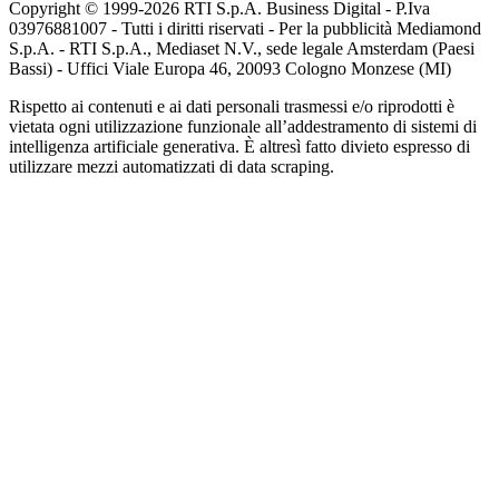
Copyright © 1999-
2026
RTI S.p.A. Business Digital - P.Iva
03976881007 - Tutti i diritti riservati - Per la pubblicità Mediamond
S.p.A. - RTI S.p.A., Mediaset N.V., sede legale Amsterdam (Paesi
Bassi) - Uffici Viale Europa 46, 20093 Cologno Monzese (MI)
Rispetto ai contenuti e ai dati personali trasmessi e/o riprodotti è
vietata ogni utilizzazione funzionale all’addestramento di sistemi di
intelligenza artificiale generativa. È altresì fatto divieto espresso di
utilizzare mezzi automatizzati di data scraping.