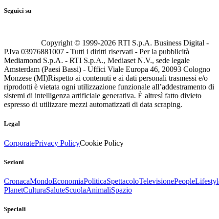
Seguici su
Copyright © 1999-
2026
RTI S.p.A. Business Digital -
P.Iva 03976881007 - Tutti i diritti riservati - Per la pubblicità
Mediamond S.p.A. - RTI S.p.A., Mediaset N.V., sede legale
Amsterdam (Paesi Bassi) - Uffici Viale Europa 46, 20093 Cologno
Monzese (MI)
Rispetto ai contenuti e ai dati personali trasmessi e/o
riprodotti è vietata ogni utilizzazione funzionale all’addestramento di
sistemi di intelligenza artificiale generativa. È altresì fatto divieto
espresso di utilizzare mezzi automatizzati di data scraping.
Legal
Corporate
Privacy Policy
Cookie Policy
Sezioni
Cronaca
Mondo
Economia
Politica
Spettacolo
Televisione
People
Lifestyl
Planet
Cultura
Salute
Scuola
Animali
Spazio
Speciali