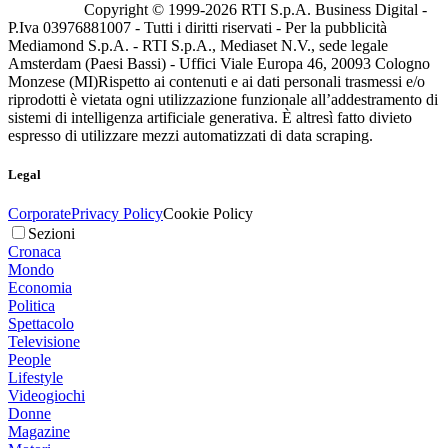
Copyright © 1999-
2026
RTI S.p.A. Business Digital -
P.Iva 03976881007 - Tutti i diritti riservati - Per la pubblicità
Mediamond S.p.A. - RTI S.p.A., Mediaset N.V., sede legale
Amsterdam (Paesi Bassi) - Uffici Viale Europa 46, 20093 Cologno
Monzese (MI)
Rispetto ai contenuti e ai dati personali trasmessi e/o
riprodotti è vietata ogni utilizzazione funzionale all’addestramento di
sistemi di intelligenza artificiale generativa. È altresì fatto divieto
espresso di utilizzare mezzi automatizzati di data scraping.
Legal
Corporate
Privacy Policy
Cookie Policy
Sezioni
Cronaca
Mondo
Economia
Politica
Spettacolo
Televisione
People
Lifestyle
Videogiochi
Donne
Magazine