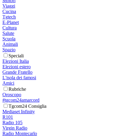
Motori
Viaggi
Cucina
Tgtech
E-Planet
Cultura
Salute
Scuola
Animali
Spazio
Speciali
Elezioni Italia
Elezioni estero
Grande Fratello
L'isola dei famosi
Amici
Rubriche
Oroscopo
#tgcom24amarcord
Tgcom24 Consiglia
Mediaset Infinity
R101
Radio 105
Virgin Radio
Radio Montecarlo