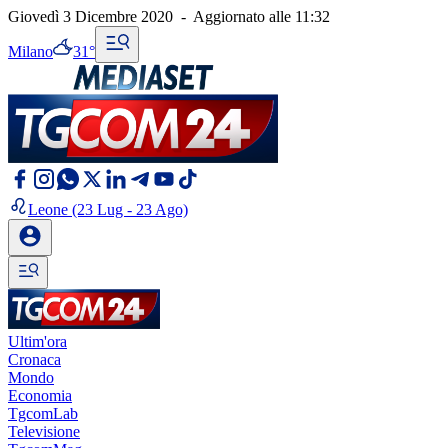
Giovedì 3 Dicembre 2020
-
Aggiornato alle
11:32
Milano
31°
Leone
(23 Lug - 23 Ago)
Ultim'ora
Cronaca
Mondo
Economia
TgcomLab
Televisione