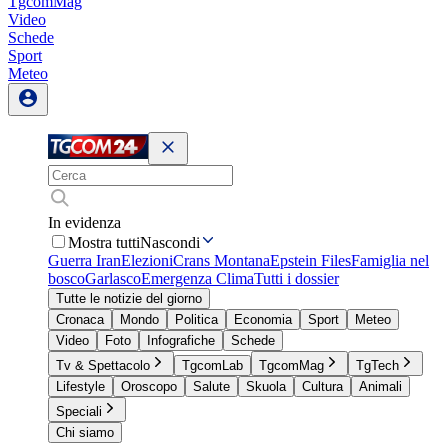
TgcomMag
Video
Schede
Sport
Meteo
In evidenza
Mostra tutti
Nascondi
Guerra Iran
Elezioni
Crans Montana
Epstein Files
Famiglia nel
bosco
Garlasco
Emergenza Clima
Tutti i dossier
Tutte le notizie del giorno
Cronaca
Mondo
Politica
Economia
Sport
Meteo
Video
Foto
Infografiche
Schede
Tv & Spettacolo
TgcomLab
TgcomMag
TgTech
Lifestyle
Oroscopo
Salute
Skuola
Cultura
Animali
Speciali
Chi siamo