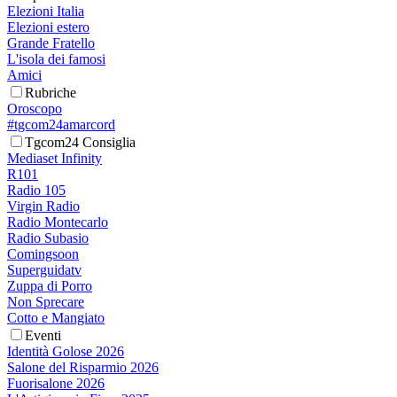
Elezioni Italia
Elezioni estero
Grande Fratello
L'isola dei famosi
Amici
Rubriche
Oroscopo
#tgcom24amarcord
Tgcom24 Consiglia
Mediaset Infinity
R101
Radio 105
Virgin Radio
Radio Montecarlo
Radio Subasio
Comingsoon
Superguidatv
Zuppa di Porro
Non Sprecare
Cotto e Mangiato
Eventi
Identità Golose 2026
Salone del Risparmio 2026
Fuorisalone 2026