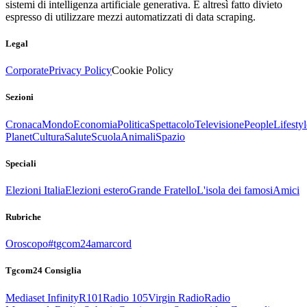
sistemi di intelligenza artificiale generativa. È altresì fatto divieto
espresso di utilizzare mezzi automatizzati di data scraping.
Legal
Corporate
Privacy Policy
Cookie Policy
Sezioni
Cronaca
Mondo
Economia
Politica
Spettacolo
Televisione
People
Lifestyl
Planet
Cultura
Salute
Scuola
Animali
Spazio
Speciali
Elezioni Italia
Elezioni estero
Grande Fratello
L'isola dei famosi
Amici
Rubriche
Oroscopo
#tgcom24amarcord
Tgcom24 Consiglia
Mediaset Infinity
R101
Radio 105
Virgin Radio
Radio