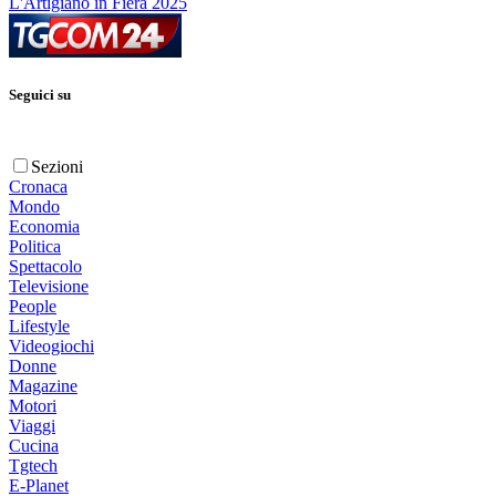
L'Artigiano in Fiera 2025
Seguici su
Sezioni
Cronaca
Mondo
Economia
Politica
Spettacolo
Televisione
People
Lifestyle
Videogiochi
Donne
Magazine
Motori
Viaggi
Cucina
Tgtech
E-Planet