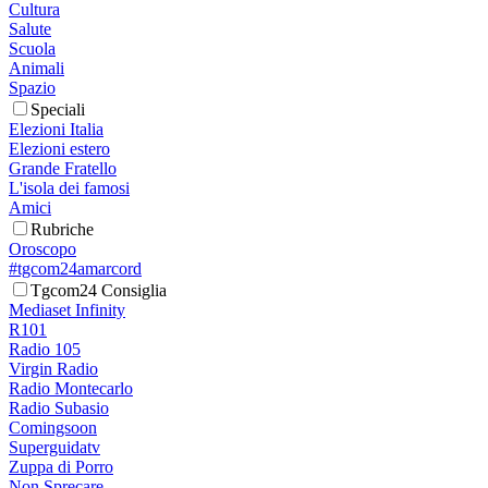
Cultura
Salute
Scuola
Animali
Spazio
Speciali
Elezioni Italia
Elezioni estero
Grande Fratello
L'isola dei famosi
Amici
Rubriche
Oroscopo
#tgcom24amarcord
Tgcom24 Consiglia
Mediaset Infinity
R101
Radio 105
Virgin Radio
Radio Montecarlo
Radio Subasio
Comingsoon
Superguidatv
Zuppa di Porro
Non Sprecare