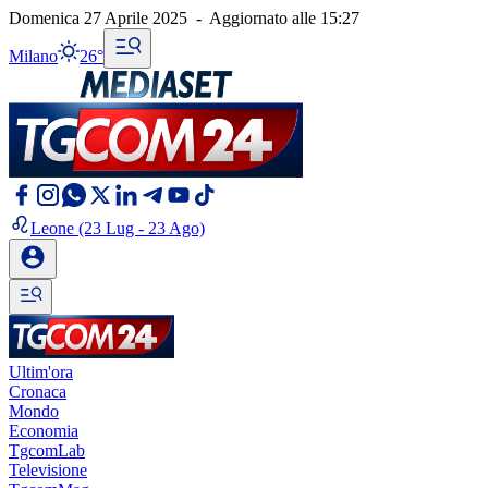
Domenica 27 Aprile 2025
-
Aggiornato alle
15:27
Milano
26°
Leone
(23 Lug - 23 Ago)
Ultim'ora
Cronaca
Mondo
Economia
TgcomLab
Televisione