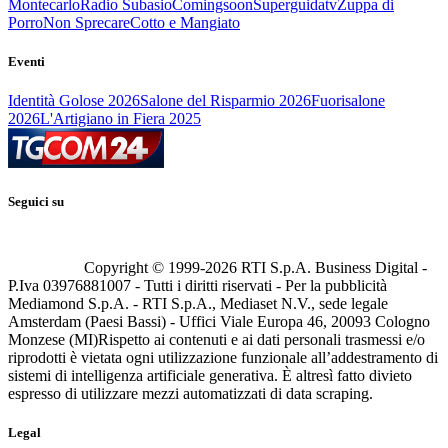
Montecarlo
Radio Subasio
Comingsoon
Superguidatv
Zuppa di
Porro
Non Sprecare
Cotto e Mangiato
Eventi
Identità Golose 2026
Salone del Risparmio 2026
Fuorisalone
2026
L'Artigiano in Fiera 2025
Seguici su
Copyright © 1999-
2026
RTI S.p.A. Business Digital -
P.Iva 03976881007 - Tutti i diritti riservati - Per la pubblicità
Mediamond S.p.A. - RTI S.p.A., Mediaset N.V., sede legale
Amsterdam (Paesi Bassi) - Uffici Viale Europa 46, 20093 Cologno
Monzese (MI)
Rispetto ai contenuti e ai dati personali trasmessi e/o
riprodotti è vietata ogni utilizzazione funzionale all’addestramento di
sistemi di intelligenza artificiale generativa. È altresì fatto divieto
espresso di utilizzare mezzi automatizzati di data scraping.
Legal