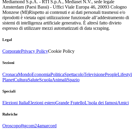
Mediamond S.p.A. - RTI S.p.A., Mediaset N.V., sede legale
Amsterdam (Paesi Bassi) - Uffici Viale Europa 46, 20093 Cologno
Monzese (MI)
Rispetto ai contenuti e ai dati personali trasmessi e/o
riprodotti è vietata ogni utilizzazione funzionale all’addestramento di
sistemi di intelligenza artificiale generativa. È altresì fatto divieto
espresso di utilizzare mezzi automatizzati di data scraping.
Legal
Corporate
Privacy Policy
Cookie Policy
Sezioni
Cronaca
Mondo
Economia
Politica
Spettacolo
Televisione
People
Lifestyl
Planet
Cultura
Salute
Scuola
Animali
Spazio
Speciali
Elezioni Italia
Elezioni estero
Grande Fratello
L'isola dei famosi
Amici
Rubriche
Oroscopo
#tgcom24amarcord