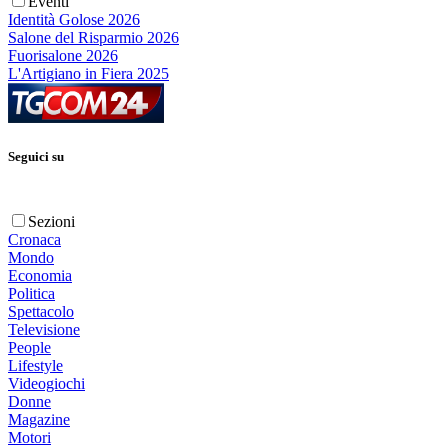
Eventi
Identità Golose 2026
Salone del Risparmio 2026
Fuorisalone 2026
L'Artigiano in Fiera 2025
Seguici su
Sezioni
Cronaca
Mondo
Economia
Politica
Spettacolo
Televisione
People
Lifestyle
Videogiochi
Donne
Magazine
Motori