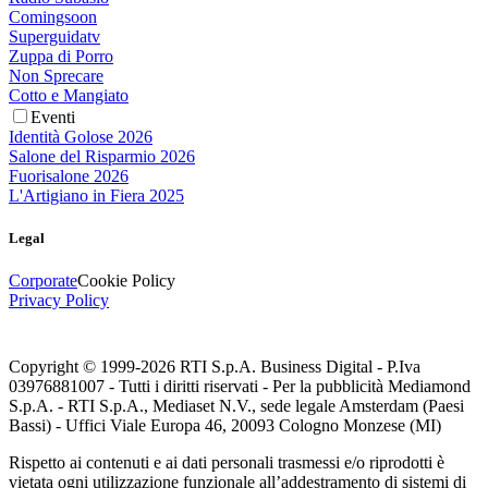
Comingsoon
Superguidatv
Zuppa di Porro
Non Sprecare
Cotto e Mangiato
Eventi
Identità Golose 2026
Salone del Risparmio 2026
Fuorisalone 2026
L'Artigiano in Fiera 2025
Legal
Corporate
Cookie Policy
Privacy Policy
Copyright © 1999-
2026
RTI S.p.A. Business Digital - P.Iva
03976881007 - Tutti i diritti riservati - Per la pubblicità Mediamond
S.p.A. - RTI S.p.A., Mediaset N.V., sede legale Amsterdam (Paesi
Bassi) - Uffici Viale Europa 46, 20093 Cologno Monzese (MI)
Rispetto ai contenuti e ai dati personali trasmessi e/o riprodotti è
vietata ogni utilizzazione funzionale all’addestramento di sistemi di