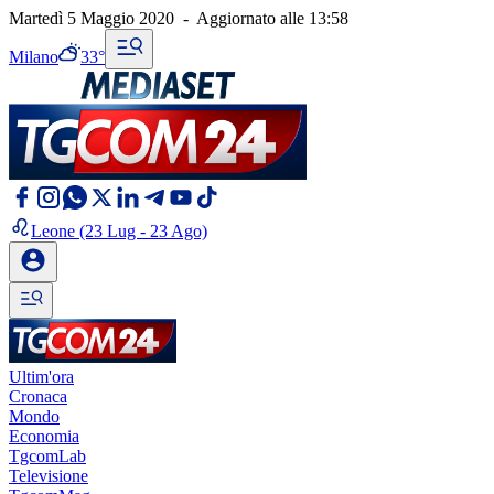
Martedì 5 Maggio 2020
-
Aggiornato alle
13:58
Milano
33°
Leone
(23 Lug - 23 Ago)
Ultim'ora
Cronaca
Mondo
Economia
TgcomLab
Televisione