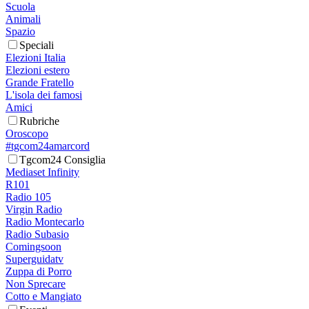
Scuola
Animali
Spazio
Speciali
Elezioni Italia
Elezioni estero
Grande Fratello
L'isola dei famosi
Amici
Rubriche
Oroscopo
#tgcom24amarcord
Tgcom24 Consiglia
Mediaset Infinity
R101
Radio 105
Virgin Radio
Radio Montecarlo
Radio Subasio
Comingsoon
Superguidatv
Zuppa di Porro
Non Sprecare
Cotto e Mangiato