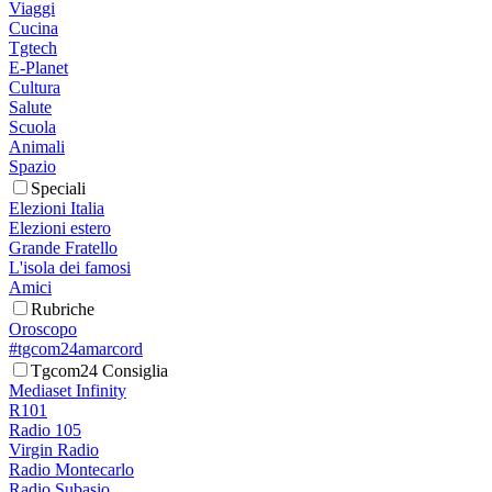
Viaggi
Cucina
Tgtech
E-Planet
Cultura
Salute
Scuola
Animali
Spazio
Speciali
Elezioni Italia
Elezioni estero
Grande Fratello
L'isola dei famosi
Amici
Rubriche
Oroscopo
#tgcom24amarcord
Tgcom24 Consiglia
Mediaset Infinity
R101
Radio 105
Virgin Radio
Radio Montecarlo
Radio Subasio