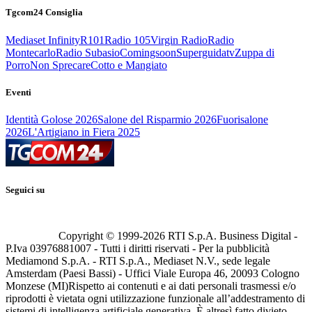
Tgcom24 Consiglia
Mediaset Infinity
R101
Radio 105
Virgin Radio
Radio
Montecarlo
Radio Subasio
Comingsoon
Superguidatv
Zuppa di
Porro
Non Sprecare
Cotto e Mangiato
Eventi
Identità Golose 2026
Salone del Risparmio 2026
Fuorisalone
2026
L'Artigiano in Fiera 2025
Seguici su
Copyright © 1999-
2026
RTI S.p.A. Business Digital -
P.Iva 03976881007 - Tutti i diritti riservati - Per la pubblicità
Mediamond S.p.A. - RTI S.p.A., Mediaset N.V., sede legale
Amsterdam (Paesi Bassi) - Uffici Viale Europa 46, 20093 Cologno
Monzese (MI)
Rispetto ai contenuti e ai dati personali trasmessi e/o
riprodotti è vietata ogni utilizzazione funzionale all’addestramento di
sistemi di intelligenza artificiale generativa. È altresì fatto divieto