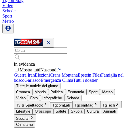
TgcomMag
Video
Schede
Sport
Meteo
In evidenza
Mostra tutti
Nascondi
Guerra Iran
Elezioni
Crans Montana
Epstein Files
Famiglia nel
bosco
Garlasco
Emergenza Clima
Tutti i dossier
Tutte le notizie del giorno
Cronaca
Mondo
Politica
Economia
Sport
Meteo
Video
Foto
Infografiche
Schede
Tv & Spettacolo
TgcomLab
TgcomMag
TgTech
Lifestyle
Oroscopo
Salute
Skuola
Cultura
Animali
Speciali
Chi siamo