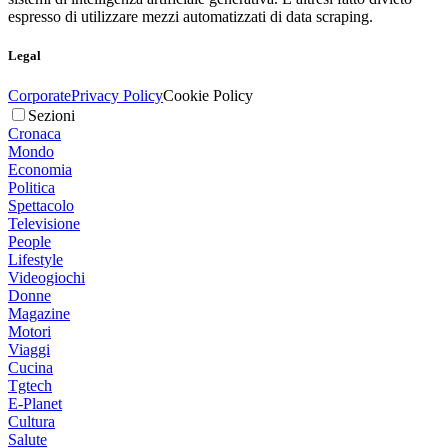
espresso di utilizzare mezzi automatizzati di data scraping.
Legal
Corporate
Privacy Policy
Cookie Policy
Sezioni
Cronaca
Mondo
Economia
Politica
Spettacolo
Televisione
People
Lifestyle
Videogiochi
Donne
Magazine
Motori
Viaggi
Cucina
Tgtech
E-Planet
Cultura
Salute