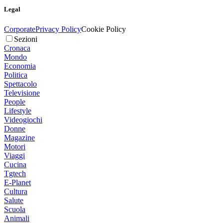
Legal
Corporate
Privacy Policy
Cookie Policy
Sezioni
Cronaca
Mondo
Economia
Politica
Spettacolo
Televisione
People
Lifestyle
Videogiochi
Donne
Magazine
Motori
Viaggi
Cucina
Tgtech
E-Planet
Cultura
Salute
Scuola
Animali