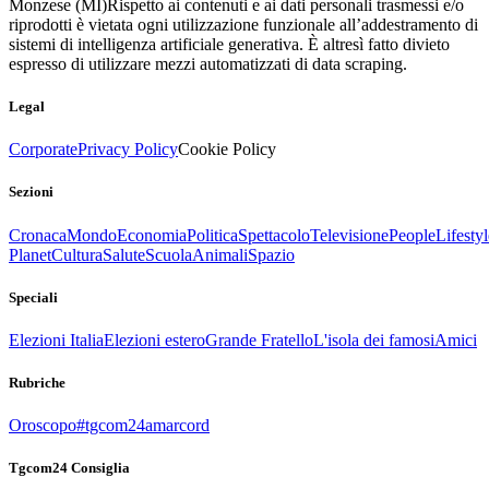
Monzese (MI)
Rispetto ai contenuti e ai dati personali trasmessi e/o
riprodotti è vietata ogni utilizzazione funzionale all’addestramento di
sistemi di intelligenza artificiale generativa. È altresì fatto divieto
espresso di utilizzare mezzi automatizzati di data scraping.
Legal
Corporate
Privacy Policy
Cookie Policy
Sezioni
Cronaca
Mondo
Economia
Politica
Spettacolo
Televisione
People
Lifestyl
Planet
Cultura
Salute
Scuola
Animali
Spazio
Speciali
Elezioni Italia
Elezioni estero
Grande Fratello
L'isola dei famosi
Amici
Rubriche
Oroscopo
#tgcom24amarcord
Tgcom24 Consiglia