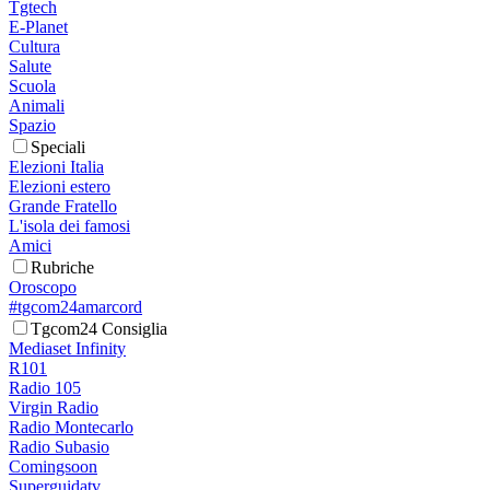
Tgtech
E-Planet
Cultura
Salute
Scuola
Animali
Spazio
Speciali
Elezioni Italia
Elezioni estero
Grande Fratello
L'isola dei famosi
Amici
Rubriche
Oroscopo
#tgcom24amarcord
Tgcom24 Consiglia
Mediaset Infinity
R101
Radio 105
Virgin Radio
Radio Montecarlo
Radio Subasio
Comingsoon
Superguidatv