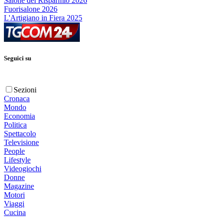
Salone del Risparmio 2026
Fuorisalone 2026
L'Artigiano in Fiera 2025
Seguici su
Sezioni
Cronaca
Mondo
Economia
Politica
Spettacolo
Televisione
People
Lifestyle
Videogiochi
Donne
Magazine
Motori
Viaggi
Cucina