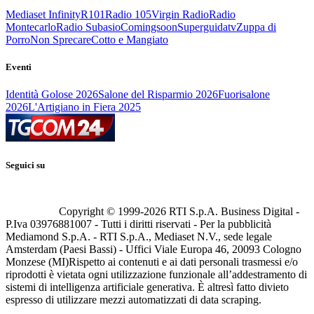
Mediaset Infinity
R101
Radio 105
Virgin Radio
Radio
Montecarlo
Radio Subasio
Comingsoon
Superguidatv
Zuppa di
Porro
Non Sprecare
Cotto e Mangiato
Eventi
Identità Golose 2026
Salone del Risparmio 2026
Fuorisalone
2026
L'Artigiano in Fiera 2025
Seguici su
Copyright © 1999-
2026
RTI S.p.A. Business Digital -
P.Iva 03976881007 - Tutti i diritti riservati - Per la pubblicità
Mediamond S.p.A. - RTI S.p.A., Mediaset N.V., sede legale
Amsterdam (Paesi Bassi) - Uffici Viale Europa 46, 20093 Cologno
Monzese (MI)
Rispetto ai contenuti e ai dati personali trasmessi e/o
riprodotti è vietata ogni utilizzazione funzionale all’addestramento di
sistemi di intelligenza artificiale generativa. È altresì fatto divieto
espresso di utilizzare mezzi automatizzati di data scraping.