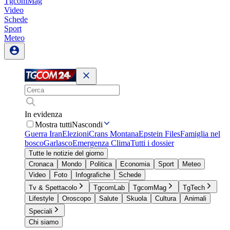
TgcomMag
Video
Schede
Sport
Meteo
In evidenza
Mostra tutti
Nascondi
Guerra Iran
Elezioni
Crans Montana
Epstein Files
Famiglia nel
bosco
Garlasco
Emergenza Clima
Tutti i dossier
Tutte le notizie del giorno
Cronaca
Mondo
Politica
Economia
Sport
Meteo
Video
Foto
Infografiche
Schede
Tv & Spettacolo
TgcomLab
TgcomMag
TgTech
Lifestyle
Oroscopo
Salute
Skuola
Cultura
Animali
Speciali
Chi siamo