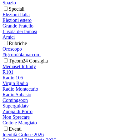
Spazio
Speciali
Elezioni Italia
Elezioni estero
Grande Fratello
L'isola dei famosi
Amici
Rubriche
Oroscopo
#tgcom24amarcord
Tgcom24 Consiglia
Mediaset Infinity
R101
Radio 105
Virgin Radio
Radio Montecarlo
Radio Subasio
Comingsoon
Superguidatv
Zuppa di Porro
Non Sprecare
Cotto e Mangiato
Eventi
Identità Golose 2026