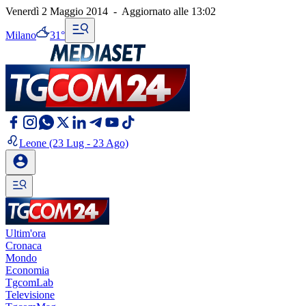
Venerdì 2 Maggio 2014
-
Aggiornato alle
13:02
Milano
31°
Leone
(23 Lug - 23 Ago)
Ultim'ora
Cronaca
Mondo
Economia
TgcomLab
Televisione