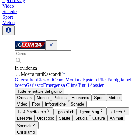
TgcomMag
Video
Schede
Sport
Meteo
In evidenza
Mostra tutti
Nascondi
Guerra Iran
Elezioni
Crans Montana
Epstein Files
Famiglia nel
bosco
Garlasco
Emergenza Clima
Tutti i dossier
Tutte le notizie del giorno
Cronaca
Mondo
Politica
Economia
Sport
Meteo
Video
Foto
Infografiche
Schede
Tv & Spettacolo
TgcomLab
TgcomMag
TgTech
Lifestyle
Oroscopo
Salute
Skuola
Cultura
Animali
Speciali
Chi siamo