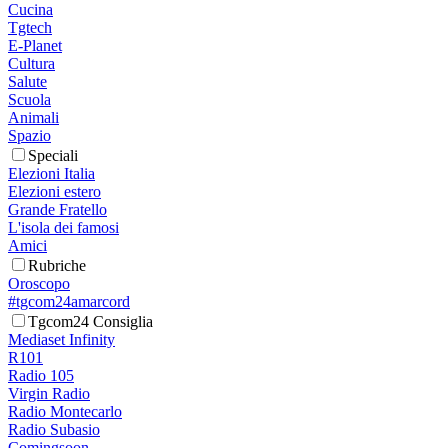
Cucina
Tgtech
E-Planet
Cultura
Salute
Scuola
Animali
Spazio
Speciali
Elezioni Italia
Elezioni estero
Grande Fratello
L'isola dei famosi
Amici
Rubriche
Oroscopo
#tgcom24amarcord
Tgcom24 Consiglia
Mediaset Infinity
R101
Radio 105
Virgin Radio
Radio Montecarlo
Radio Subasio
Comingsoon