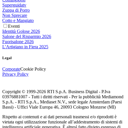
Superguidatv
Zuppa di Porro
Non Sprecare
Cotto e Mangiato
Eventi
Identità Golose 2026
Salone del Risparmio 2026
Fuorisalone 2026
L'Artigiano in Fiera 2025
Legal
Corporate
Cookie Policy
Privacy Policy
Copyright © 1999-
2026
RTI S.p.A. Business Digital - P.Iva
03976881007 - Tutti i diritti riservati - Per la pubblicità Mediamond
S.p.A. - RTI S.p.A., Mediaset N.V., sede legale Amsterdam (Paesi
Bassi) - Uffici Viale Europa 46, 20093 Cologno Monzese (MI)
Rispetto ai contenuti e ai dati personali trasmessi e/o riprodotti è
vietata ogni utilizzazione funzionale all’addestramento di sistemi di
intelligenza artificiale generativa. È altresì fatto divieto espresso di