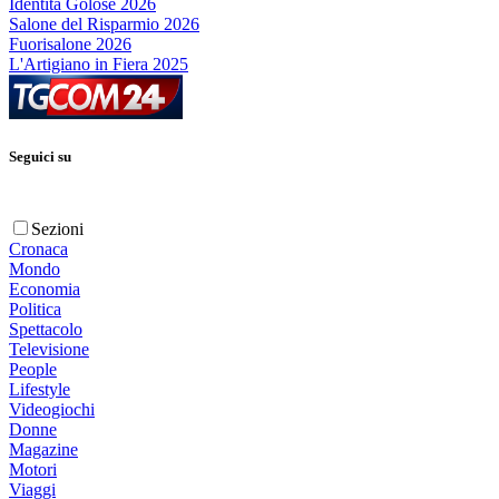
Identità Golose 2026
Salone del Risparmio 2026
Fuorisalone 2026
L'Artigiano in Fiera 2025
Seguici su
Sezioni
Cronaca
Mondo
Economia
Politica
Spettacolo
Televisione
People
Lifestyle
Videogiochi
Donne
Magazine
Motori
Viaggi