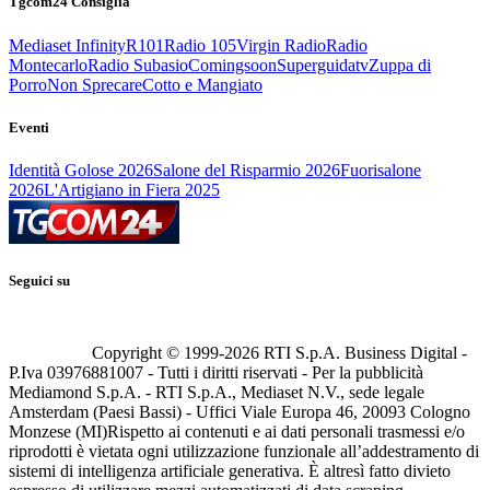
Tgcom24 Consiglia
Mediaset Infinity
R101
Radio 105
Virgin Radio
Radio
Montecarlo
Radio Subasio
Comingsoon
Superguidatv
Zuppa di
Porro
Non Sprecare
Cotto e Mangiato
Eventi
Identità Golose 2026
Salone del Risparmio 2026
Fuorisalone
2026
L'Artigiano in Fiera 2025
Seguici su
Copyright © 1999-
2026
RTI S.p.A. Business Digital -
P.Iva 03976881007 - Tutti i diritti riservati - Per la pubblicità
Mediamond S.p.A. - RTI S.p.A., Mediaset N.V., sede legale
Amsterdam (Paesi Bassi) - Uffici Viale Europa 46, 20093 Cologno
Monzese (MI)
Rispetto ai contenuti e ai dati personali trasmessi e/o
riprodotti è vietata ogni utilizzazione funzionale all’addestramento di
sistemi di intelligenza artificiale generativa. È altresì fatto divieto