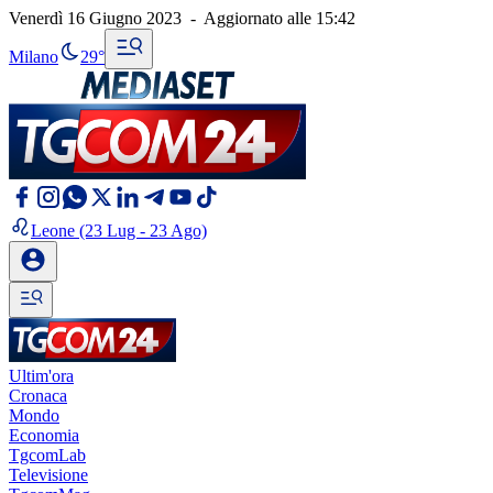
Venerdì 16 Giugno 2023
-
Aggiornato alle
15:42
Milano
29°
Leone
(23 Lug - 23 Ago)
Ultim'ora
Cronaca
Mondo
Economia
TgcomLab
Televisione