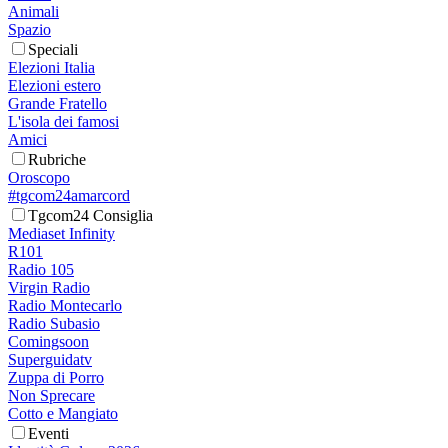
Animali
Spazio
Speciali
Elezioni Italia
Elezioni estero
Grande Fratello
L'isola dei famosi
Amici
Rubriche
Oroscopo
#tgcom24amarcord
Tgcom24 Consiglia
Mediaset Infinity
R101
Radio 105
Virgin Radio
Radio Montecarlo
Radio Subasio
Comingsoon
Superguidatv
Zuppa di Porro
Non Sprecare
Cotto e Mangiato
Eventi