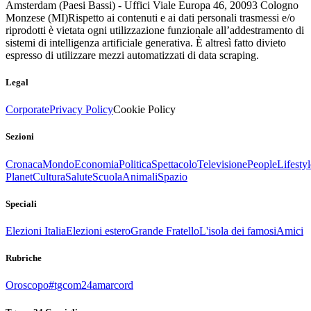
Amsterdam (Paesi Bassi) - Uffici Viale Europa 46, 20093 Cologno
Monzese (MI)
Rispetto ai contenuti e ai dati personali trasmessi e/o
riprodotti è vietata ogni utilizzazione funzionale all’addestramento di
sistemi di intelligenza artificiale generativa. È altresì fatto divieto
espresso di utilizzare mezzi automatizzati di data scraping.
Legal
Corporate
Privacy Policy
Cookie Policy
Sezioni
Cronaca
Mondo
Economia
Politica
Spettacolo
Televisione
People
Lifestyl
Planet
Cultura
Salute
Scuola
Animali
Spazio
Speciali
Elezioni Italia
Elezioni estero
Grande Fratello
L'isola dei famosi
Amici
Rubriche
Oroscopo
#tgcom24amarcord