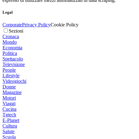
espresso di utilizzare mezzi automatizzati di data scraping.
Legal
Corporate
Privacy Policy
Cookie Policy
Sezioni
Cronaca
Mondo
Economia
Politica
Spettacolo
Televisione
People
Lifestyle
Videogiochi
Donne
Magazine
Motori
Viaggi
Cucina
Tgtech
E-Planet
Cultura
Salute
Scuola