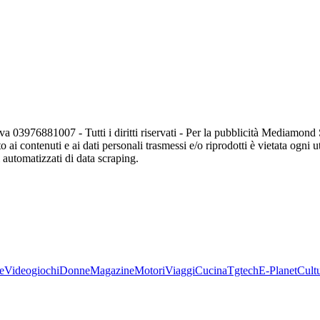
va 03976881007 - Tutti i diritti riservati - Per la pubblicità Mediamon
o ai contenuti e ai dati personali trasmessi e/o riprodotti è vietata ogni 
zi automatizzati di data scraping.
e
Videogiochi
Donne
Magazine
Motori
Viaggi
Cucina
Tgtech
E-Planet
Cult