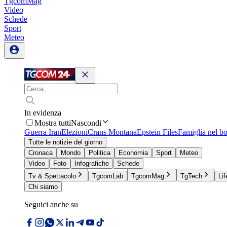
TgcomMag
Video
Schede
Sport
Meteo
In evidenza
Mostra tutti
Nascondi
Guerra Iran
Elezioni
Crans Montana
Epstein Files
Famiglia nel b
Tutte le notizie del giorno
Cronaca
Mondo
Politica
Economia
Sport
Meteo
Video
Foto
Infografiche
Schede
Tv & Spettacolo
TgcomLab
TgcomMag
TgTech
Lif
Chi siamo
Seguici anche su