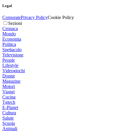
Legal
Corporate
Privacy Policy
Cookie Policy
Sezioni
Cronaca
Mondo
Economia
Politica
Spettacolo
Televisione
People
Lifestyle
Videogiochi
Donne
Magazine
Motori
Viaggi
Cucina
Tgtech
E-Planet
Cultura
Salute
Scuola
Animali