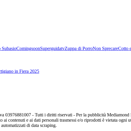
 Subasio
Comingsoon
Superguidatv
Zuppa di Porro
Non Sprecare
Cotto 
tigiano in Fiera 2025
va 03976881007 - Tutti i diritti riservati - Per la pubblicità Mediamon
o ai contenuti e ai dati personali trasmessi e/o riprodotti è vietata ogni 
zi automatizzati di data scraping.