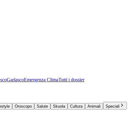
osco
Garlasco
Emergenza Clima
Tutti i dossier
estyle
Oroscopo
Salute
Skuola
Cultura
Animali
Speciali