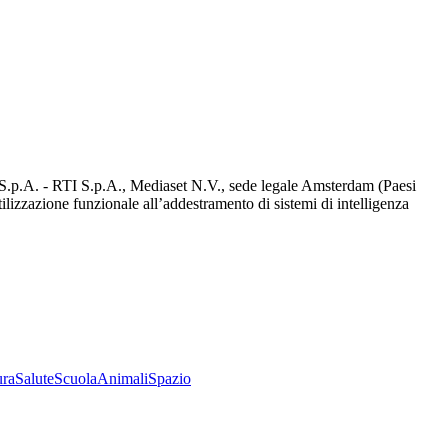
d S.p.A. - RTI S.p.A., Mediaset N.V., sede legale Amsterdam (Paesi
utilizzazione funzionale all’addestramento di sistemi di intelligenza
ura
Salute
Scuola
Animali
Spazio