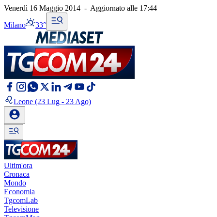
Venerdì 16 Maggio 2014
-
Aggiornato alle
17:44
Milano
33°
Leone
(23 Lug - 23 Ago)
Ultim'ora
Cronaca
Mondo
Economia
TgcomLab
Televisione