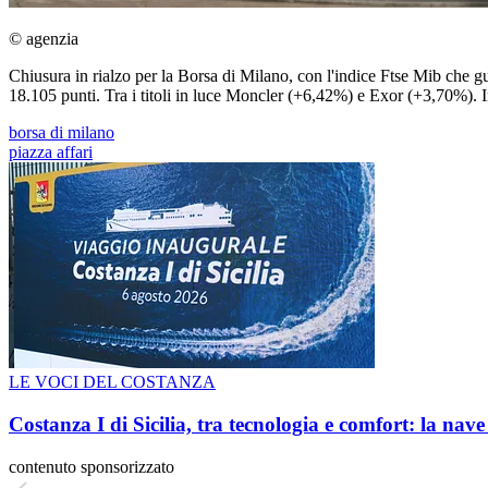
© agenzia
Chiusura in rialzo per la Borsa di Milano, con l'indice Ftse Mib che g
18.105 punti. Tra i titoli in luce Moncler (+6,42%) e Exor (+3,70%).
borsa di milano
piazza affari
LE VOCI DEL COSTANZA
Costanza I di Sicilia, tra tecnologia e comfort: la nav
contenuto sponsorizzato