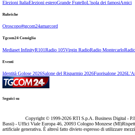
Elezioni Italia
Elezioni estero
Grande Fratello
L'isola dei famosi
Amici
Rubriche
Oroscopo
#tgcom24amarcord
Tgcom24 Consiglia
Mediaset Infinity
R101
Radio 105
Virgin Radio
Radio Montecarlo
Radio
Eventi
Identità Golose 2026
Salone del Risparmio 2026
Fuorisalone 2026
L'Ar
Seguici su
Copyright © 1999-
2026
RTI S.p.A. Business Digital - P.I
Bassi) - Uffici Viale Europa 46, 20093 Cologno Monzese (MI)
Rispett
artificiale generativa. È altresì fatto divieto espresso di utilizzare mez