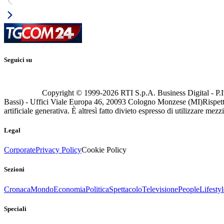
Seguici su
Copyright © 1999-
2026
RTI S.p.A. Business Digital - P.I
Bassi) - Uffici Viale Europa 46, 20093 Cologno Monzese (MI)
Rispett
artificiale generativa. È altresì fatto divieto espresso di utilizzare mez
Legal
Corporate
Privacy Policy
Cookie Policy
Sezioni
Cronaca
Mondo
Economia
Politica
Spettacolo
Televisione
People
Lifestyl
Speciali