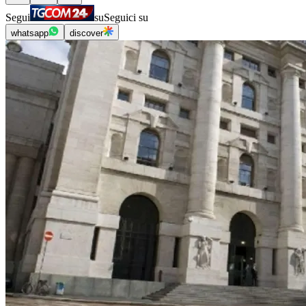
Segui
su
Seguici su
whatsapp
discover