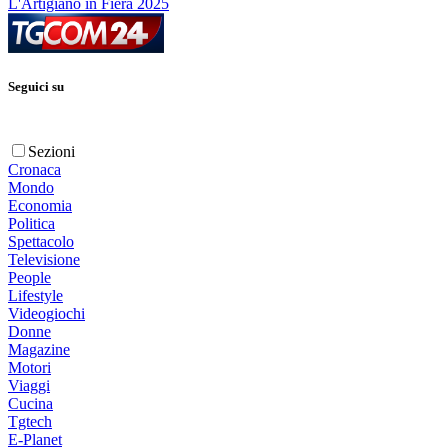
L'Artigiano in Fiera 2025
Seguici su
Sezioni
Cronaca
Mondo
Economia
Politica
Spettacolo
Televisione
People
Lifestyle
Videogiochi
Donne
Magazine
Motori
Viaggi
Cucina
Tgtech
E-Planet