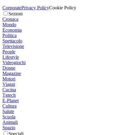
Corporate
Privacy Policy
Cookie Policy
Sezioni
Cronaca
Mondo
Economia
Politica
Spettacolo
Televisione
People
Lifestyle
Videogiochi
Donne
Magazine
Motori
Viaggi
Cucina
Tgtech
E-Planet
Cultura
Salute
Scuola
Animali
Spazio
Speciali