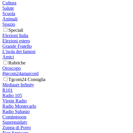
Cultura
Salute
Scuola
Animali
Spazio
Speciali
Elezioni Italia
Elezioni estero
Grande Fratello
L'isola dei famosi
Amici
Rubriche
Oroscopo
#tgcom24amarcord
Tgcom24 Consiglia
Mediaset Infinity
R101
Radio 105
Virgin Radio
Radio Montecarlo
Radio Subasio
Comingsoon
Superguidatv
Zuppa di Porro
Non Sprecare