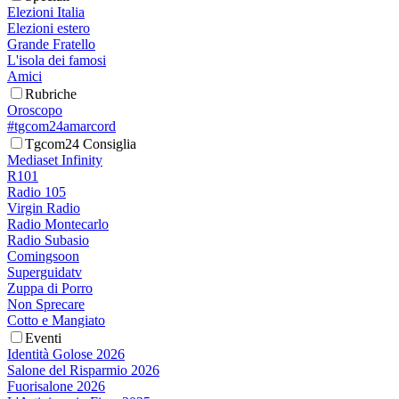
Elezioni Italia
Elezioni estero
Grande Fratello
L'isola dei famosi
Amici
Rubriche
Oroscopo
#tgcom24amarcord
Tgcom24 Consiglia
Mediaset Infinity
R101
Radio 105
Virgin Radio
Radio Montecarlo
Radio Subasio
Comingsoon
Superguidatv
Zuppa di Porro
Non Sprecare
Cotto e Mangiato
Eventi
Identità Golose 2026
Salone del Risparmio 2026
Fuorisalone 2026