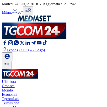
Martedì 24 Luglio 2018
-
Aggiornato alle
17:42
Milano
36°
Leone
(23 Lug - 23 Ago)
Ultim'ora
Cronaca
Mondo
Economia
TgcomLab
Televisione