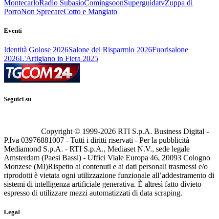
Montecarlo
Radio Subasio
Comingsoon
Superguidatv
Zuppa di
Porro
Non Sprecare
Cotto e Mangiato
Eventi
Identità Golose 2026
Salone del Risparmio 2026
Fuorisalone
2026
L'Artigiano in Fiera 2025
Seguici su
Copyright © 1999-
2026
RTI S.p.A. Business Digital -
P.Iva 03976881007 - Tutti i diritti riservati - Per la pubblicità
Mediamond S.p.A. - RTI S.p.A., Mediaset N.V., sede legale
Amsterdam (Paesi Bassi) - Uffici Viale Europa 46, 20093 Cologno
Monzese (MI)
Rispetto ai contenuti e ai dati personali trasmessi e/o
riprodotti è vietata ogni utilizzazione funzionale all’addestramento di
sistemi di intelligenza artificiale generativa. È altresì fatto divieto
espresso di utilizzare mezzi automatizzati di data scraping.
Legal