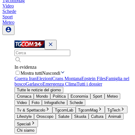
TgcomMag
Video
Schede
Sport
Meteo
In evidenza
Mostra tutti
Nascondi
Guerra Iran
Elezioni
Crans Montana
Epstein Files
Famiglia nel
bosco
Garlasco
Emergenza Clima
Tutti i dossier
Tutte le notizie del giorno
Cronaca
Mondo
Politica
Economia
Sport
Meteo
Video
Foto
Infografiche
Schede
Tv & Spettacolo
TgcomLab
TgcomMag
TgTech
Lifestyle
Oroscopo
Salute
Skuola
Cultura
Animali
Speciali
Chi siamo