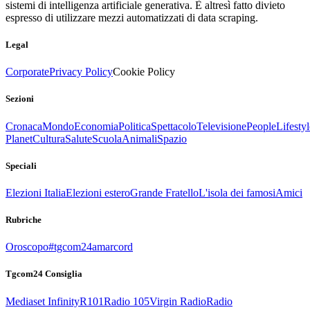
sistemi di intelligenza artificiale generativa. È altresì fatto divieto
espresso di utilizzare mezzi automatizzati di data scraping.
Legal
Corporate
Privacy Policy
Cookie Policy
Sezioni
Cronaca
Mondo
Economia
Politica
Spettacolo
Televisione
People
Lifestyl
Planet
Cultura
Salute
Scuola
Animali
Spazio
Speciali
Elezioni Italia
Elezioni estero
Grande Fratello
L'isola dei famosi
Amici
Rubriche
Oroscopo
#tgcom24amarcord
Tgcom24 Consiglia
Mediaset Infinity
R101
Radio 105
Virgin Radio
Radio