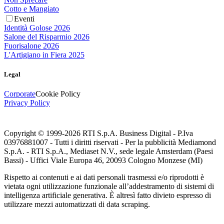
Cotto e Mangiato
Eventi
Identità Golose 2026
Salone del Risparmio 2026
Fuorisalone 2026
L'Artigiano in Fiera 2025
Legal
Corporate
Cookie Policy
Privacy Policy
Copyright © 1999-
2026
RTI S.p.A. Business Digital - P.Iva
03976881007 - Tutti i diritti riservati - Per la pubblicità Mediamond
S.p.A. - RTI S.p.A., Mediaset N.V., sede legale Amsterdam (Paesi
Bassi) - Uffici Viale Europa 46, 20093 Cologno Monzese (MI)
Rispetto ai contenuti e ai dati personali trasmessi e/o riprodotti è
vietata ogni utilizzazione funzionale all’addestramento di sistemi di
intelligenza artificiale generativa. È altresì fatto divieto espresso di
utilizzare mezzi automatizzati di data scraping.