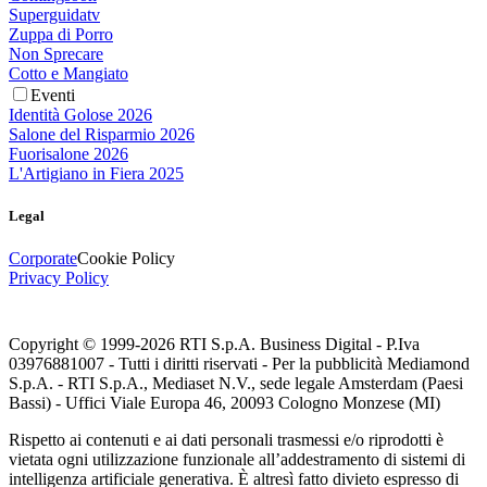
Superguidatv
Zuppa di Porro
Non Sprecare
Cotto e Mangiato
Eventi
Identità Golose 2026
Salone del Risparmio 2026
Fuorisalone 2026
L'Artigiano in Fiera 2025
Legal
Corporate
Cookie Policy
Privacy Policy
Copyright © 1999-
2026
RTI S.p.A. Business Digital - P.Iva
03976881007 - Tutti i diritti riservati - Per la pubblicità Mediamond
S.p.A. - RTI S.p.A., Mediaset N.V., sede legale Amsterdam (Paesi
Bassi) - Uffici Viale Europa 46, 20093 Cologno Monzese (MI)
Rispetto ai contenuti e ai dati personali trasmessi e/o riprodotti è
vietata ogni utilizzazione funzionale all’addestramento di sistemi di
intelligenza artificiale generativa. È altresì fatto divieto espresso di