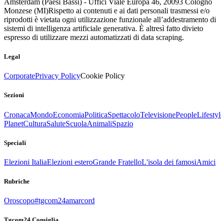
Amsterdam (Paesi Bassi) - Uffici Viale Europa 46, 20093 Cologno
Monzese (MI)
Rispetto ai contenuti e ai dati personali trasmessi e/o
riprodotti è vietata ogni utilizzazione funzionale all’addestramento di
sistemi di intelligenza artificiale generativa. È altresì fatto divieto
espresso di utilizzare mezzi automatizzati di data scraping.
Legal
Corporate
Privacy Policy
Cookie Policy
Sezioni
Cronaca
Mondo
Economia
Politica
Spettacolo
Televisione
People
Lifestyl
Planet
Cultura
Salute
Scuola
Animali
Spazio
Speciali
Elezioni Italia
Elezioni estero
Grande Fratello
L'isola dei famosi
Amici
Rubriche
Oroscopo
#tgcom24amarcord
Tgcom24 Consiglia