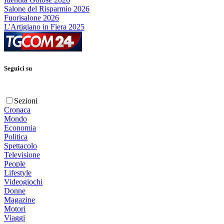
Salone del Risparmio 2026
Fuorisalone 2026
L'Artigiano in Fiera 2025
Seguici su
Sezioni
Cronaca
Mondo
Economia
Politica
Spettacolo
Televisione
People
Lifestyle
Videogiochi
Donne
Magazine
Motori
Viaggi