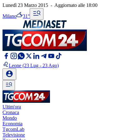
Lunedì 23 Marzo 2015
-
Aggiornato alle
18:00
Milano
31°
Leone
(23 Lug - 23 Ago)
Ultim'ora
Cronaca
Mondo
Economia
TgcomLab
Televisione