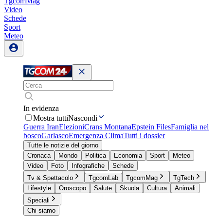
TgcomMag
Video
Schede
Sport
Meteo
In evidenza
Mostra tutti
Nascondi
Guerra Iran
Elezioni
Crans Montana
Epstein Files
Famiglia nel
bosco
Garlasco
Emergenza Clima
Tutti i dossier
Tutte le notizie del giorno
Cronaca
Mondo
Politica
Economia
Sport
Meteo
Video
Foto
Infografiche
Schede
Tv & Spettacolo
TgcomLab
TgcomMag
TgTech
Lifestyle
Oroscopo
Salute
Skuola
Cultura
Animali
Speciali
Chi siamo