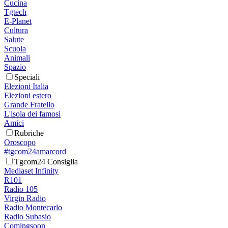
Cucina
Tgtech
E-Planet
Cultura
Salute
Scuola
Animali
Spazio
Speciali
Elezioni Italia
Elezioni estero
Grande Fratello
L'isola dei famosi
Amici
Rubriche
Oroscopo
#tgcom24amarcord
Tgcom24 Consiglia
Mediaset Infinity
R101
Radio 105
Virgin Radio
Radio Montecarlo
Radio Subasio
Comingsoon