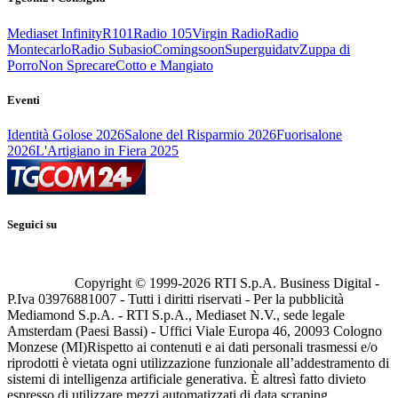
Mediaset Infinity
R101
Radio 105
Virgin Radio
Radio
Montecarlo
Radio Subasio
Comingsoon
Superguidatv
Zuppa di
Porro
Non Sprecare
Cotto e Mangiato
Eventi
Identità Golose 2026
Salone del Risparmio 2026
Fuorisalone
2026
L'Artigiano in Fiera 2025
Seguici su
Copyright © 1999-
2026
RTI S.p.A. Business Digital -
P.Iva 03976881007 - Tutti i diritti riservati - Per la pubblicità
Mediamond S.p.A. - RTI S.p.A., Mediaset N.V., sede legale
Amsterdam (Paesi Bassi) - Uffici Viale Europa 46, 20093 Cologno
Monzese (MI)
Rispetto ai contenuti e ai dati personali trasmessi e/o
riprodotti è vietata ogni utilizzazione funzionale all’addestramento di
sistemi di intelligenza artificiale generativa. È altresì fatto divieto
espresso di utilizzare mezzi automatizzati di data scraping.