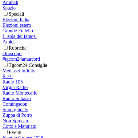
Animali
Spazio
Speciali
Elezioni Italia
Elezioni estero
Grande Fratello
L'isola dei famosi
Amici
Rubriche
Oroscopo
#tgcom24amarcord
Tgcom24 Consiglia
Mediaset Infinity
R101
Radio 105
Virgin Radio
Radio Montecarlo
Radio Subasio
Comingsoon
Superguidatv
Zuppa di Porro
Non Sprecare
Cotto e Mangiato
Eventi
Identità Golose 2026