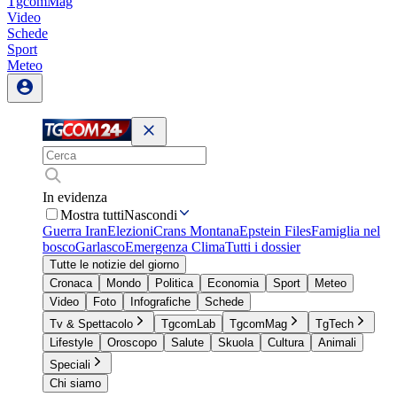
TgcomMag
Video
Schede
Sport
Meteo
In evidenza
Mostra tutti
Nascondi
Guerra Iran
Elezioni
Crans Montana
Epstein Files
Famiglia nel
bosco
Garlasco
Emergenza Clima
Tutti i dossier
Tutte le notizie del giorno
Cronaca
Mondo
Politica
Economia
Sport
Meteo
Video
Foto
Infografiche
Schede
Tv & Spettacolo
TgcomLab
TgcomMag
TgTech
Lifestyle
Oroscopo
Salute
Skuola
Cultura
Animali
Speciali
Chi siamo