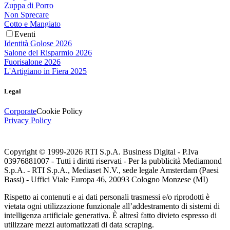
Zuppa di Porro
Non Sprecare
Cotto e Mangiato
Eventi
Identità Golose 2026
Salone del Risparmio 2026
Fuorisalone 2026
L'Artigiano in Fiera 2025
Legal
Corporate
Cookie Policy
Privacy Policy
Copyright © 1999-
2026
RTI S.p.A. Business Digital - P.Iva
03976881007 - Tutti i diritti riservati - Per la pubblicità Mediamond
S.p.A. - RTI S.p.A., Mediaset N.V., sede legale Amsterdam (Paesi
Bassi) - Uffici Viale Europa 46, 20093 Cologno Monzese (MI)
Rispetto ai contenuti e ai dati personali trasmessi e/o riprodotti è
vietata ogni utilizzazione funzionale all’addestramento di sistemi di
intelligenza artificiale generativa. È altresì fatto divieto espresso di
utilizzare mezzi automatizzati di data scraping.