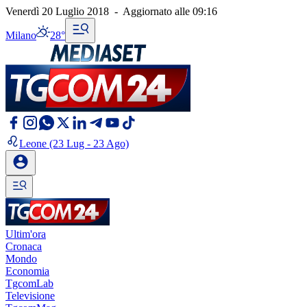
Venerdì 20 Luglio 2018
-
Aggiornato alle
09:16
Milano
28°
Leone
(23 Lug - 23 Ago)
Ultim'ora
Cronaca
Mondo
Economia
TgcomLab
Televisione