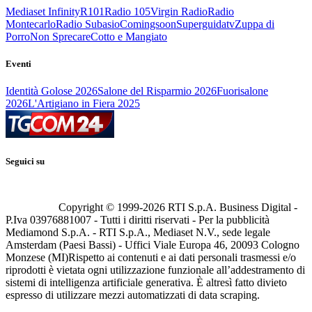
Mediaset Infinity
R101
Radio 105
Virgin Radio
Radio
Montecarlo
Radio Subasio
Comingsoon
Superguidatv
Zuppa di
Porro
Non Sprecare
Cotto e Mangiato
Eventi
Identità Golose 2026
Salone del Risparmio 2026
Fuorisalone
2026
L'Artigiano in Fiera 2025
Seguici su
Copyright © 1999-
2026
RTI S.p.A. Business Digital -
P.Iva 03976881007 - Tutti i diritti riservati - Per la pubblicità
Mediamond S.p.A. - RTI S.p.A., Mediaset N.V., sede legale
Amsterdam (Paesi Bassi) - Uffici Viale Europa 46, 20093 Cologno
Monzese (MI)
Rispetto ai contenuti e ai dati personali trasmessi e/o
riprodotti è vietata ogni utilizzazione funzionale all’addestramento di
sistemi di intelligenza artificiale generativa. È altresì fatto divieto
espresso di utilizzare mezzi automatizzati di data scraping.