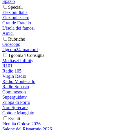
Spazio
Speciali
Elezioni Italia
Elezioni estero
Grande Fratello
L'isola dei famosi
Amici
Rubriche
Oroscopo
#tgcom24amarcord
Tgcom24 Consiglia
Mediaset Infinity
R101
Radio 105
Virgin Radio
Radio Montecarlo
Radio Subasio
Comingsoon
Superguidatv
Zuppa di Porro
Non Sprecare
Cotto e Mangiato
Eventi
Identità Golose 2026
Salone del Risparmio 2026