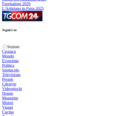
Fuorisalone 2026
L'Artigiano in Fiera 2025
Seguici su
Sezioni
Cronaca
Mondo
Economia
Politica
Spettacolo
Televisione
People
Lifestyle
Videogiochi
Donne
Magazine
Motori
Viaggi
Cucina