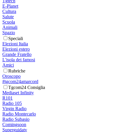
Tgtech
E-Planet
Cultura
Salute
Scuola
Animali
Spazio
Speciali
Elezioni Italia
Elezioni estero
Grande Fratello
L'isola dei famosi
Amici
Rubriche
Oroscopo
#tgcom24amarcord
Tgcom24 Consiglia
Mediaset Infinity
R101
Radio 105
Virgin Radio
Radio Montecarlo
Radio Subasio
Comingsoon
Superguidatv