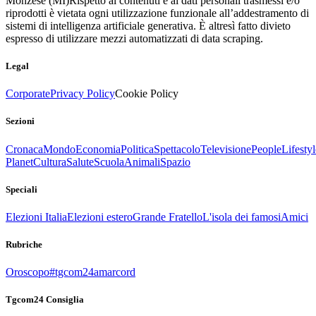
Monzese (MI)
Rispetto ai contenuti e ai dati personali trasmessi e/o
riprodotti è vietata ogni utilizzazione funzionale all’addestramento di
sistemi di intelligenza artificiale generativa. È altresì fatto divieto
espresso di utilizzare mezzi automatizzati di data scraping.
Legal
Corporate
Privacy Policy
Cookie Policy
Sezioni
Cronaca
Mondo
Economia
Politica
Spettacolo
Televisione
People
Lifestyl
Planet
Cultura
Salute
Scuola
Animali
Spazio
Speciali
Elezioni Italia
Elezioni estero
Grande Fratello
L'isola dei famosi
Amici
Rubriche
Oroscopo
#tgcom24amarcord
Tgcom24 Consiglia