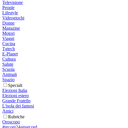
Televisione
People
Lifestyle
Videogiochi
Donne
Magazine
Motori
Viaggi
Cucina
Tgtech
E-Planet
Cultura
Salute
Scuola
Animali
Spazio
Speciali
Elezioni Italia
Elezioni estero
Grande Fratello
L'isola dei famosi
Amici
Rubriche
Oroscopo
#tgcom24amarcord