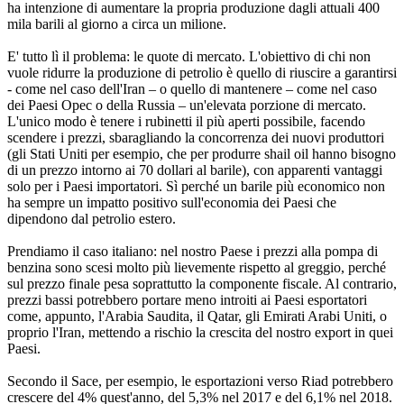
ha intenzione di aumentare la propria produzione dagli attuali 400
mila barili al giorno a circa un milione.
E' tutto lì il problema: le quote di mercato. L'obiettivo di chi non
vuole ridurre la produzione di petrolio è quello di riuscire a garantirsi
- come nel caso dell'Iran – o quello di mantenere – come nel caso
dei Paesi Opec o della Russia – un'elevata porzione di mercato.
L'unico modo è tenere i rubinetti il più aperti possibile, facendo
scendere i prezzi, sbaragliando la concorrenza dei nuovi produttori
(gli Stati Uniti per esempio, che per produrre shail oil hanno bisogno
di un prezzo intorno ai 70 dollari al barile), con apparenti vantaggi
solo per i Paesi importatori. Sì perché un barile più economico non
ha sempre un impatto positivo sull'economia dei Paesi che
dipendono dal petrolio estero.
Prendiamo il caso italiano: nel nostro Paese i prezzi alla pompa di
benzina sono scesi molto più lievemente rispetto al greggio, perché
sul prezzo finale pesa soprattutto la componente fiscale. Al contrario,
prezzi bassi potrebbero portare meno introiti ai Paesi esportatori
come, appunto, l'Arabia Saudita, il Qatar, gli Emirati Arabi Uniti, o
proprio l'Iran, mettendo a rischio la crescita del nostro export in quei
Paesi.
Secondo il Sace, per esempio, le esportazioni verso Riad potrebbero
crescere del 4% quest'anno, del 5,3% nel 2017 e del 6,1% nel 2018.