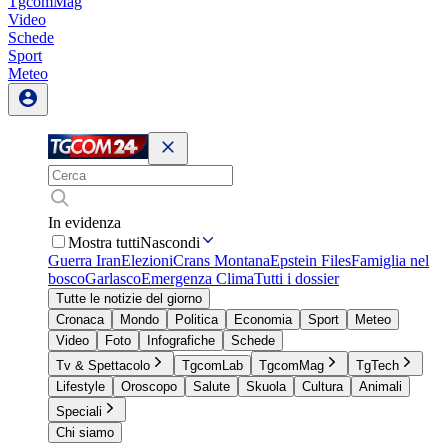
TgcomMag
Video
Schede
Sport
Meteo
In evidenza
Mostra tutti
Nascondi
Guerra Iran
Elezioni
Crans Montana
Epstein Files
Famiglia nel
bosco
Garlasco
Emergenza Clima
Tutti i dossier
Tutte le notizie del giorno
Cronaca
Mondo
Politica
Economia
Sport
Meteo
Video
Foto
Infografiche
Schede
Tv & Spettacolo
TgcomLab
TgcomMag
TgTech
Lifestyle
Oroscopo
Salute
Skuola
Cultura
Animali
Speciali
Chi siamo