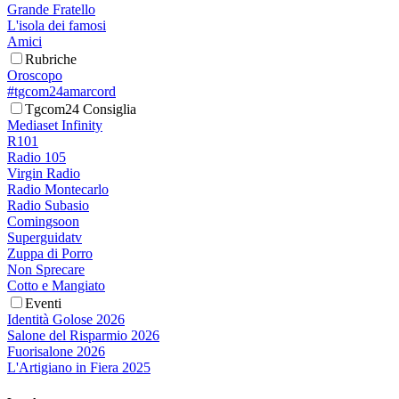
Grande Fratello
L'isola dei famosi
Amici
Rubriche
Oroscopo
#tgcom24amarcord
Tgcom24 Consiglia
Mediaset Infinity
R101
Radio 105
Virgin Radio
Radio Montecarlo
Radio Subasio
Comingsoon
Superguidatv
Zuppa di Porro
Non Sprecare
Cotto e Mangiato
Eventi
Identità Golose 2026
Salone del Risparmio 2026
Fuorisalone 2026
L'Artigiano in Fiera 2025