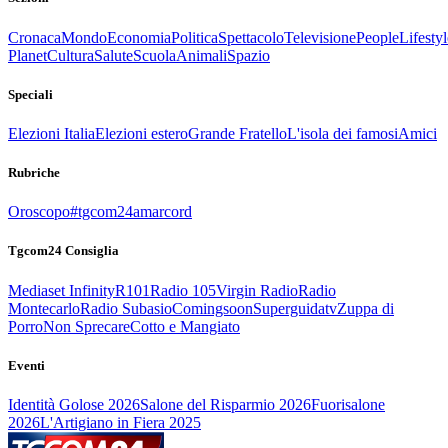
Cronaca
Mondo
Economia
Politica
Spettacolo
Televisione
People
Lifestyl
Planet
Cultura
Salute
Scuola
Animali
Spazio
Speciali
Elezioni Italia
Elezioni estero
Grande Fratello
L'isola dei famosi
Amici
Rubriche
Oroscopo
#tgcom24amarcord
Tgcom24 Consiglia
Mediaset Infinity
R101
Radio 105
Virgin Radio
Radio
Montecarlo
Radio Subasio
Comingsoon
Superguidatv
Zuppa di
Porro
Non Sprecare
Cotto e Mangiato
Eventi
Identità Golose 2026
Salone del Risparmio 2026
Fuorisalone
2026
L'Artigiano in Fiera 2025