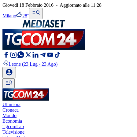
Giovedì 18 Febbraio 2016
-
Aggiornato alle
11:28
Milano
28°
Leone
(23 Lug - 23 Ago)
Ultim'ora
Cronaca
Mondo
Economia
TgcomLab
Televisione