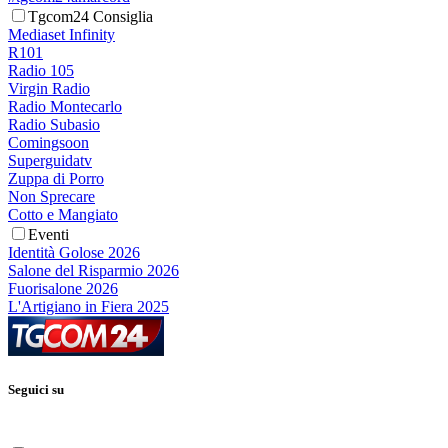
Tgcom24 Consiglia
Mediaset Infinity
R101
Radio 105
Virgin Radio
Radio Montecarlo
Radio Subasio
Comingsoon
Superguidatv
Zuppa di Porro
Non Sprecare
Cotto e Mangiato
Eventi
Identità Golose 2026
Salone del Risparmio 2026
Fuorisalone 2026
L'Artigiano in Fiera 2025
Seguici su